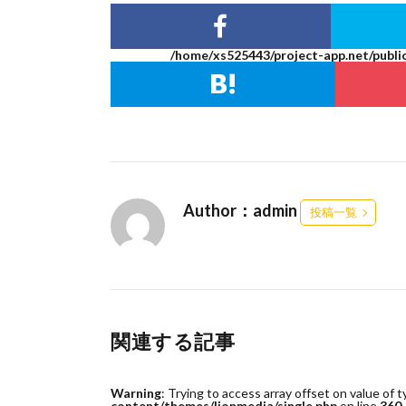
/home/xs525443/project-app.net/publi
Author：admin
投稿一覧
関連する記事
Warning
: Trying to access array offset on value of t
content/themes/lionmedia/single.php
on line
360