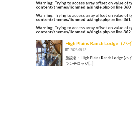
Warning
: Trying to access array offset on value of t
content/themes/lionmedia/single.php
on line
360
Warning
: Trying to access array offset on value of t
content/themes/lionmedia/single.php
on line
361
Warning
: Trying to access array offset on value of t
content/themes/lionmedia/single.php
on line
362
High Plains Ranch Lod
2023.09.13
施設名： High Plains Ranch L
ランチロッジ[…]