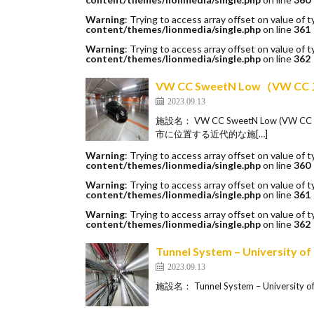
Warning
: Trying to access array offset on value of t
content/themes/lionmedia/single.php
on line
361
Warning
: Trying to access array offset on value of t
content/themes/lionmedia/single.php
on line
362
VW CC SweetN Low（VW
2023.09.13
施設名： VW CC SweetN Low 
市に位置する近代的な施[…]
Warning
: Trying to access array offset on value of t
content/themes/lionmedia/single.php
on line
360
Warning
: Trying to access array offset on value of t
content/themes/lionmedia/single.php
on line
361
Warning
: Trying to access array offset on value of t
content/themes/lionmedia/single.php
on line
362
Tunnel System – Univer
2023.09.13
施設名： Tunnel System – Universi