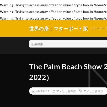
Warning
: Trying to access array offset on value of type bool in
/home/x
Warning
: Trying to access array offset on value of type bool in
/home/x
Warning
: Trying to access array offset on value of type bool in
/home/x
世界の扉：マターポート版
マターポー
The Palm Beach 
2022）
2023.09.13
アメリカ合衆国
アメリカ合衆国