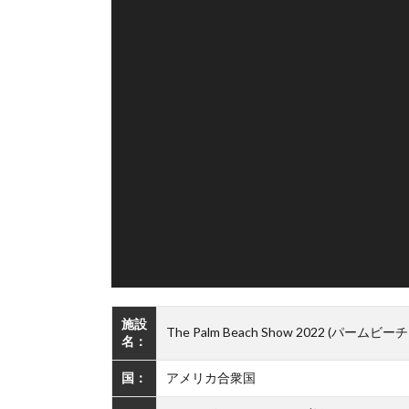
施設
The Palm Beach Show 2022 (パームビー
名：
国：
アメリカ合衆国