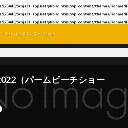
s525443/project-app.net/public_html/wp-content/themes/lionmedia
s525443/project-app.net/public_html/wp-content/themes/lionmedia
s525443/project-app.net/public_html/wp-content/themes/lionmedia
トで撮影された世界の様々な建築物
Show 2022（パームビーチショー