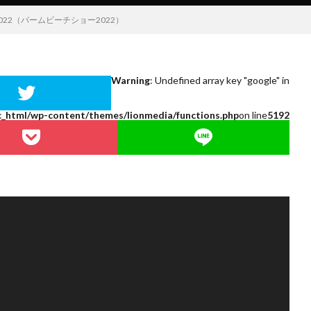
how 2022（パームビーチショー2022）
Warning
: Undefined array key "google" in
c_html/wp-content/themes/lionmedia/functions.php
on line
5192