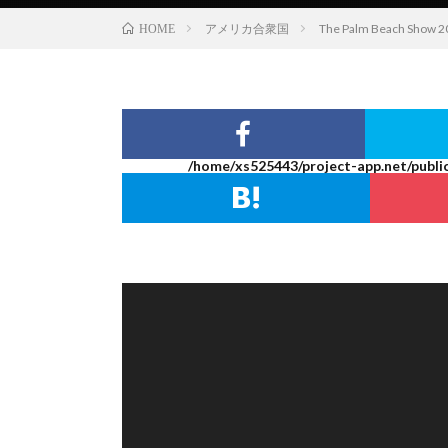
アメリカ合衆国
The Palm Beach S
HOME
/home/xs525443/project-app.net/publi