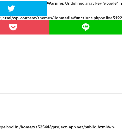
Warning
: Undefined array key "google" in
c_html/wp-content/themes/lionmedia/functions.php
on line
5192
ype bool in
/home/xs525443/project-app.net/public_html/wp-