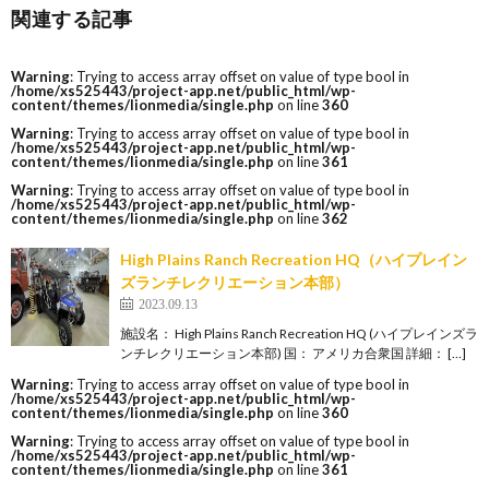
関連する記事
Warning
: Trying to access array offset on value of type bool in
/home/xs525443/project-app.net/public_html/wp-
content/themes/lionmedia/single.php
on line
360
Warning
: Trying to access array offset on value of type bool in
/home/xs525443/project-app.net/public_html/wp-
content/themes/lionmedia/single.php
on line
361
Warning
: Trying to access array offset on value of type bool in
/home/xs525443/project-app.net/public_html/wp-
content/themes/lionmedia/single.php
on line
362
High Plains Ranch Recreation HQ（ハイプレイン
ズランチレクリエーション本部）
2023.09.13
施設名： High Plains Ranch Recreation HQ (ハイプレインズラ
ンチレクリエーション本部) 国： アメリカ合衆国 詳細： […]
Warning
: Trying to access array offset on value of type bool in
/home/xs525443/project-app.net/public_html/wp-
content/themes/lionmedia/single.php
on line
360
Warning
: Trying to access array offset on value of type bool in
/home/xs525443/project-app.net/public_html/wp-
content/themes/lionmedia/single.php
on line
361