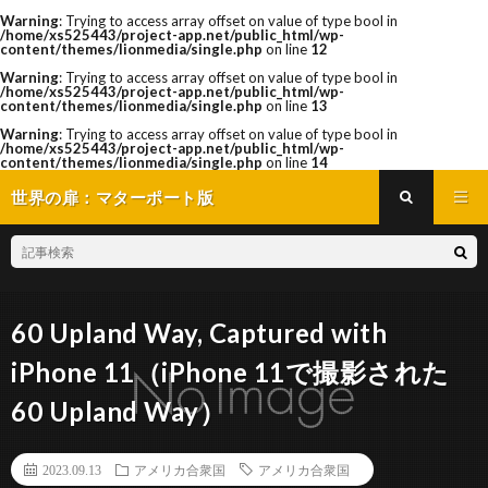
Warning
: Trying to access array offset on value of type bool in
/home/xs525443/project-app.net/public_html/wp-
content/themes/lionmedia/single.php
on line
12
Warning
: Trying to access array offset on value of type bool in
/home/xs525443/project-app.net/public_html/wp-
content/themes/lionmedia/single.php
on line
13
Warning
: Trying to access array offset on value of type bool in
/home/xs525443/project-app.net/public_html/wp-
content/themes/lionmedia/single.php
on line
14
世界の扉：マターポート版
60 Upland Way, Captured with
iPhone 11（iPhone 11で撮影された
60 Upland Way）
2023.09.13
アメリカ合衆国
アメリカ合衆国