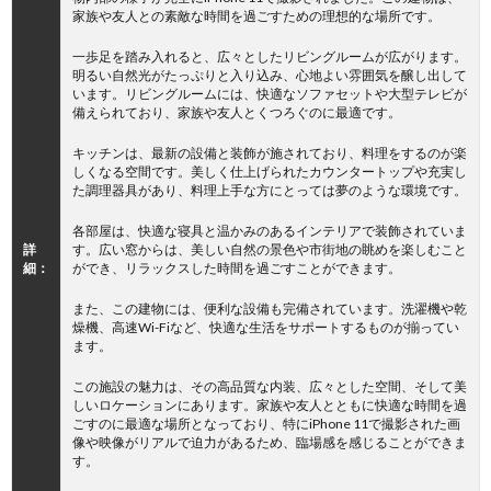
家族や友人との素敵な時間を過ごすための理想的な場所です。
一歩足を踏み入れると、広々としたリビングルームが広がります。
明るい自然光がたっぷりと入り込み、心地よい雰囲気を醸し出して
います。リビングルームには、快適なソファセットや大型テレビが
備えられており、家族や友人とくつろぐのに最適です。
キッチンは、最新の設備と装飾が施されており、料理をするのが楽
しくなる空間です。美しく仕上げられたカウンタートップや充実し
た調理器具があり、料理上手な方にとっては夢のような環境です。
各部屋は、快適な寝具と温かみのあるインテリアで装飾されていま
詳
す。広い窓からは、美しい自然の景色や市街地の眺めを楽しむこと
細：
ができ、リラックスした時間を過ごすことができます。
また、この建物には、便利な設備も完備されています。洗濯機や乾
燥機、高速Wi-Fiなど、快適な生活をサポートするものが揃ってい
ます。
この施設の魅力は、その高品質な内装、広々とした空間、そして美
しいロケーションにあります。家族や友人とともに快適な時間を過
ごすのに最適な場所となっており、特にiPhone 11で撮影された画
像や映像がリアルで迫力があるため、臨場感を感じることができま
す。