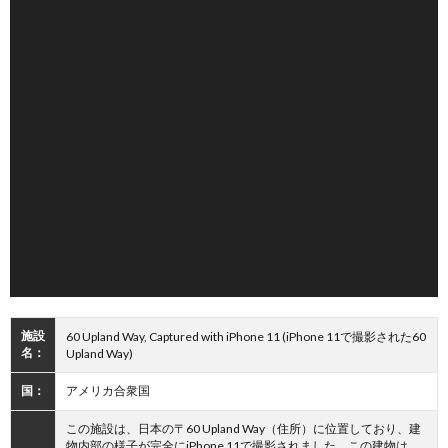
施設
60 Upland Way, Captured with iPhone 11 (iPhone 11で撮影された60
名：
Upland Way)
国：
アメリカ合衆国
この施設は、日本の〒60 Upland Way（住所）に位置しており、建
物内部の様子が完全にiPhone 11で撮影されました。この建物は、