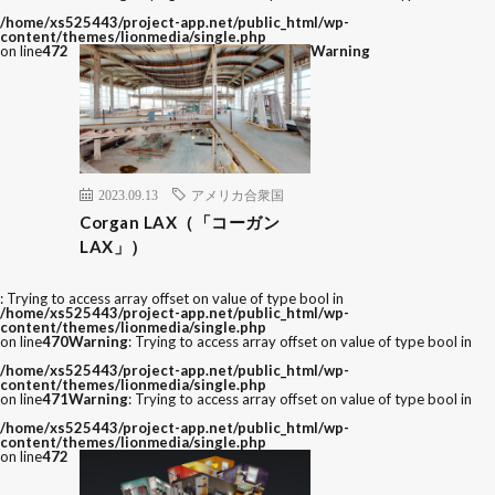
/home/xs525443/project-app.net/public_html/wp-
content/themes/lionmedia/single.php
on line
472
Warning
2023.09.13
アメリカ合衆国
Corgan LAX（「コーガン
LAX」）
: Trying to access array offset on value of type bool in
/home/xs525443/project-app.net/public_html/wp-
content/themes/lionmedia/single.php
on line
470
Warning
: Trying to access array offset on value of type bool in
/home/xs525443/project-app.net/public_html/wp-
content/themes/lionmedia/single.php
on line
471
Warning
: Trying to access array offset on value of type bool in
/home/xs525443/project-app.net/public_html/wp-
content/themes/lionmedia/single.php
on line
472