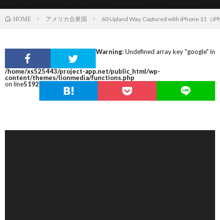
アメリカ合衆国
60 Upland Way, Captured with iPhone 
HOME
Warning
: Undefined array key "google" in
/home/xs525443/project-app.net/public_html/wp-
content/themes/lionmedia/functions.php
on line
5192