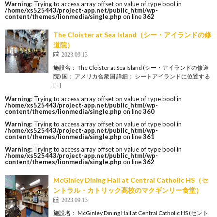
Warning
: Trying to access array offset on value of type bool in
/home/xs525443/project-app.net/public_html/wp-
content/themes/lionmedia/single.php
on line
362
The Cloister at Sea Island（シー・アイランドの修
道院）
2023.09.13
施設名： The Cloister at Sea Island (シー・アイランドの修道
院) 国： アメリカ合衆国 詳細： シートアイランドに位置する
[…]
Warning
: Trying to access array offset on value of type bool in
/home/xs525443/project-app.net/public_html/wp-
content/themes/lionmedia/single.php
on line
360
Warning
: Trying to access array offset on value of type bool in
/home/xs525443/project-app.net/public_html/wp-
content/themes/lionmedia/single.php
on line
361
Warning
: Trying to access array offset on value of type bool in
/home/xs525443/project-app.net/public_html/wp-
content/themes/lionmedia/single.php
on line
362
McGinley Dining Hall at Central Catholic HS（セ
ントラル・カトリック高校のマクギンリー食堂）
2023.09.13
施設名： McGinley Dining Hall at Central Catholic HS (セント