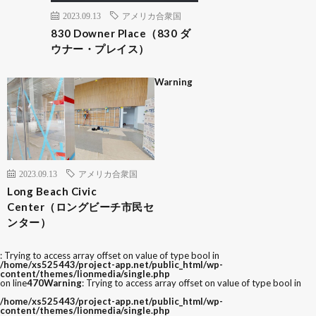
2023.09.13
アメリカ合衆国
830 Downer Place（830 ダ
ウナー・プレイス）
Warning
2023.09.13
アメリカ合衆国
Long Beach Civic
Center（ロングビーチ市民セ
ンター）
: Trying to access array offset on value of type bool in
/home/xs525443/project-app.net/public_html/wp-
content/themes/lionmedia/single.php
on line
470
Warning
: Trying to access array offset on value of type bool in
/home/xs525443/project-app.net/public_html/wp-
content/themes/lionmedia/single.php