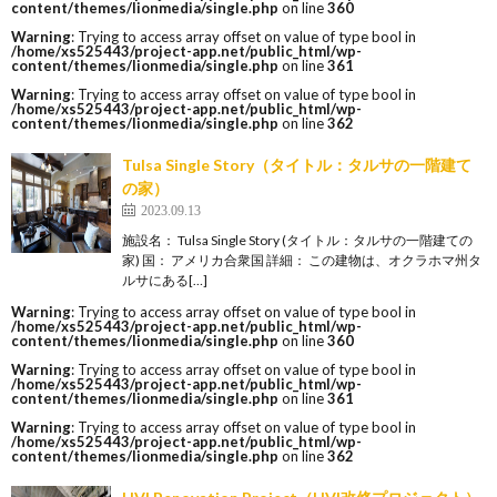
content/themes/lionmedia/single.php
on line
360
Warning
: Trying to access array offset on value of type bool in
/home/xs525443/project-app.net/public_html/wp-
content/themes/lionmedia/single.php
on line
361
Warning
: Trying to access array offset on value of type bool in
/home/xs525443/project-app.net/public_html/wp-
content/themes/lionmedia/single.php
on line
362
Tulsa Single Story（タイトル：タルサの一階建て
の家）
2023.09.13
施設名： Tulsa Single Story (タイトル：タルサの一階建ての
家) 国： アメリカ合衆国 詳細： この建物は、オクラホマ州タ
ルサにある[…]
Warning
: Trying to access array offset on value of type bool in
/home/xs525443/project-app.net/public_html/wp-
content/themes/lionmedia/single.php
on line
360
Warning
: Trying to access array offset on value of type bool in
/home/xs525443/project-app.net/public_html/wp-
content/themes/lionmedia/single.php
on line
361
Warning
: Trying to access array offset on value of type bool in
/home/xs525443/project-app.net/public_html/wp-
content/themes/lionmedia/single.php
on line
362