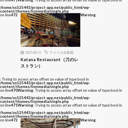
on line
471
Warning
: Trying to access array offset on value of type bool in
/home/xs525443/project-app.net/public_html/wp-
content/themes/lionmedia/single.php
on line
472
Warning
2023.09.13
アメリカ合衆国
Katana Restaurant（刀のレ
ストラン）
: Trying to access array offset on value of type bool in
/home/xs525443/project-app.net/public_html/wp-
content/themes/lionmedia/single.php
on line
470
Warning
: Trying to access array offset on value of type bool in
/home/xs525443/project-app.net/public_html/wp-
content/themes/lionmedia/single.php
on line
471
Warning
: Trying to access array offset on value of type bool in
/home/xs525443/project-app.net/public_html/wp-
content/themes/lionmedia/single.php
on line
472
Warning