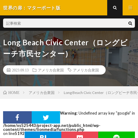
世界の扉：マターポート版
Long Beach Civic Center（ロングビ
ーチ市民センター）
2023.09.13
アメリカ合衆国
アメリカ合衆国
アメリカ合衆国
Long Beach Civic Center（ロングビー
HOME
Warning
: Undefined array key "google" in
/home/xs525443/project-app.net/public_html/wp-
content/themes/lionmedia/functions.php
on line
5192