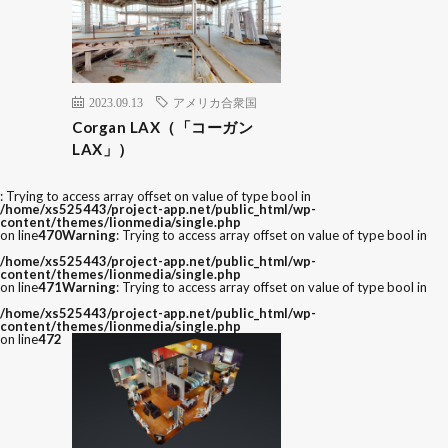
2023.09.13
アメリカ合衆国
Corgan LAX（「コーガン
LAX」）
: Trying to access array offset on value of type bool in
/home/xs525443/project-app.net/public_html/wp-
content/themes/lionmedia/single.php
on line
470
Warning
: Trying to access array offset on value of type bool in
/home/xs525443/project-app.net/public_html/wp-
content/themes/lionmedia/single.php
on line
471
Warning
: Trying to access array offset on value of type bool in
/home/xs525443/project-app.net/public_html/wp-
content/themes/lionmedia/single.php
on line
472