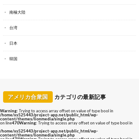
南極大陸
台湾
日本
韓国
アメリカ合衆国
カテゴリの最新記事
Warning
: Trying to access array offset on value of type bool in
/home/xs525443/project-app.net/public_html/wp-
content/themes/lionmedia/single.php
on line
470
Warning
: Trying to access array offset on value of type bool in
/home/xs525443/project-app.net/public_html/wp-
content/themes/lionmedia/single.php