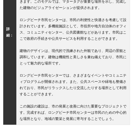
きます。このモデルでは、マタータグが重要な場所を示し、完成し
た建物のビジュアライゼーションが提供されます。
ロングビーチ市民センターは、市民の利便性と快適さを考慮して設
計されています。多機能施設として、市役所や地方自治体のオフィ
詳
ス、コミュニティセンター、公共図書館などがあります。市民はこ
細：
こで政府の手続きや公共サービスを利用することができます。
建物のデザインは、現代的で洗練された外観であり、周辺の景観と
調和しています。建物は機能性と美しさを兼ね備えており、市民に
とって魅力的な場所です。
ロングビーチ市民センターでは、さまざまなイベントやコミュニテ
ィプログラムが開催されます。また、公共スペースや緑地も整備さ
れており、市民がリラックスしたり交流したりする場所として利用
することができます。
この施設の建設は、市の発展と改善に向けた重要なプロジェクトで
す。完成すれば、ロングビーチ市民センターは市民のための中心的
な場所となり、地域の繁栄と発展に寄与することでしょう。