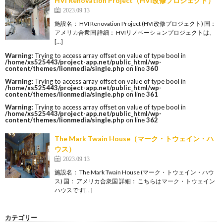
HVI Renovation Project（HVI改修プロジェクト）
2023.09.13
施設名： HVI Renovation Project (HVI改修プロジェクト) 国：
アメリカ合衆国 詳細： HVIリノベーションプロジェクトは、
[…]
Warning
: Trying to access array offset on value of type bool in
/home/xs525443/project-app.net/public_html/wp-
content/themes/lionmedia/single.php
on line
360
Warning
: Trying to access array offset on value of type bool in
/home/xs525443/project-app.net/public_html/wp-
content/themes/lionmedia/single.php
on line
361
Warning
: Trying to access array offset on value of type bool in
/home/xs525443/project-app.net/public_html/wp-
content/themes/lionmedia/single.php
on line
362
The Mark Twain House（マーク・トウェイン・ハ
ウス）
2023.09.13
施設名： The Mark Twain House (マーク・トウェイン・ハウ
ス) 国： アメリカ合衆国 詳細： こちらはマーク・トウェイン
ハウスです[…]
カテゴリー