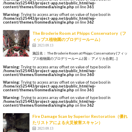
/home/xs525443/project-app.net/public_html/wp-
content/themes/lionmedia/single.php
on line
361
Warning
: Trying to access array offset on value of type bool in
/home/xs525443/project-app.net/public_html/wp-
content/themes/lionmedia/single.php
on line
362
The Broderie Room at Phipps Conservatory（フ
ィップス植物園のブロデリールーム）
2023.09.13
施設名： The Broderie Room at Phipps Conservatory (フィッ
プス植物園のブロデリールーム) 国： アメリカ合衆[…]
Warning
: Trying to access array offset on value of type bool in
/home/xs525443/project-app.net/public_html/wp-
content/themes/lionmedia/single.php
on line
360
Warning
: Trying to access array offset on value of type bool in
/home/xs525443/project-app.net/public_html/wp-
content/themes/lionmedia/single.php
on line
361
Warning
: Trying to access array offset on value of type bool in
/home/xs525443/project-app.net/public_html/wp-
content/themes/lionmedia/single.php
on line
362
Fire Damage Scan by Superior Restoration（優れ
たリストアによる火災被害スキャン）
2023.09.13