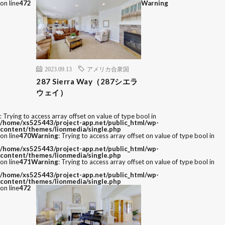
on line
472
Warning
2023.09.13
アメリカ合衆国
287 Sierra Way（287シエラ
ウェイ）
: Trying to access array offset on value of type bool in
/home/xs525443/project-app.net/public_html/wp-
content/themes/lionmedia/single.php
on line
470
Warning
: Trying to access array offset on value of type bool in
/home/xs525443/project-app.net/public_html/wp-
content/themes/lionmedia/single.php
on line
471
Warning
: Trying to access array offset on value of type bool in
/home/xs525443/project-app.net/public_html/wp-
content/themes/lionmedia/single.php
on line
472