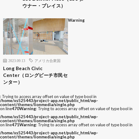
ウナー・プレイス）
Warning
2023.09.13
アメリカ合衆国
Long Beach Civic
Center（ロングビーチ市民セ
ンター）
: Trying to access array offset on value of type bool in
/home/xs525443/project-app.net/public_html/wp-
content/themes/lionmedia/single.php
on line
470
Warning
: Trying to access array offset on value of type bool in
/home/xs525443/project-app.net/public_html/wp-
content/themes/lionmedia/single.php
on line
471
Warning
: Trying to access array offset on value of type bool in
/home/xs525443/project-app.net/public_html/wp-
content/themes/lionmedia/single.php