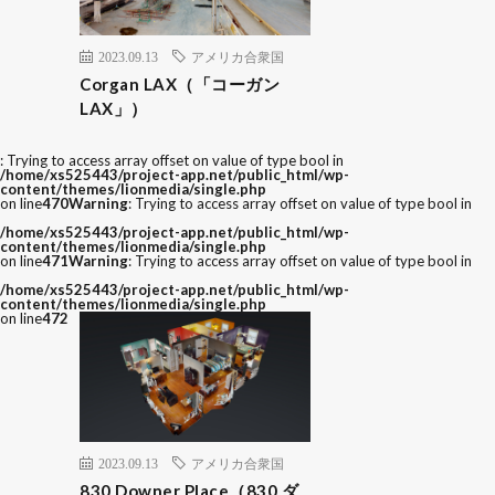
2023.09.13
アメリカ合衆国
Corgan LAX（「コーガン
LAX」）
: Trying to access array offset on value of type bool in
/home/xs525443/project-app.net/public_html/wp-
content/themes/lionmedia/single.php
on line
470
Warning
: Trying to access array offset on value of type bool in
/home/xs525443/project-app.net/public_html/wp-
content/themes/lionmedia/single.php
on line
471
Warning
: Trying to access array offset on value of type bool in
/home/xs525443/project-app.net/public_html/wp-
content/themes/lionmedia/single.php
on line
472
2023.09.13
アメリカ合衆国
830 Downer Place（830 ダ