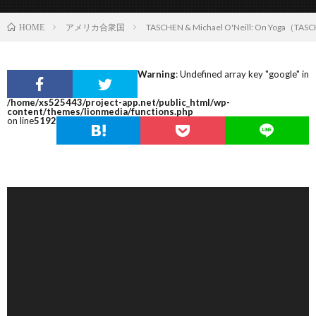
アメリカ合衆国
TASCHEN & Michael O'Neill: On 
HOME
Warning
: Undefined array key "google" in
/home/xs525443/project-app.net/public_html/wp-
content/themes/lionmedia/functions.php
on line
5192