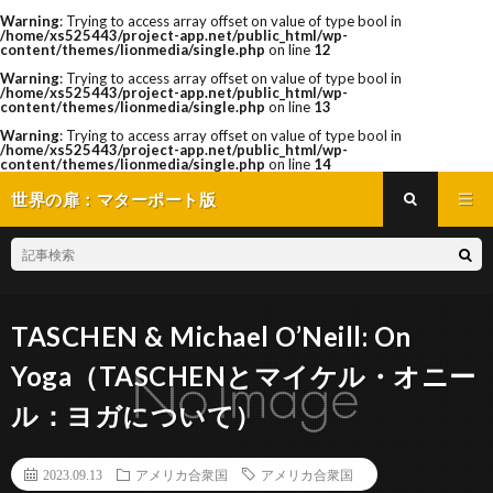
Warning
: Trying to access array offset on value of type bool in
/home/xs525443/project-app.net/public_html/wp-
content/themes/lionmedia/single.php
on line
12
Warning
: Trying to access array offset on value of type bool in
/home/xs525443/project-app.net/public_html/wp-
content/themes/lionmedia/single.php
on line
13
Warning
: Trying to access array offset on value of type bool in
/home/xs525443/project-app.net/public_html/wp-
content/themes/lionmedia/single.php
on line
14
世界の扉：マターポート版
TASCHEN & Michael O’Neill: On
Yoga（TASCHENとマイケル・オニー
ル：ヨガについて）
2023.09.13
アメリカ合衆国
アメリカ合衆国