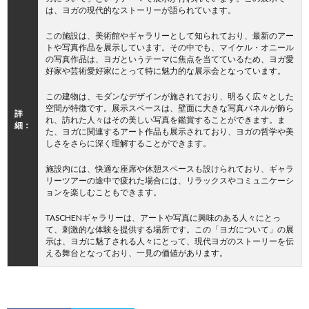
は、ヨガの現代的なストーリーが語られています。
この施設は、美術館やギャラリーとして知られており、最新のアー
トや写真作品を展示しています。その中でも、マイケル・オニール
の写真作品は、ヨガというテーマに焦点を当てているため、ヨガ愛
好家や芸術愛好家にとって特に魅力的な展示会となっています。
この建物は、モダンなデザインが施されており、明るく広々とした
空間が特徴です。展示スペースは、壁面に大きな写真パネルが飾ら
詳
れ、訪れた人々はその美しい写真を鑑賞することができます。ま
細：
た、ヨガに関連するアート作品も展示されており、ヨガの哲学や美
しさをさらに深く理解することができます。
施設内には、快適な座席や休憩スペースも設けられており、ギャラ
リーツアーの途中で疲れた場合には、リラックスやコミュニケーシ
ョンを楽しむこともできます。
TASCHENギャラリーは、アートや写真に興味のある人々にとっ
て、刺激的な体験を提供する場所です。この「ヨガについて」の展
示は、ヨガに魅了される人々にとって、現代ヨガのストーリーを伝
える舞台となっており、一見の価値があります。