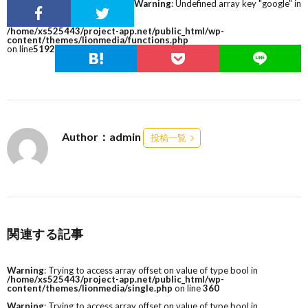
Warning
: Undefined array key "google" in
/home/xs525443/project-app.net/public_html/wp-
content/themes/lionmedia/functions.php
on line
5192
Author：admin
投稿一覧
関連する記事
Warning
: Trying to access array offset on value of type bool in
/home/xs525443/project-app.net/public_html/wp-
content/themes/lionmedia/single.php
on line
360
Warning
: Trying to access array offset on value of type bool in