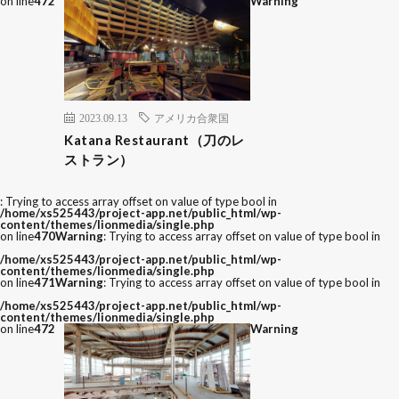
on line
472
Warning
2023.09.13
アメリカ合衆国
Katana Restaurant（刀のレ
ストラン）
: Trying to access array offset on value of type bool in
/home/xs525443/project-app.net/public_html/wp-
content/themes/lionmedia/single.php
on line
470
Warning
: Trying to access array offset on value of type bool in
/home/xs525443/project-app.net/public_html/wp-
content/themes/lionmedia/single.php
on line
471
Warning
: Trying to access array offset on value of type bool in
/home/xs525443/project-app.net/public_html/wp-
content/themes/lionmedia/single.php
on line
472
Warning