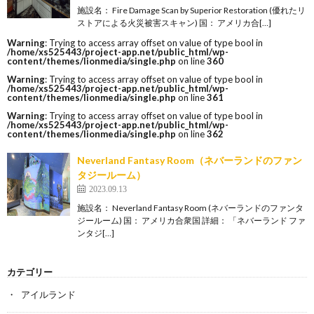
施設名： Fire Damage Scan by Superior Restoration (優れたリ
ストアによる火災被害スキャン) 国： アメリカ合[…]
Warning
: Trying to access array offset on value of type bool in
/home/xs525443/project-app.net/public_html/wp-
content/themes/lionmedia/single.php
on line
360
Warning
: Trying to access array offset on value of type bool in
/home/xs525443/project-app.net/public_html/wp-
content/themes/lionmedia/single.php
on line
361
Warning
: Trying to access array offset on value of type bool in
/home/xs525443/project-app.net/public_html/wp-
content/themes/lionmedia/single.php
on line
362
Neverland Fantasy Room（ネバーランドのファン
タジールーム）
2023.09.13
施設名： Neverland Fantasy Room (ネバーランドのファンタ
ジールーム) 国： アメリカ合衆国 詳細： 「ネバーランド ファ
ンタジ[…]
カテゴリー
アイルランド