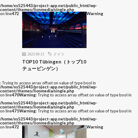
/home/xs525443/project-app.net/public_html/wp-
content/themes/lionmedia/single.php
on line
472
Warning
2023.09.13
ドイツ
TOP10 Tübingen（トップ10
テュービンゲン）
: Trying to access array offset on value of type bool in
/home/xs525443/project-app.net/public_html/wp-
content/themes/lionmedia/single.php
on line
470
Warning
: Trying to access array offset on value of type bool in
/home/xs525443/project-app.net/public_html/wp-
content/themes/lionmedia/single.php
on line
471
Warning
: Trying to access array offset on value of type bool in
/home/xs525443/project-app.net/public_html/wp-
content/themes/lionmedia/single.php
on line
472
Warning