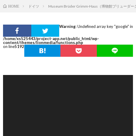
ドイツ
Museum Brüder Grimm-Haus（博物館ブリュー
HOME
Warning
: Undefined array key "google" in
/home/xs525443/project-app.net/public_html/wp-
content/themes/lionmedia/functions.php
on line
5192