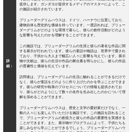
提供します。ガンダヨが提供するメディアのマスターによって、こ
の施設が紹介されています。
ブリューダーグリムハウスは、ドイツ、ハーナウに位置しており、
建物自体も歴史的な価値を持っています。一度訪れれば、ブリュー
ダーグリムがどのような環境で暮らし、彼らの創作活動がどのよう
な影響を与えたのかを理解することができます。
この施設では、ブリューダーグリムの生涯と彼らの著名な作品に関
する展示が行われています。彼らの童話や物語は、世界中で愛され
ており、子供から大人まで幅広い人々に影響を与えています。展示
詳
物や文献は、彼らの生活や作品の舞台裏を明らかにし、彼らの作品
細：
の普遍性と価値を伝えています。
訪問者は、ブリューダーグリムの生活に触れることができるだけで
なく、彼らが童話をどのように作り上げたのかを学ぶことができま
す。彼らの研究や執筆のプロセスについての情報も提供されてお
り、彼らがどのようにして数々の名作を生み出したのかについて理
解を深めることができます。
ブリューダーグリムハウスは、歴史と文学の愛好家だけでなく、一
般の人々にも楽しんでいただける施設です。この施設を訪れること
で、ブリューダーグリムの創造力と彼らの作品の重要性を実感する
ことができます。また、展示物やプログラムによって、子供たちも
楽しみながら学ぶことができるでしょう。ブリューダーグリムハウ