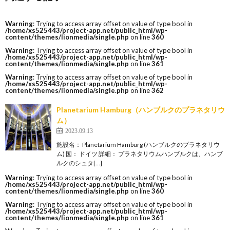
Warning
: Trying to access array offset on value of type bool in
/home/xs525443/project-app.net/public_html/wp-
content/themes/lionmedia/single.php
on line
360
Warning
: Trying to access array offset on value of type bool in
/home/xs525443/project-app.net/public_html/wp-
content/themes/lionmedia/single.php
on line
361
Warning
: Trying to access array offset on value of type bool in
/home/xs525443/project-app.net/public_html/wp-
content/themes/lionmedia/single.php
on line
362
Planetarium Hamburg（ハンブルクのプラネタリウ
ム）
2023.09.13
施設名： Planetarium Hamburg (ハンブルクのプラネタリウ
ム) 国： ドイツ 詳細： プラネタリウムハンブルクは、ハンブ
ルクのシュタ[…]
Warning
: Trying to access array offset on value of type bool in
/home/xs525443/project-app.net/public_html/wp-
content/themes/lionmedia/single.php
on line
360
Warning
: Trying to access array offset on value of type bool in
/home/xs525443/project-app.net/public_html/wp-
content/themes/lionmedia/single.php
on line
361