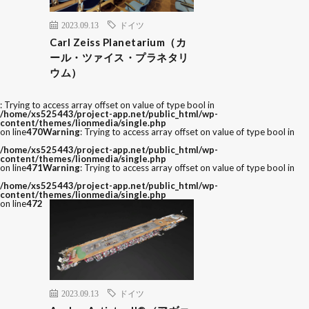
2023.09.13
ドイツ
Carl Zeiss Planetarium（カ
ール・ツァイス・プラネタリ
ウム）
: Trying to access array offset on value of type bool in
/home/xs525443/project-app.net/public_html/wp-
content/themes/lionmedia/single.php
on line
470
Warning
: Trying to access array offset on value of type bool in
/home/xs525443/project-app.net/public_html/wp-
content/themes/lionmedia/single.php
on line
471
Warning
: Trying to access array offset on value of type bool in
/home/xs525443/project-app.net/public_html/wp-
content/themes/lionmedia/single.php
on line
472
2023.09.13
ドイツ