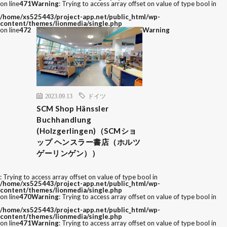
on line
471
Warning
: Trying to access array offset on value of type bool in
/home/xs525443/project-app.net/public_html/wp-
content/themes/lionmedia/single.php
on line
472
Warning
2023.09.13
ドイツ
SCM Shop Hänssler
Buchhandlung
(Holzgerlingen)（SCMショ
ップ ヘンスラー書店（ホルツ
ゲーリンゲン））
: Trying to access array offset on value of type bool in
/home/xs525443/project-app.net/public_html/wp-
content/themes/lionmedia/single.php
on line
470
Warning
: Trying to access array offset on value of type bool in
/home/xs525443/project-app.net/public_html/wp-
content/themes/lionmedia/single.php
on line
471
Warning
: Trying to access array offset on value of type bool in