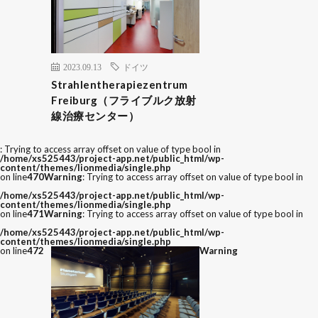
2023.09.13
ドイツ
Strahlentherapiezentrum
Freiburg（フライブルク放射
線治療センター）
: Trying to access array offset on value of type bool in
/home/xs525443/project-app.net/public_html/wp-
content/themes/lionmedia/single.php
on line
470
Warning
: Trying to access array offset on value of type bool in
/home/xs525443/project-app.net/public_html/wp-
content/themes/lionmedia/single.php
on line
471
Warning
: Trying to access array offset on value of type bool in
/home/xs525443/project-app.net/public_html/wp-
content/themes/lionmedia/single.php
on line
472
Warning