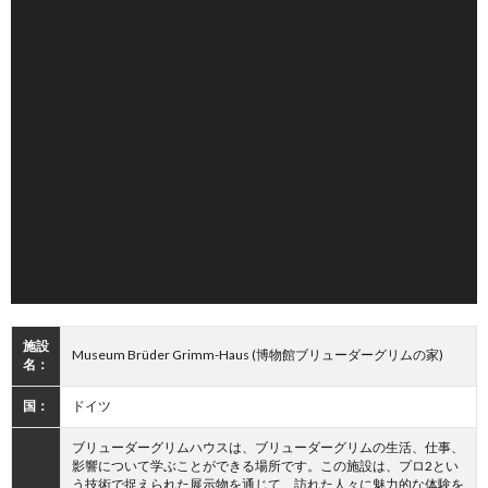
施設
Museum Brüder Grimm-Haus (博物館ブリューダーグリムの家)
名：
国：
ドイツ
ブリューダーグリムハウスは、ブリューダーグリムの生活、仕事、
影響について学ぶことができる場所です。この施設は、プロ2とい
う技術で捉えられた展示物を通じて、訪れた人々に魅力的な体験を