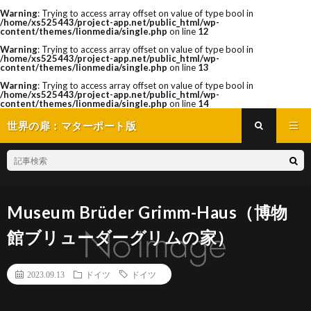
Warning
: Trying to access array offset on value of type bool in
/home/xs525443/project-app.net/public_html/wp-
content/themes/lionmedia/single.php
on line
12
Warning
: Trying to access array offset on value of type bool in
/home/xs525443/project-app.net/public_html/wp-
content/themes/lionmedia/single.php
on line
13
Warning
: Trying to access array offset on value of type bool in
/home/xs525443/project-app.net/public_html/wp-
content/themes/lionmedia/single.php
on line
14
世界の扉：マターポート版
Museum Brüder Grimm-Haus（博物
館ブリューダーグリムの家）
2023.09.13
ドイツ
ドイツ