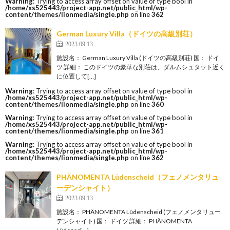
Warning
: Trying to access array offset on value of type bool in
/home/xs525443/project-app.net/public_html/wp-
content/themes/lionmedia/single.php
on line
362
German Luxury Villa（ドイツの高級別荘）
2023.09.13
施設名： German Luxury Villa (ドイツの高級別荘) 国： ドイ
ツ 詳細： このドイツの豪華な別荘は、ダルムシュタット近く
に位置して[…]
Warning
: Trying to access array offset on value of type bool in
/home/xs525443/project-app.net/public_html/wp-
content/themes/lionmedia/single.php
on line
360
Warning
: Trying to access array offset on value of type bool in
/home/xs525443/project-app.net/public_html/wp-
content/themes/lionmedia/single.php
on line
361
Warning
: Trying to access array offset on value of type bool in
/home/xs525443/project-app.net/public_html/wp-
content/themes/lionmedia/single.php
on line
362
PHÄNOMENTA Lüdenscheid（フェノメンタリュ
ーデンシャイト）
2023.09.13
施設名： PHÄNOMENTA Lüdenscheid (フェノメンタリュー
デンシャイト) 国： ドイツ 詳細： PHÄNOMENTA