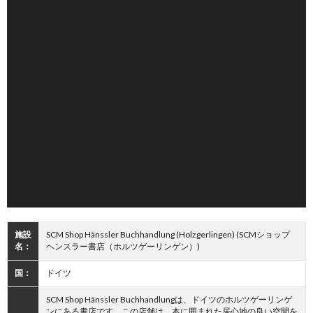
施設
SCM Shop Hänssler Buchhandlung (Holzgerlingen) (SCMショップ
名：
ヘンスラー書店（ホルツゲーリンゲン）)
国：
ドイツ
SCM Shop Hänssler Buchhandlungは、ドイツのホルツゲーリンゲ
ンにある書店です。この店舗は、本に囲まれた居心地の良い空間を