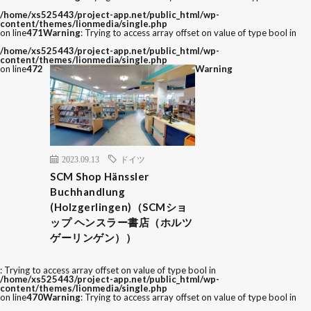
/home/xs525443/project-app.net/public_html/wp-
content/themes/lionmedia/single.php
on line
471
Warning
: Trying to access array offset on value of type bool in
/home/xs525443/project-app.net/public_html/wp-
content/themes/lionmedia/single.php
on line
472
Warning
2023.09.13
ドイツ
SCM Shop Hänssler
Buchhandlung
(Holzgerlingen)（SCMショ
ップ ヘンスラー書店（ホルツ
ゲーリンゲン））
: Trying to access array offset on value of type bool in
/home/xs525443/project-app.net/public_html/wp-
content/themes/lionmedia/single.php
on line
470
Warning
: Trying to access array offset on value of type bool in