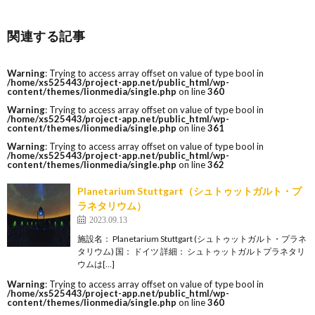
関連する記事
Warning
: Trying to access array offset on value of type bool in
/home/xs525443/project-app.net/public_html/wp-
content/themes/lionmedia/single.php
on line
360
Warning
: Trying to access array offset on value of type bool in
/home/xs525443/project-app.net/public_html/wp-
content/themes/lionmedia/single.php
on line
361
Warning
: Trying to access array offset on value of type bool in
/home/xs525443/project-app.net/public_html/wp-
content/themes/lionmedia/single.php
on line
362
Planetarium Stuttgart（シュトゥットガルト・プ
ラネタリウム）
2023.09.13
施設名： Planetarium Stuttgart (シュトゥットガルト・プラネ
タリウム) 国： ドイツ 詳細： シュトゥットガルトプラネタリ
ウムは[…]
Warning
: Trying to access array offset on value of type bool in
/home/xs525443/project-app.net/public_html/wp-
content/themes/lionmedia/single.php
on line
360