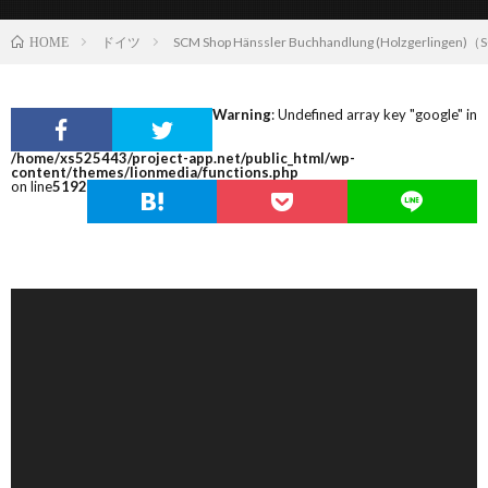
ドイツ
SCM Shop Hänssler Buchhandlung (Holz
HOME
Warning
: Undefined array key "google" in
/home/xs525443/project-app.net/public_html/wp-
content/themes/lionmedia/functions.php
on line
5192