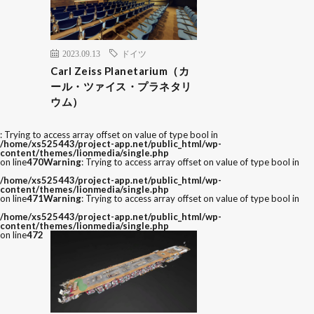
2023.09.13
ドイツ
Carl Zeiss Planetarium（カ
ール・ツァイス・プラネタリ
ウム）
: Trying to access array offset on value of type bool in
/home/xs525443/project-app.net/public_html/wp-
content/themes/lionmedia/single.php
on line
470
Warning
: Trying to access array offset on value of type bool in
/home/xs525443/project-app.net/public_html/wp-
content/themes/lionmedia/single.php
on line
471
Warning
: Trying to access array offset on value of type bool in
/home/xs525443/project-app.net/public_html/wp-
content/themes/lionmedia/single.php
on line
472