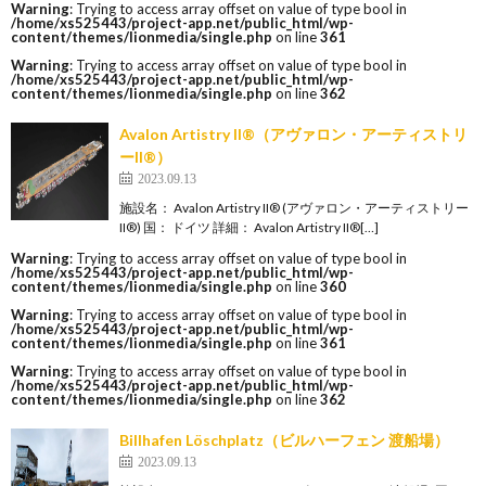
Warning
: Trying to access array offset on value of type bool in
/home/xs525443/project-app.net/public_html/wp-
content/themes/lionmedia/single.php
on line
361
Warning
: Trying to access array offset on value of type bool in
/home/xs525443/project-app.net/public_html/wp-
content/themes/lionmedia/single.php
on line
362
Avalon Artistry II®（アヴァロン・アーティストリ
ーII®）
2023.09.13
施設名： Avalon Artistry II® (アヴァロン・アーティストリー
II®) 国： ドイツ 詳細： Avalon Artistry II®[…]
Warning
: Trying to access array offset on value of type bool in
/home/xs525443/project-app.net/public_html/wp-
content/themes/lionmedia/single.php
on line
360
Warning
: Trying to access array offset on value of type bool in
/home/xs525443/project-app.net/public_html/wp-
content/themes/lionmedia/single.php
on line
361
Warning
: Trying to access array offset on value of type bool in
/home/xs525443/project-app.net/public_html/wp-
content/themes/lionmedia/single.php
on line
362
Billhafen Löschplatz（ビルハーフェン 渡船場）
2023.09.13