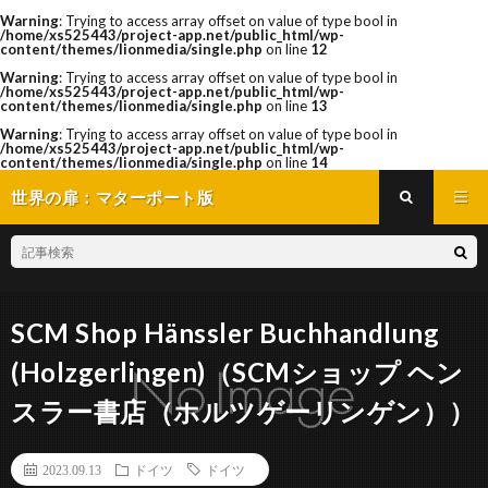
Warning
: Trying to access array offset on value of type bool in
/home/xs525443/project-app.net/public_html/wp-
content/themes/lionmedia/single.php
on line
12
Warning
: Trying to access array offset on value of type bool in
/home/xs525443/project-app.net/public_html/wp-
content/themes/lionmedia/single.php
on line
13
Warning
: Trying to access array offset on value of type bool in
/home/xs525443/project-app.net/public_html/wp-
content/themes/lionmedia/single.php
on line
14
世界の扉：マターポート版
SCM Shop Hänssler Buchhandlung
(Holzgerlingen)（SCMショップ ヘン
スラー書店（ホルツゲーリンゲン））
2023.09.13
ドイツ
ドイツ