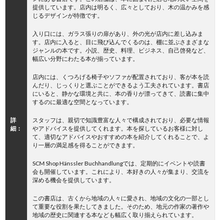
提供しています。店内は明るく、広々としており、木の温かみを感
じるデザインが特徴です。
入り口には、ガラス張りの扉があり、外の光が店内に差し込みま
す。店内に入ると、目に飛び込んでくるのは、棚に並ぶさまざまな
ジャンルの本です。小説、歴史、料理、ビジネス、自己啓発など、
幅広い分野にわたる本が揃っています。
店内には、くつろげる椅子やソファが配置されており、客が本を読
んだり、じっくりと選ぶことができるよう工夫されています。書店
にいると、静かな環境と共に、本の香りが漂ってきて、読書に集中
するのに最適な空間となっています。
詳
スタッフは、親切で知識豊富な人々で構成されており、必要な情報
細：
やアドバイスを提供してくれます。本を探しているお客様に対し
て、適切なアドバイスやおすすめの本を紹介してくれることで、よ
り一層の満足感を得ることができます。
SCM Shop Hänssler Buchhandlungでは、定期的にイベントや読書
会も開催しています。これにより、本好きの人々が集まり、交流を
深める機会を提供しています。
この書店は、古くから地域の人々に愛され、地域の文化の一部とし
て重要な役割を果たしてきました。そのため、地元の作家の著作や
地域の歴史に関連する本なども幅広く取り揃えられています。