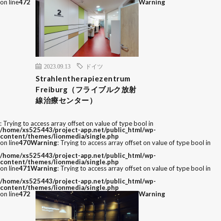
on line
472
Warning
2023.09.13
ドイツ
Strahlentherapiezentrum
Freiburg（フライブルク放射
線治療センター）
: Trying to access array offset on value of type bool in
/home/xs525443/project-app.net/public_html/wp-
content/themes/lionmedia/single.php
on line
470
Warning
: Trying to access array offset on value of type bool in
/home/xs525443/project-app.net/public_html/wp-
content/themes/lionmedia/single.php
on line
471
Warning
: Trying to access array offset on value of type bool in
/home/xs525443/project-app.net/public_html/wp-
content/themes/lionmedia/single.php
on line
472
Warning