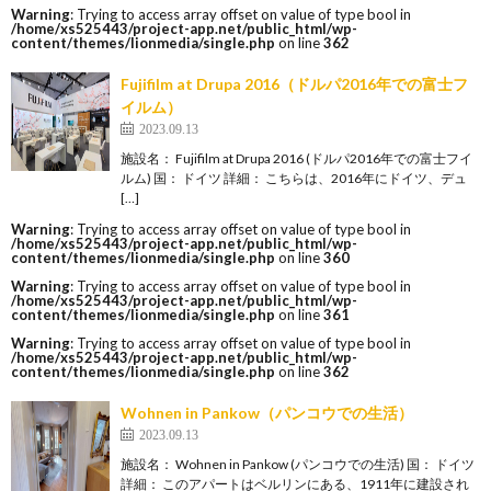
Warning
: Trying to access array offset on value of type bool in
/home/xs525443/project-app.net/public_html/wp-
content/themes/lionmedia/single.php
on line
362
Fujifilm at Drupa 2016（ドルパ2016年での富士フ
イルム）
2023.09.13
施設名： Fujifilm at Drupa 2016 (ドルパ2016年での富士フイ
ルム) 国： ドイツ 詳細： こちらは、2016年にドイツ、デュ
[…]
Warning
: Trying to access array offset on value of type bool in
/home/xs525443/project-app.net/public_html/wp-
content/themes/lionmedia/single.php
on line
360
Warning
: Trying to access array offset on value of type bool in
/home/xs525443/project-app.net/public_html/wp-
content/themes/lionmedia/single.php
on line
361
Warning
: Trying to access array offset on value of type bool in
/home/xs525443/project-app.net/public_html/wp-
content/themes/lionmedia/single.php
on line
362
Wohnen in Pankow（パンコウでの生活）
2023.09.13
施設名： Wohnen in Pankow (パンコウでの生活) 国： ドイツ
詳細： このアパートはベルリンにある、1911年に建設され