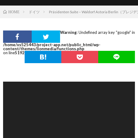
ドイツ
Präsidenten Suite – Waldorf Astoria B
HOME
Warning
: Undefined array key "google" in
/home/xs525443/project-app.net/public_html/wp-
content/themes/lionmedia/functions.php
on line
5192