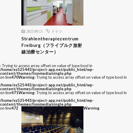
2023.09.13
ドイツ
Strahlentherapiezentrum
Freiburg（フライブルク放射
線治療センター）
: Trying to access array offset on value of type bool in
/home/xs525443/project-app.net/public_html/wp-
content/themes/lionmedia/single.php
on line
470
Warning
: Trying to access array offset on value of type bool in
/home/xs525443/project-app.net/public_html/wp-
content/themes/lionmedia/single.php
on line
471
Warning
: Trying to access array offset on value of type bool in
/home/xs525443/project-app.net/public_html/wp-
content/themes/lionmedia/single.php
on line
472
Warning