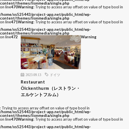
content/themes/lionmedia/single.php
on line
470
Warning
: Trying to access array offset on value of type bool in
/home/xs525443/project-app.net/public_html/wp-
content/themes/lionmedia/single.php
on line
471
Warning
: Trying to access array offset on value of type bool in
/home/xs525443/project-app.net/public_html/wp-
content/themes/lionmedia/single.php
on line
472
Warning
2023.09.13
ドイツ
Restaurant
Ölckenthurm（レストラン・
エルケントフルム）
: Trying to access array offset on value of type bool in
/home/xs525443/project-app.net/public_html/wp-
content/themes/lionmedia/single.php
on line
470
Warning
: Trying to access array offset on value of type bool in
/home/xs525443/project-app.net/public_html/wp-