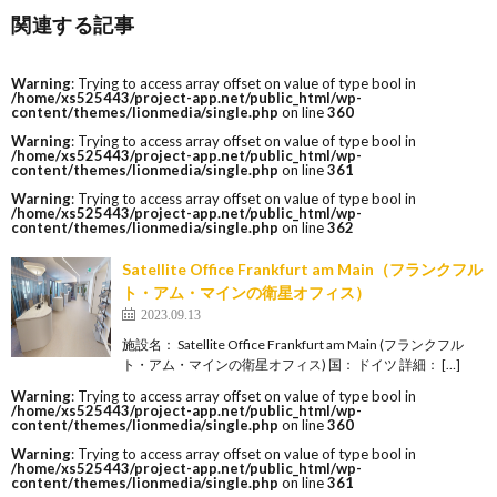
関連する記事
Warning
: Trying to access array offset on value of type bool in
/home/xs525443/project-app.net/public_html/wp-
content/themes/lionmedia/single.php
on line
360
Warning
: Trying to access array offset on value of type bool in
/home/xs525443/project-app.net/public_html/wp-
content/themes/lionmedia/single.php
on line
361
Warning
: Trying to access array offset on value of type bool in
/home/xs525443/project-app.net/public_html/wp-
content/themes/lionmedia/single.php
on line
362
Satellite Office Frankfurt am Main（フランクフル
ト・アム・マインの衛星オフィス）
2023.09.13
施設名： Satellite Office Frankfurt am Main (フランクフル
ト・アム・マインの衛星オフィス) 国： ドイツ 詳細： […]
Warning
: Trying to access array offset on value of type bool in
/home/xs525443/project-app.net/public_html/wp-
content/themes/lionmedia/single.php
on line
360
Warning
: Trying to access array offset on value of type bool in
/home/xs525443/project-app.net/public_html/wp-
content/themes/lionmedia/single.php
on line
361