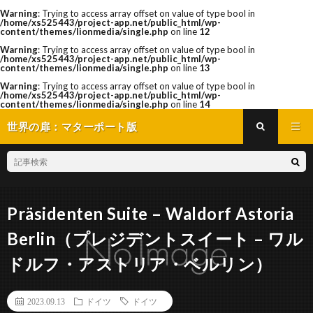
Warning
: Trying to access array offset on value of type bool in
/home/xs525443/project-app.net/public_html/wp-
content/themes/lionmedia/single.php
on line
12
Warning
: Trying to access array offset on value of type bool in
/home/xs525443/project-app.net/public_html/wp-
content/themes/lionmedia/single.php
on line
13
Warning
: Trying to access array offset on value of type bool in
/home/xs525443/project-app.net/public_html/wp-
content/themes/lionmedia/single.php
on line
14
世界の扉：マターポート版
Präsidenten Suite – Waldorf Astoria
Berlin（プレジデントスイート – ワル
ドルフ・アストリア・ベルリン）
2023.09.13
ドイツ
ドイツ