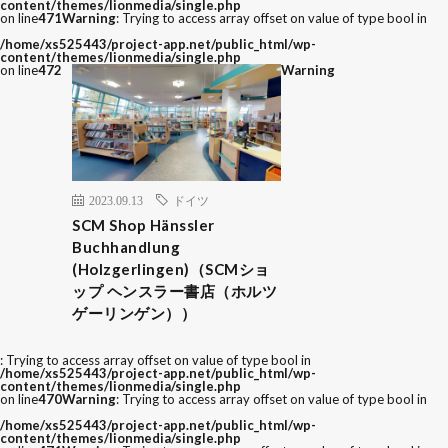
content/themes/lionmedia/single.php
on line
471
Warning
: Trying to access array offset on value of type bool in
/home/xs525443/project-app.net/public_html/wp-
content/themes/lionmedia/single.php
on line
472
Warning
2023.09.13
ドイツ
SCM Shop Hänssler
Buchhandlung
(Holzgerlingen)（SCMショ
ップ ヘンスラー書店（ホルツ
ゲーリンゲン））
: Trying to access array offset on value of type bool in
/home/xs525443/project-app.net/public_html/wp-
content/themes/lionmedia/single.php
on line
470
Warning
: Trying to access array offset on value of type bool in
/home/xs525443/project-app.net/public_html/wp-
content/themes/lionmedia/single.php