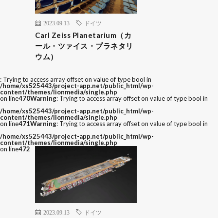
2023.09.13
ドイツ
Carl Zeiss Planetarium（カ
ール・ツァイス・プラネタリ
ウム）
: Trying to access array offset on value of type bool in
/home/xs525443/project-app.net/public_html/wp-
content/themes/lionmedia/single.php
on line
470
Warning
: Trying to access array offset on value of type bool in
/home/xs525443/project-app.net/public_html/wp-
content/themes/lionmedia/single.php
on line
471
Warning
: Trying to access array offset on value of type bool in
/home/xs525443/project-app.net/public_html/wp-
content/themes/lionmedia/single.php
on line
472
2023.09.13
ドイツ