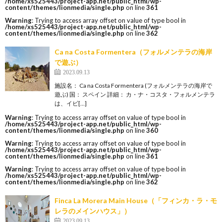
/home/xs525443/project-app.net/public_html/wp-
content/themes/lionmedia/single.php
on line
361
Warning
: Trying to access array offset on value of type bool in
/home/xs525443/project-app.net/public_html/wp-
content/themes/lionmedia/single.php
on line
362
Ca na Costa Formentera（フォルメンテラの海岸
で遊ぶ）
2023.09.13
施設名： Ca na Costa Formentera (フォルメンテラの海岸で
遊ぶ) 国： スペイン 詳細： カ・ナ・コスタ・フォルメンテラ
は、イビ[…]
Warning
: Trying to access array offset on value of type bool in
/home/xs525443/project-app.net/public_html/wp-
content/themes/lionmedia/single.php
on line
360
Warning
: Trying to access array offset on value of type bool in
/home/xs525443/project-app.net/public_html/wp-
content/themes/lionmedia/single.php
on line
361
Warning
: Trying to access array offset on value of type bool in
/home/xs525443/project-app.net/public_html/wp-
content/themes/lionmedia/single.php
on line
362
Finca La Morera Main House（「フィンカ・ラ・モ
レラのメインハウス」）
2023.09.13