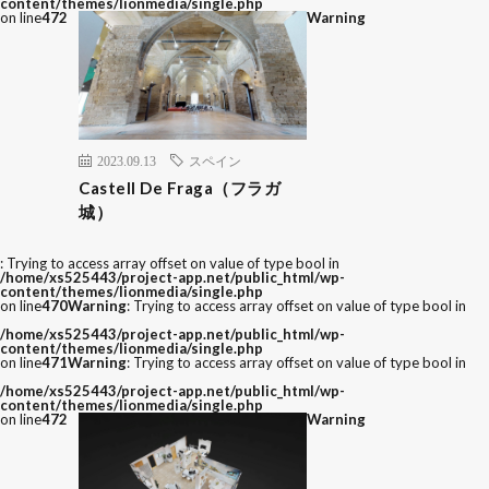
content/themes/lionmedia/single.php
on line
472
Warning
2023.09.13
スペイン
Castell De Fraga（フラガ
城）
: Trying to access array offset on value of type bool in
/home/xs525443/project-app.net/public_html/wp-
content/themes/lionmedia/single.php
on line
470
Warning
: Trying to access array offset on value of type bool in
/home/xs525443/project-app.net/public_html/wp-
content/themes/lionmedia/single.php
on line
471
Warning
: Trying to access array offset on value of type bool in
/home/xs525443/project-app.net/public_html/wp-
content/themes/lionmedia/single.php
on line
472
Warning