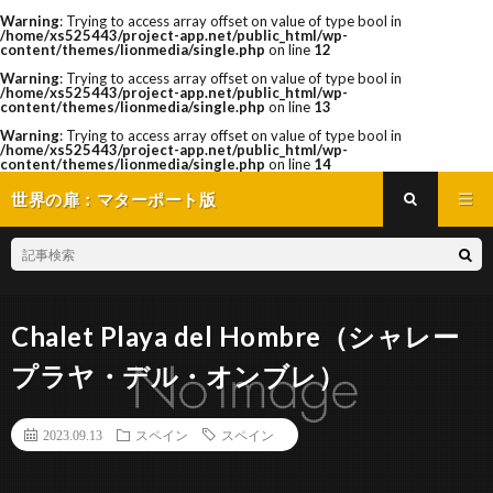
Warning
: Trying to access array offset on value of type bool in
/home/xs525443/project-app.net/public_html/wp-
content/themes/lionmedia/single.php
on line
12
Warning
: Trying to access array offset on value of type bool in
/home/xs525443/project-app.net/public_html/wp-
content/themes/lionmedia/single.php
on line
13
Warning
: Trying to access array offset on value of type bool in
/home/xs525443/project-app.net/public_html/wp-
content/themes/lionmedia/single.php
on line
14
世界の扉：マターポート版
Chalet Playa del Hombre（シャレー
プラヤ・デル・オンブレ）
2023.09.13
スペイン
スペイン