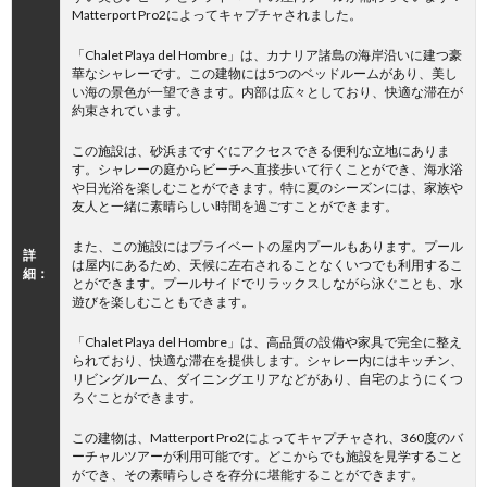
Matterport Pro2によってキャプチャされました。
「Chalet Playa del Hombre」は、カナリア諸島の海岸沿いに建つ豪
華なシャレーです。この建物には5つのベッドルームがあり、美し
い海の景色が一望できます。内部は広々としており、快適な滞在が
約束されています。
この施設は、砂浜まですぐにアクセスできる便利な立地にありま
す。シャレーの庭からビーチへ直接歩いて行くことができ、海水浴
や日光浴を楽しむことができます。特に夏のシーズンには、家族や
友人と一緒に素晴らしい時間を過ごすことができます。
また、この施設にはプライベートの屋内プールもあります。プール
詳
は屋内にあるため、天候に左右されることなくいつでも利用するこ
細：
とができます。プールサイドでリラックスしながら泳ぐことも、水
遊びを楽しむこともできます。
「Chalet Playa del Hombre」は、高品質の設備や家具で完全に整え
られており、快適な滞在を提供します。シャレー内にはキッチン、
リビングルーム、ダイニングエリアなどがあり、自宅のようにくつ
ろぐことができます。
この建物は、Matterport Pro2によってキャプチャされ、360度のバ
ーチャルツアーが利用可能です。どこからでも施設を見学すること
ができ、その素晴らしさを存分に堪能することができます。