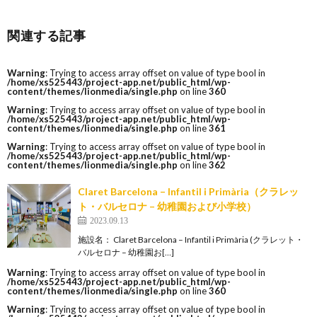
関連する記事
Warning
: Trying to access array offset on value of type bool in
/home/xs525443/project-app.net/public_html/wp-
content/themes/lionmedia/single.php
on line
360
Warning
: Trying to access array offset on value of type bool in
/home/xs525443/project-app.net/public_html/wp-
content/themes/lionmedia/single.php
on line
361
Warning
: Trying to access array offset on value of type bool in
/home/xs525443/project-app.net/public_html/wp-
content/themes/lionmedia/single.php
on line
362
Claret Barcelona – Infantil i Primària（クラレッ
ト・バルセロナ – 幼稚園および小学校）
2023.09.13
施設名： Claret Barcelona – Infantil i Primària (クラレット・
バルセロナ – 幼稚園お[…]
Warning
: Trying to access array offset on value of type bool in
/home/xs525443/project-app.net/public_html/wp-
content/themes/lionmedia/single.php
on line
360
Warning
: Trying to access array offset on value of type bool in