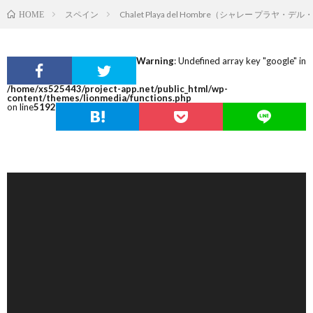
スペイン
Chalet Playa del Hombre（シャレー プラヤ・
HOME
Warning
: Undefined array key "google" in
/home/xs525443/project-app.net/public_html/wp-
content/themes/lionmedia/functions.php
on line
5192