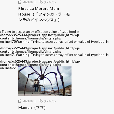
2023.09.13
スペイン
Finca La Morera Main
House（「フィンカ・ラ・モ
レラのメインハウス」）
: Trying to access array offset on value of type bool in
/home/xs525443/project-app.net/public_html/wp-
content/themes/lionmedia/single.php
on line
470
Warning
: Trying to access array offset on value of type bool in
/home/xs525443/project-app.net/public_html/wp-
content/themes/lionmedia/single.php
on line
471
Warning
: Trying to access array offset on value of type bool in
/home/xs525443/project-app.net/public_html/wp-
content/themes/lionmedia/single.php
on line
472
2023.09.13
スペイン
Maman（ママ）