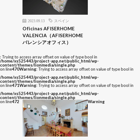
2023.09.13
スペイン
Oficinas AFISERHOME
VALENCIA（AFISERHOME
バレンシアオフィス）
: Trying to access array offset on value of type bool in
/home/xs525443/project-app.net/public_html/wp-
content/themes/lionmedia/single.php
on line
470
Warning
: Trying to access array offset on value of type bool in
/home/xs525443/project-app.net/public_html/wp-
content/themes/lionmedia/single.php
on line
471
Warning
: Trying to access array offset on value of type bool in
/home/xs525443/project-app.net/public_html/wp-
content/themes/lionmedia/single.php
on line
472
Warning