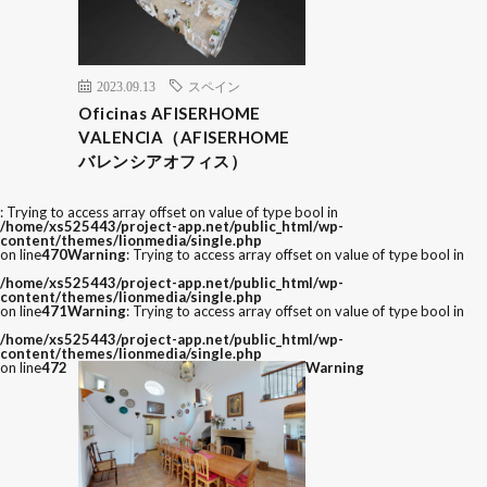
2023.09.13
スペイン
Oficinas AFISERHOME
VALENCIA（AFISERHOME
バレンシアオフィス）
: Trying to access array offset on value of type bool in
/home/xs525443/project-app.net/public_html/wp-
content/themes/lionmedia/single.php
on line
470
Warning
: Trying to access array offset on value of type bool in
/home/xs525443/project-app.net/public_html/wp-
content/themes/lionmedia/single.php
on line
471
Warning
: Trying to access array offset on value of type bool in
/home/xs525443/project-app.net/public_html/wp-
content/themes/lionmedia/single.php
on line
472
Warning