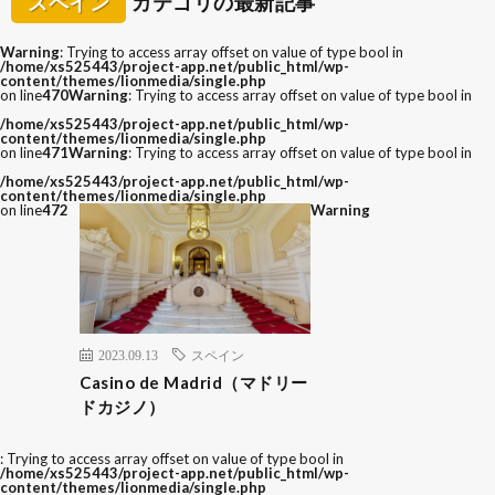
スペイン
カテゴリの最新記事
Warning
: Trying to access array offset on value of type bool in
/home/xs525443/project-app.net/public_html/wp-
content/themes/lionmedia/single.php
on line
470
Warning
: Trying to access array offset on value of type bool in
/home/xs525443/project-app.net/public_html/wp-
content/themes/lionmedia/single.php
on line
471
Warning
: Trying to access array offset on value of type bool in
/home/xs525443/project-app.net/public_html/wp-
content/themes/lionmedia/single.php
on line
472
Warning
2023.09.13
スペイン
Casino de Madrid（マドリー
ドカジノ）
: Trying to access array offset on value of type bool in
/home/xs525443/project-app.net/public_html/wp-
content/themes/lionmedia/single.php