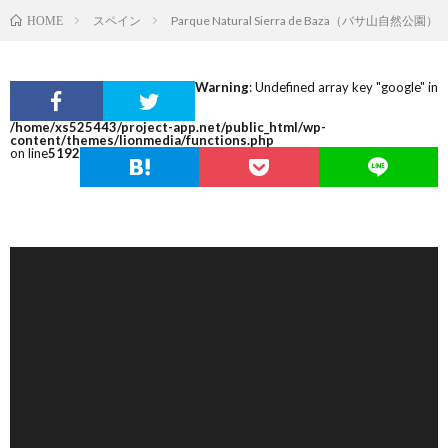
スペイン
Parque Natural Sierra de Baza（バサ山自然公園）
HOME
Warning
: Undefined array key "google" in
/home/xs525443/project-app.net/public_html/wp-
content/themes/lionmedia/functions.php
on line
5192