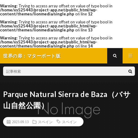
Warning
: Trying to access array offset on value of type bool in
/home/xs525443/project-app.net/public_html/wp-
content/themes/lionmedia/single.php
on line
12
Warning
: Trying to access array offset on value of type bool in
/home/xs525443/project-app.net/public_html/wp-
content/themes/lionmedia/single.php
on line
13
Warning
: Trying to access array offset on value of type bool in
/home/xs525443/project-app.net/public_html/wp-
content/themes/lionmedia/single.php
on line
14
世界の扉：マターポート版
Parque Natural Sierra de Baza（バサ
山自然公園）
2023.09.13
スペイン
スペイン