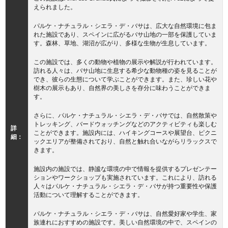
えられました。
パルケ・ナチュラル・シエラ・デ・バサは、広大な自然環境に包ま
れた施設であり、スペインに広がるバサ山地の一部を保護していま
す。森林、草地、湖沼が広がり、多様な生物が生息しています。
この施設では、多くの動物や植物の展示や解説が行われています。
訪れる人々は、バサ山地に生息する希少な動物種の姿を見ることが
でき、彼らの生態について学ぶことができます。また、珍しい花や
樹木の展示もあり、自然界の美しさを存分に味わうことができま
す。
さらに、パルケ・ナチュラル・シエラ・デ・バサでは、自然散策や
トレッキング、バードウォッチングなどのアクティビティも楽しむ
詳
ことができます。施設内には、ハイキングコースや展望台、ピクニ
細：
ックエリアが整備されており、自然と触れ合いながらリラックスで
きます。
施設内の施設では、静謐な環境の中で情報を提供するプレゼンテー
ションやワークショップも実施されています。これにより、訪れる
人々はパルケ・ナチュラル・シエラ・デ・バサが持つ重要性や保護
活動について理解することができます。
パルケ・ナチュラル・シエラ・デ・バサは、自然愛好家や学生、家
族連れにおすすめの施設です。美しい自然環境の中で、スペインの