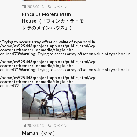
2023.09.13
スペイン
Finca La Morera Main
House（「フィンカ・ラ・モ
レラのメインハウス」）
: Trying to access array offset on value of type bool in
/home/xs525443/project-app.net/public_html/wp-
content/themes/lionmedia/single.php
on line
470
Warning
: Trying to access array offset on value of type bool in
/home/xs525443/project-app.net/public_html/wp-
content/themes/lionmedia/single.php
on line
471
Warning
: Trying to access array offset on value of type bool in
/home/xs525443/project-app.net/public_html/wp-
content/themes/lionmedia/single.php
on line
472
2023.09.13
スペイン
Maman（ママ）