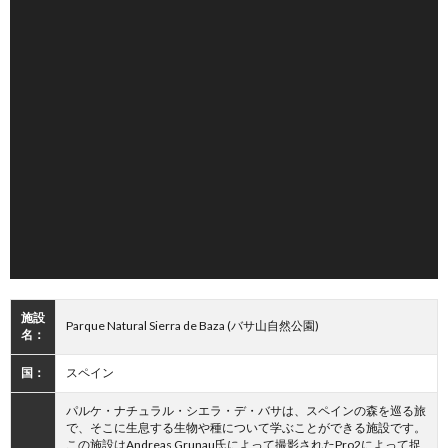
施設
Parque Natural Sierra de Baza (バサ山自然公園)
名：
国：
スペイン
パルケ・ナチュラル・シエラ・デ・バサは、スペインの森を巡る旅
で、そこに生息する生物や種について学ぶことができる施設です。
この施設はAndreas Grunau氏によって撮影されたPro2によって捉