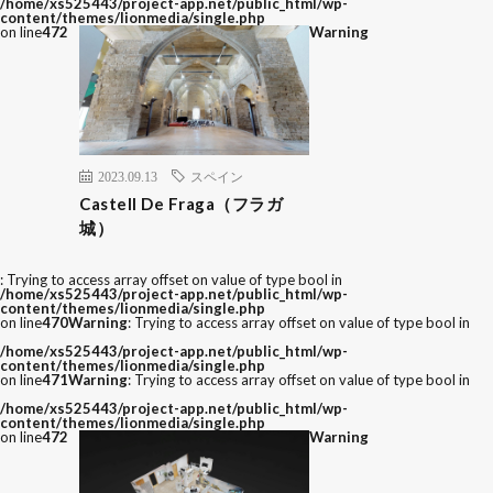
/home/xs525443/project-app.net/public_html/wp-
content/themes/lionmedia/single.php
on line
472
Warning
2023.09.13
スペイン
Castell De Fraga（フラガ
城）
: Trying to access array offset on value of type bool in
/home/xs525443/project-app.net/public_html/wp-
content/themes/lionmedia/single.php
on line
470
Warning
: Trying to access array offset on value of type bool in
/home/xs525443/project-app.net/public_html/wp-
content/themes/lionmedia/single.php
on line
471
Warning
: Trying to access array offset on value of type bool in
/home/xs525443/project-app.net/public_html/wp-
content/themes/lionmedia/single.php
on line
472
Warning