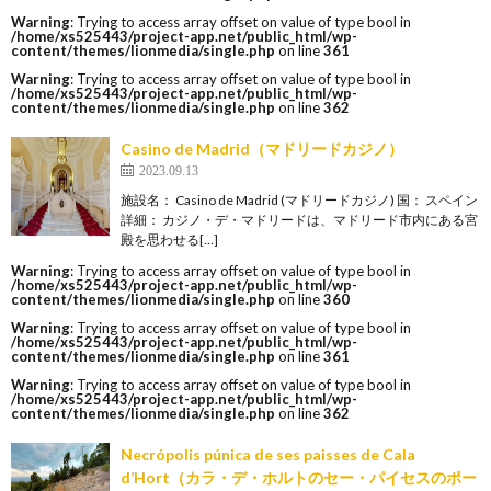
Warning
: Trying to access array offset on value of type bool in
/home/xs525443/project-app.net/public_html/wp-
content/themes/lionmedia/single.php
on line
361
Warning
: Trying to access array offset on value of type bool in
/home/xs525443/project-app.net/public_html/wp-
content/themes/lionmedia/single.php
on line
362
Casino de Madrid（マドリードカジノ）
2023.09.13
施設名： Casino de Madrid (マドリードカジノ) 国： スペイン
詳細： カジノ・デ・マドリードは、マドリード市内にある宮
殿を思わせる[…]
Warning
: Trying to access array offset on value of type bool in
/home/xs525443/project-app.net/public_html/wp-
content/themes/lionmedia/single.php
on line
360
Warning
: Trying to access array offset on value of type bool in
/home/xs525443/project-app.net/public_html/wp-
content/themes/lionmedia/single.php
on line
361
Warning
: Trying to access array offset on value of type bool in
/home/xs525443/project-app.net/public_html/wp-
content/themes/lionmedia/single.php
on line
362
Necrópolis púnica de ses paisses de Cala
d’Hort（カラ・デ・ホルトのセー・パイセスのポー