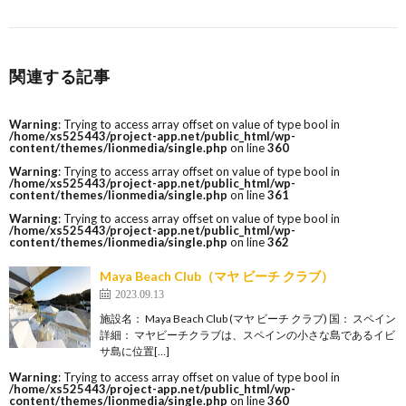
関連する記事
Warning
: Trying to access array offset on value of type bool in
/home/xs525443/project-app.net/public_html/wp-
content/themes/lionmedia/single.php
on line
360
Warning
: Trying to access array offset on value of type bool in
/home/xs525443/project-app.net/public_html/wp-
content/themes/lionmedia/single.php
on line
361
Warning
: Trying to access array offset on value of type bool in
/home/xs525443/project-app.net/public_html/wp-
content/themes/lionmedia/single.php
on line
362
Maya Beach Club（マヤ ビーチ クラブ）
2023.09.13
施設名： Maya Beach Club (マヤ ビーチ クラブ) 国： スペイン
詳細： マヤビーチクラブは、スペインの小さな島であるイビ
サ島に位置[…]
Warning
: Trying to access array offset on value of type bool in
/home/xs525443/project-app.net/public_html/wp-
content/themes/lionmedia/single.php
on line
360