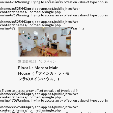
on line
470
Warning
: Trying to access array offset on value of type bool in
/home/xs525443/project-app.net/public_html/wp-
content/themes/lionmedia/single.php
on line
471
Warning
: Trying to access array offset on value of type bool in
/home/xs525443/project-app.net/public_html/wp-
content/themes/lionmedia/single.php
on line
472
Warning
2023.09.13
スペイン
Finca La Morera Main
House（「フィンカ・ラ・モ
レラのメインハウス」）
: Trying to access array offset on value of type bool in
/home/xs525443/project-app.net/public_html/wp-
content/themes/lionmedia/single.php
on line
470
Warning
: Trying to access array offset on value of type bool in
/home/xs525443/project-app.net/public_html/wp-
content/themes/lionmedia/single.php