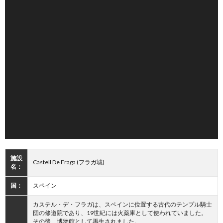
施設
Castell De Fraga (フラガ城)
名：
国：
スペイン
カステル・デ・フラガは、スペインに位置する古代のテンプル騎士
団の修道院であり、19世紀には火薬庫として使われていました。
その後、博物館として再生されました。