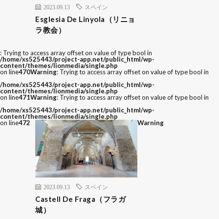
2023.09.13
スペイン
Esglesia De Linyola（リニョ
ラ教会）
: Trying to access array offset on value of type bool in
/home/xs525443/project-app.net/public_html/wp-
content/themes/lionmedia/single.php
on line
470
Warning
: Trying to access array offset on value of type bool in
/home/xs525443/project-app.net/public_html/wp-
content/themes/lionmedia/single.php
on line
471
Warning
: Trying to access array offset on value of type bool in
/home/xs525443/project-app.net/public_html/wp-
content/themes/lionmedia/single.php
on line
472
Warning
2023.09.13
スペイン
Castell De Fraga（フラガ
城）