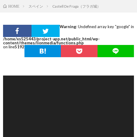
スペイン
Castell De Fraga（フラガ城）
HOME
Warning
: Undefined array key "google" in
/home/xs525443/project-app.net/public_html/wp-
content/themes/lionmedia/functions.php
on line
5192