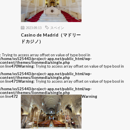
2023.09.13
スペイン
Casino de Madrid（マドリー
ドカジノ）
: Trying to access array offset on value of type bool in
/home/xs525443/project-app.net/public_html/wp-
content/themes/lionmedia/single.php
on line
470
Warning
: Trying to access array offset on value of type bool in
/home/xs525443/project-app.net/public_html/wp-
content/themes/lionmedia/single.php
on line
471
Warning
: Trying to access array offset on value of type bool in
/home/xs525443/project-app.net/public_html/wp-
content/themes/lionmedia/single.php
on line
472
Warning