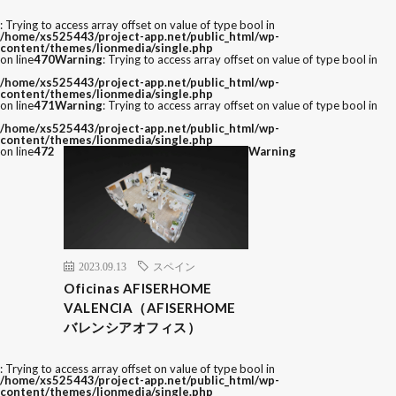
: Trying to access array offset on value of type bool in
/home/xs525443/project-app.net/public_html/wp-
content/themes/lionmedia/single.php
on line
470
Warning
: Trying to access array offset on value of type bool in
/home/xs525443/project-app.net/public_html/wp-
content/themes/lionmedia/single.php
on line
471
Warning
: Trying to access array offset on value of type bool in
/home/xs525443/project-app.net/public_html/wp-
content/themes/lionmedia/single.php
on line
472
Warning
2023.09.13
スペイン
Oficinas AFISERHOME
VALENCIA（AFISERHOME
バレンシアオフィス）
: Trying to access array offset on value of type bool in
/home/xs525443/project-app.net/public_html/wp-
content/themes/lionmedia/single.php