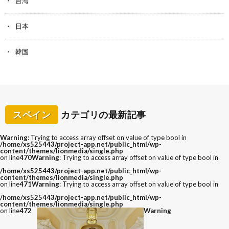
台湾
日本
韓国
スペイン
カテゴリの最新記事
Warning
: Trying to access array offset on value of type bool in
/home/xs525443/project-app.net/public_html/wp-
content/themes/lionmedia/single.php
on line
470
Warning
: Trying to access array offset on value of type bool in
/home/xs525443/project-app.net/public_html/wp-
content/themes/lionmedia/single.php
on line
471
Warning
: Trying to access array offset on value of type bool in
/home/xs525443/project-app.net/public_html/wp-
content/themes/lionmedia/single.php
on line
472
Warning