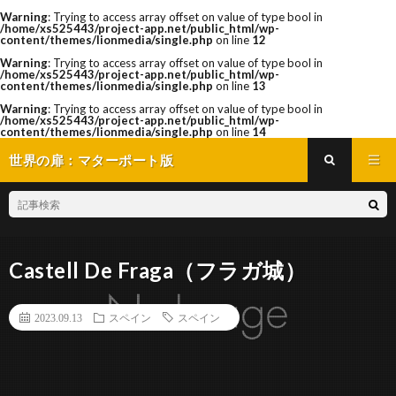
Warning
: Trying to access array offset on value of type bool in
/home/xs525443/project-app.net/public_html/wp-
content/themes/lionmedia/single.php
on line
12
Warning
: Trying to access array offset on value of type bool in
/home/xs525443/project-app.net/public_html/wp-
content/themes/lionmedia/single.php
on line
13
Warning
: Trying to access array offset on value of type bool in
/home/xs525443/project-app.net/public_html/wp-
content/themes/lionmedia/single.php
on line
14
世界の扉：マターポート版
Castell De Fraga（フラガ城）
2023.09.13
スペイン
スペイン