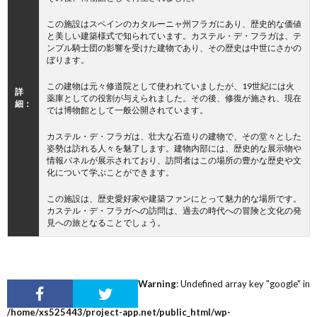
この施設はスペインのカタルーニャ州フラガにあり、歴史的な価値
と美しい建築様式で知られています。カステル・デ・フラガは、テ
ンプル騎士団の影響を受けた建物であり、その歴史は中世にさかの
ぼります。
この建物は元々修道院として使われていましたが、19世紀には火
詳
薬庫としての役割が与えられました。その後、修復が施され、現在
細：
では博物館として一般公開されています。
カステル・デ・フラガは、壮大な石造りの建物で、その堂々とした
姿勢は訪れる人々を魅了します。建物内部には、歴史的な展示物や
情報パネルが展示されており、訪問者はこの場所の豊かな歴史や文
化について学ぶことができます。
この施設は、歴史愛好家や建築ファンにとって魅力的な場所です。
カステル・デ・フラガへの訪問は、過去の時代への冒険と文化の発
見への旅となることでしょう。
Warning
: Undefined array key "google" in
/home/xs525443/project-app.net/public_html/wp-