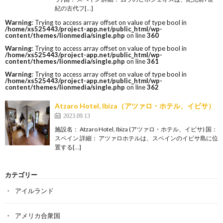
紀の古代フ[…]
Warning
: Trying to access array offset on value of type bool in
/home/xs525443/project-app.net/public_html/wp-
content/themes/lionmedia/single.php
on line
360
Warning
: Trying to access array offset on value of type bool in
/home/xs525443/project-app.net/public_html/wp-
content/themes/lionmedia/single.php
on line
361
Warning
: Trying to access array offset on value of type bool in
/home/xs525443/project-app.net/public_html/wp-
content/themes/lionmedia/single.php
on line
362
Atzaro Hotel, Ibiza（アツァロ・ホテル、イビサ）
2023.09.13
施設名： Atzaro Hotel, Ibiza (アツァロ・ホテル、イビサ) 国：
スペイン 詳細： アツァロホテルは、スペインのイビサ島に位
置する[…]
カテゴリー
アイルランド
アメリカ合衆国