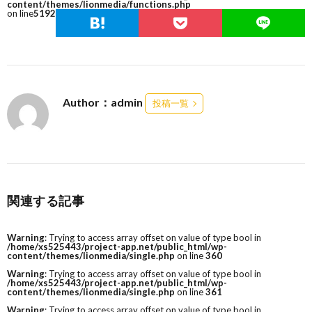
content/themes/lionmedia/functions.php
on line
5192
Author：admin
投稿一覧
関連する記事
Warning
: Trying to access array offset on value of type bool in
/home/xs525443/project-app.net/public_html/wp-
content/themes/lionmedia/single.php
on line
360
Warning
: Trying to access array offset on value of type bool in
/home/xs525443/project-app.net/public_html/wp-
content/themes/lionmedia/single.php
on line
361
Warning
: Trying to access array offset on value of type bool in