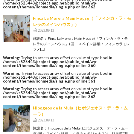
/home/xs525443/project-app.net/public_html/wp-
content/themes/lionmedia/single.php
on line
362
Finca La Morera Main House（「フィンカ・ラ・モ
レラのメインハウス」）
2023.09.13
施設名： Finca La Morera Main House (「フィンカ・ラ・モ
レラのメインハウス」) 国： スペイン 詳細： フィンカラモレ
ラメ[…]
Warning
: Trying to access array offset on value of type bool in
/home/xs525443/project-app.net/public_html/wp-
content/themes/lionmedia/single.php
on line
360
Warning
: Trying to access array offset on value of type bool in
/home/xs525443/project-app.net/public_html/wp-
content/themes/lionmedia/single.php
on line
361
Warning
: Trying to access array offset on value of type bool in
/home/xs525443/project-app.net/public_html/wp-
content/themes/lionmedia/single.php
on line
362
Hipogeos de la Mula（ヒポジェオス・デ・ラ・ム
ーラ）
2023.09.13
施設名： Hipogeos de la Mula (ヒポジェオス・デ・ラ・ムー
ラ) 国： スペイン 詳細： ムラのヒポジェオスは、紀元前7世