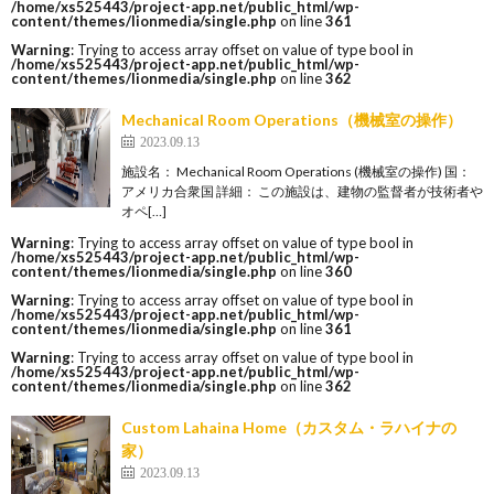
/home/xs525443/project-app.net/public_html/wp-
content/themes/lionmedia/single.php
on line
361
Warning
: Trying to access array offset on value of type bool in
/home/xs525443/project-app.net/public_html/wp-
content/themes/lionmedia/single.php
on line
362
Mechanical Room Operations（機械室の操作）
2023.09.13
施設名： Mechanical Room Operations (機械室の操作) 国：
アメリカ合衆国 詳細： この施設は、建物の監督者が技術者や
オペ[…]
Warning
: Trying to access array offset on value of type bool in
/home/xs525443/project-app.net/public_html/wp-
content/themes/lionmedia/single.php
on line
360
Warning
: Trying to access array offset on value of type bool in
/home/xs525443/project-app.net/public_html/wp-
content/themes/lionmedia/single.php
on line
361
Warning
: Trying to access array offset on value of type bool in
/home/xs525443/project-app.net/public_html/wp-
content/themes/lionmedia/single.php
on line
362
Custom Lahaina Home（カスタム・ラハイナの
家）
2023.09.13