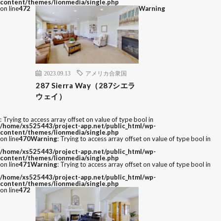
content/themes/lionmedia/single.php
on line
472
Warning
2023.09.13
アメリカ合衆国
287 Sierra Way（287シエラ
ウェイ）
: Trying to access array offset on value of type bool in
/home/xs525443/project-app.net/public_html/wp-
content/themes/lionmedia/single.php
on line
470
Warning
: Trying to access array offset on value of type bool in
/home/xs525443/project-app.net/public_html/wp-
content/themes/lionmedia/single.php
on line
471
Warning
: Trying to access array offset on value of type bool in
/home/xs525443/project-app.net/public_html/wp-
content/themes/lionmedia/single.php
on line
472