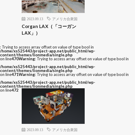
2023.09.13
アメリカ合衆国
Corgan LAX（「コーガン
LAX」）
: Trying to access array offset on value of type bool in
/home/xs525443/project-app.net/public_html/wp-
content/themes/lionmedia/single.php
on line
470
Warning
: Trying to access array offset on value of type bool in
/home/xs525443/project-app.net/public_html/wp-
content/themes/lionmedia/single.php
on line
471
Warning
: Trying to access array offset on value of type bool in
/home/xs525443/project-app.net/public_html/wp-
content/themes/lionmedia/single.php
on line
472
2023.09.13
アメリカ合衆国