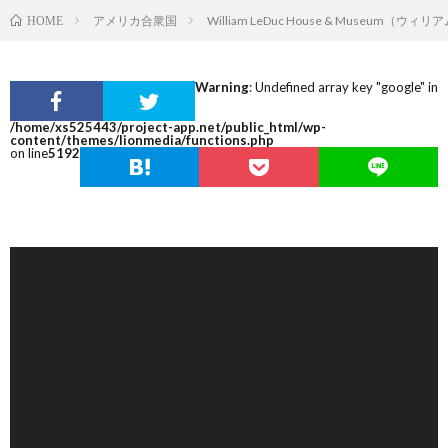
アメリカ合衆国
William LeDuc House & Museum
HOME
Warning
: Undefined array key "google" in
/home/xs525443/project-app.net/public_html/wp-
content/themes/lionmedia/functions.php
on line
5192