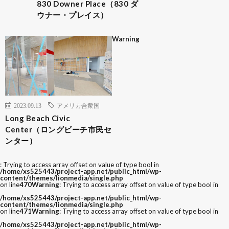
830 Downer Place（830 ダ
ウナー・プレイス）
Warning
2023.09.13
アメリカ合衆国
Long Beach Civic
Center（ロングビーチ市民セ
ンター）
: Trying to access array offset on value of type bool in
/home/xs525443/project-app.net/public_html/wp-
content/themes/lionmedia/single.php
on line
470
Warning
: Trying to access array offset on value of type bool in
/home/xs525443/project-app.net/public_html/wp-
content/themes/lionmedia/single.php
on line
471
Warning
: Trying to access array offset on value of type bool in
/home/xs525443/project-app.net/public_html/wp-