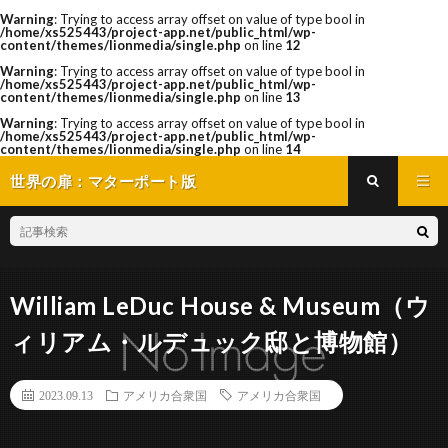
Warning
: Trying to access array offset on value of type bool in
/home/xs525443/project-app.net/public_html/wp-
content/themes/lionmedia/single.php
on line
12
Warning
: Trying to access array offset on value of type bool in
/home/xs525443/project-app.net/public_html/wp-
content/themes/lionmedia/single.php
on line
13
Warning
: Trying to access array offset on value of type bool in
/home/xs525443/project-app.net/public_html/wp-
content/themes/lionmedia/single.php
on line
14
世界の扉：マターポート版
William LeDuc House & Museum（ウ
ィリアム・ルデュック邸と博物館）
2023.09.13
アメリカ合衆国
アメリカ合衆国