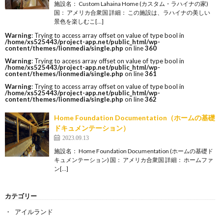
施設名： Custom Lahaina Home (カスタム・ラハイナの家)
国： アメリカ合衆国 詳細： この施設は、ラハイナの美しい
景色を楽しむこ[…]
Warning
: Trying to access array offset on value of type bool in
/home/xs525443/project-app.net/public_html/wp-
content/themes/lionmedia/single.php
on line
360
Warning
: Trying to access array offset on value of type bool in
/home/xs525443/project-app.net/public_html/wp-
content/themes/lionmedia/single.php
on line
361
Warning
: Trying to access array offset on value of type bool in
/home/xs525443/project-app.net/public_html/wp-
content/themes/lionmedia/single.php
on line
362
Home Foundation Documentation（ホームの基礎
ドキュメンテーション）
2023.09.13
施設名： Home Foundation Documentation (ホームの基礎ド
キュメンテーション) 国： アメリカ合衆国 詳細： ホームファ
ン[…]
カテゴリー
アイルランド