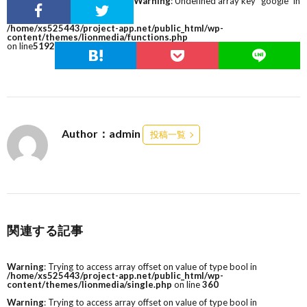
Warning
: Undefined array key "google" in
/home/xs525443/project-app.net/public_html/wp-
content/themes/lionmedia/functions.php
on line
5192
Author：admin
投稿一覧
関連する記事
Warning
: Trying to access array offset on value of type bool in
/home/xs525443/project-app.net/public_html/wp-
content/themes/lionmedia/single.php
on line
360
Warning
: Trying to access array offset on value of type bool in