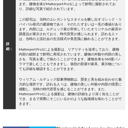
ます。建物全体がMatterport Pro1によって鮮明に撮影されてお
り、詳細な写真で紹介されています。
この邸宅は、当時のエレガントなスタイルを醸し出すゴシック・リ
バイバル様式の建築物であり、そのたたずまいは一見の価値があり
ます。内部には、ルデュック家が所有していたオリジナルの家具や
調度品が展示されており、時代背景が感じられます。訪れる人々
は、当時の上流社会の生活様式や美意識に触れることができます。
詳
細：
Matterport Pro1による撮影は、リアリティを追求しており、建物
内部の細部まで鮮明に再現されています。建物の外観や内部の美し
さを、写真を通して味わうことができます。建物全体を360度パノ
ラマで楽しむこともできますし、個別の部屋や家具、展示物につい
ても詳細を確認することができます。
ウィリアム・ルデュック邸兼博物館は、歴史と美を組み合わせた魅
力的な場所です。訪れる人々は、建物の美しい外観や内部の情景に
感動し、当時の時代背景を感じることができます。また、
Matterport Pro1による撮影は、建物の詳細をより深く知ることが
でき、まるで実際にそこにいるかのような臨場感を味わうことがで
きます。