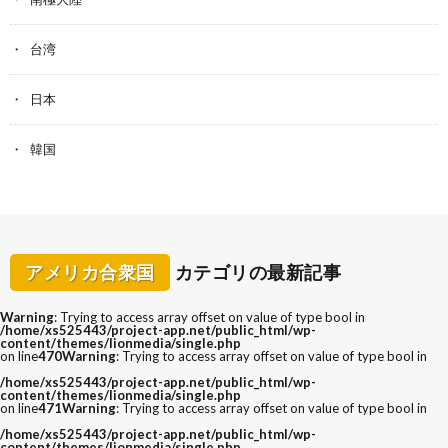
台湾
日本
韓国
アメリカ合衆国
カテゴリの最新記事
Warning
: Trying to access array offset on value of type bool in
/home/xs525443/project-app.net/public_html/wp-
content/themes/lionmedia/single.php
on line
470
Warning
: Trying to access array offset on value of type bool in
/home/xs525443/project-app.net/public_html/wp-
content/themes/lionmedia/single.php
on line
471
Warning
: Trying to access array offset on value of type bool in
/home/xs525443/project-app.net/public_html/wp-
content/themes/lionmedia/single.php