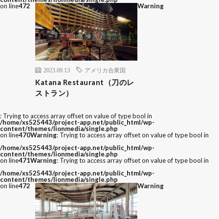
on line
472
Warning
2023.09.13
アメリカ合衆国
Katana Restaurant（刀のレ
ストラン）
: Trying to access array offset on value of type bool in
/home/xs525443/project-app.net/public_html/wp-
content/themes/lionmedia/single.php
on line
470
Warning
: Trying to access array offset on value of type bool in
/home/xs525443/project-app.net/public_html/wp-
content/themes/lionmedia/single.php
on line
471
Warning
: Trying to access array offset on value of type bool in
/home/xs525443/project-app.net/public_html/wp-
content/themes/lionmedia/single.php
on line
472
Warning