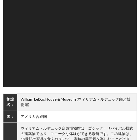
施設
William LeDuc House & Museum (ウィリアム・ルデュック邸と博
名：
物館)
国：
アメリカ合衆国
ウィリアム・ルデュック邸兼博物館は、ゴシック・リバイバル様式
の建築物であり、ユニークな体験ができる場所です。この建物は、
19世紀の家具で飾られていて、当時の雰囲気を楽しむことができ