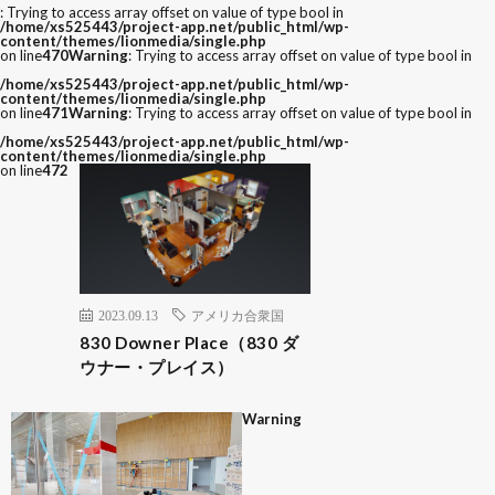
: Trying to access array offset on value of type bool in
/home/xs525443/project-app.net/public_html/wp-
content/themes/lionmedia/single.php
on line
470
Warning
: Trying to access array offset on value of type bool in
/home/xs525443/project-app.net/public_html/wp-
content/themes/lionmedia/single.php
on line
471
Warning
: Trying to access array offset on value of type bool in
/home/xs525443/project-app.net/public_html/wp-
content/themes/lionmedia/single.php
on line
472
2023.09.13
アメリカ合衆国
830 Downer Place（830 ダ
ウナー・プレイス）
Warning