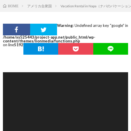
アメリカ合衆国
Vacation Rental in Napa（ナパのバケー
HOME
Warning
: Undefined array key "google" in
/home/xs525443/project-app.net/public_html/wp-
content/themes/lionmedia/functions.php
on line
5192