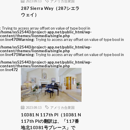
2023.09.13
アメリカ合衆国
287 Sierra Way（287シエラ
ウェイ）
: Trying to access array offset on value of type bool in
/home/xs525443/project-app.net/public_html/wp-
content/themes/lionmedia/single.php
on line
470
Warning
: Trying to access array offset on value of type bool in
/home/xs525443/project-app.net/public_html/wp-
content/themes/lionmedia/single.php
on line
471
Warning
: Trying to access array offset on value of type bool in
/home/xs525443/project-app.net/public_html/wp-
content/themes/lionmedia/single.php
on line
472
2023.09.13
アメリカ合衆国
10381 N 117th Pl（10381 N
117th Plの翻訳は、「117番
地北10381号プレース」で