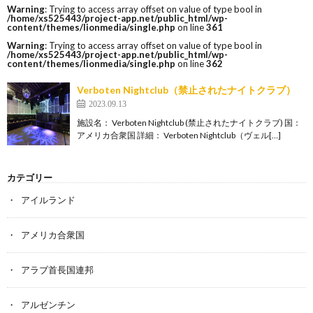
Warning
: Trying to access array offset on value of type bool in
/home/xs525443/project-app.net/public_html/wp-
content/themes/lionmedia/single.php
on line
361
Warning
: Trying to access array offset on value of type bool in
/home/xs525443/project-app.net/public_html/wp-
content/themes/lionmedia/single.php
on line
362
Verboten Nightclub（禁止されたナイトクラブ）
2023.09.13
施設名： Verboten Nightclub (禁止されたナイトクラブ) 国：
アメリカ合衆国 詳細： Verboten Nightclub（ヴェル[…]
カテゴリー
アイルランド
アメリカ合衆国
アラブ首長国連邦
アルゼンチン