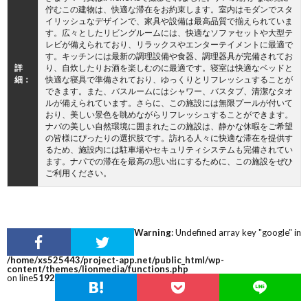
佇むこの建物は、快適な滞在をお約束します。室内はモダンでスタ
イリッシュなデザインで、家具や設備は最高品質で揃えられていま
す。広々としたリビングルームには、快適なソファセットや大型テ
レビが備えられており、リラックスやエンターテイメントに最適で
す。キッチンには最新の調理設備や食器、調理器具が完備されてお
詳
り、自炊したりお酒を楽しむのに最適です。寝室は快適なベッドと
細：
快適な寝具で準備されており、ゆっくりとリフレッシュすることが
できます。また、バスルームにはシャワー、バスタブ、清潔なタオ
ルが備えられています。さらに、この施設には無限プールが付いて
おり、美しい景色を眺めながらリフレッシュすることができます。
ナパの美しい自然環境に囲まれたこの施設は、静かな休暇をご希望
の皆様にぴったりの選択肢です。訪れる人々に快適な滞在を提供す
るため、施設内には駐車場やセキュリティシステムも完備されてい
ます。ナパでの滞在を最高の思い出にするために、この施設をぜひ
ご利用ください。
Warning
: Undefined array key "google" in
/home/xs525443/project-app.net/public_html/wp-
content/themes/lionmedia/functions.php
on line
5192