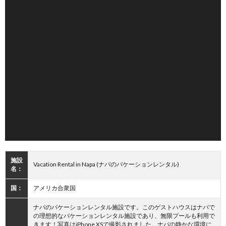
施設
Vacation Rental in Napa (ナパのバケーションレンタル)
名：
国：
アメリカ合衆国
ナパのバケーションレンタル施設です。このゲストハウスはナパで
の理想的なバケーションレンタル施設であり、無限プールも利用で
きます！写真はiPhone XSで撮影されました。ナパの静かな環境に