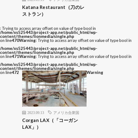
Katana Restaurant（刀のレ
ストラン）
: Trying to access array offset on value of type bool in
/home/xs525443/project-app.net/public_html/wp-
content/themes/lionmedia/single.php
on line
470
Warning
: Trying to access array offset on value of type bool in
/home/xs525443/project-app.net/public_html/wp-
content/themes/lionmedia/single.php
on line
471
Warning
: Trying to access array offset on value of type bool in
/home/xs525443/project-app.net/public_html/wp-
content/themes/lionmedia/single.php
on line
472
Warning
2023.09.13
アメリカ合衆国
Corgan LAX（「コーガン
LAX」）