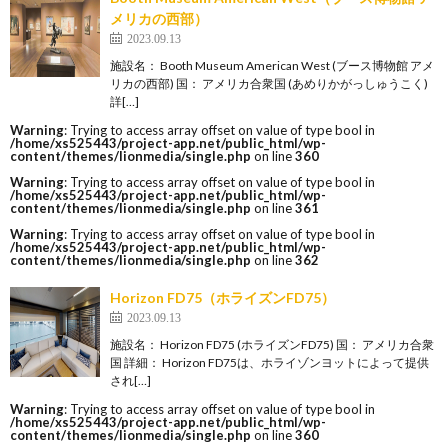
メリカの西部）
2023.09.13
施設名： Booth Museum American West (ブース博物館 アメ
リカの西部) 国： アメリカ合衆国 (あめりかがっしゅうこく)
詳[…]
Warning
: Trying to access array offset on value of type bool in
/home/xs525443/project-app.net/public_html/wp-
content/themes/lionmedia/single.php
on line
360
Warning
: Trying to access array offset on value of type bool in
/home/xs525443/project-app.net/public_html/wp-
content/themes/lionmedia/single.php
on line
361
Warning
: Trying to access array offset on value of type bool in
/home/xs525443/project-app.net/public_html/wp-
content/themes/lionmedia/single.php
on line
362
Horizon FD75（ホライズンFD75）
2023.09.13
施設名： Horizon FD75 (ホライズンFD75) 国： アメリカ合衆
国 詳細： Horizon FD75は、ホライゾンヨットによって提供
され[…]
Warning
: Trying to access array offset on value of type bool in
/home/xs525443/project-app.net/public_html/wp-
content/themes/lionmedia/single.php
on line
360