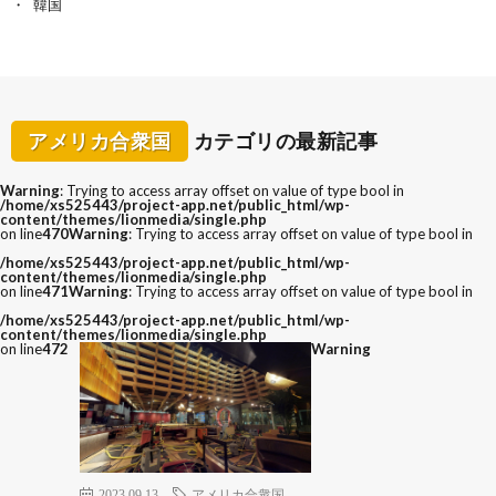
韓国
アメリカ合衆国
カテゴリの最新記事
Warning
: Trying to access array offset on value of type bool in
/home/xs525443/project-app.net/public_html/wp-
content/themes/lionmedia/single.php
on line
470
Warning
: Trying to access array offset on value of type bool in
/home/xs525443/project-app.net/public_html/wp-
content/themes/lionmedia/single.php
on line
471
Warning
: Trying to access array offset on value of type bool in
/home/xs525443/project-app.net/public_html/wp-
content/themes/lionmedia/single.php
on line
472
Warning
2023.09.13
アメリカ合衆国