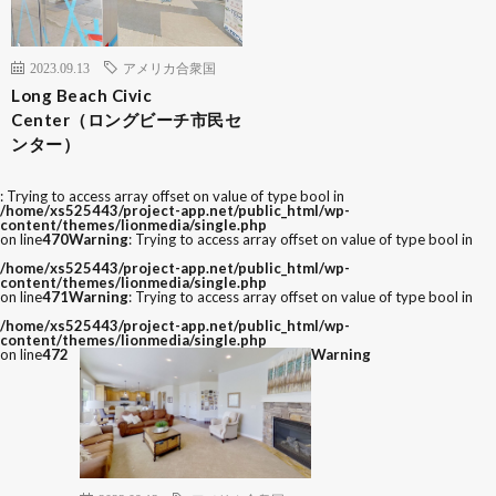
2023.09.13
アメリカ合衆国
Long Beach Civic
Center（ロングビーチ市民セ
ンター）
: Trying to access array offset on value of type bool in
/home/xs525443/project-app.net/public_html/wp-
content/themes/lionmedia/single.php
on line
470
Warning
: Trying to access array offset on value of type bool in
/home/xs525443/project-app.net/public_html/wp-
content/themes/lionmedia/single.php
on line
471
Warning
: Trying to access array offset on value of type bool in
/home/xs525443/project-app.net/public_html/wp-
content/themes/lionmedia/single.php
on line
472
Warning