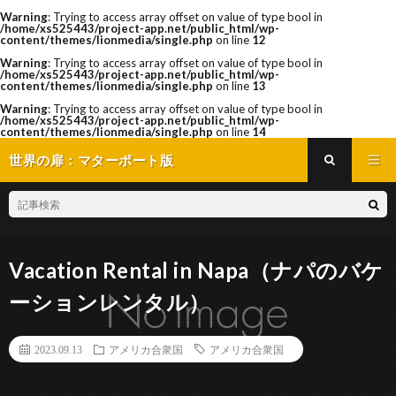
Warning
: Trying to access array offset on value of type bool in
/home/xs525443/project-app.net/public_html/wp-
content/themes/lionmedia/single.php
on line
12
Warning
: Trying to access array offset on value of type bool in
/home/xs525443/project-app.net/public_html/wp-
content/themes/lionmedia/single.php
on line
13
Warning
: Trying to access array offset on value of type bool in
/home/xs525443/project-app.net/public_html/wp-
content/themes/lionmedia/single.php
on line
14
世界の扉：マターポート版
Vacation Rental in Napa（ナパのバケ
ーションレンタル）
2023.09.13
アメリカ合衆国
アメリカ合衆国