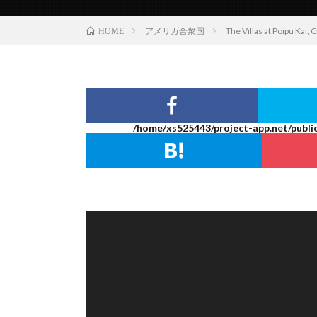
アメリカ合衆国
The Villas at Po
HOME
/home/xs525443/project-app.net/publi