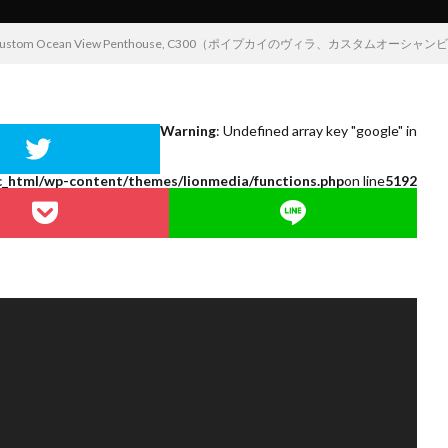
ipu Kai, Custom Ocean View Penthouse, C300（ポイプカイのヴィラ、カスタム
Warning
: Undefined array key "google" in
c_html/wp-content/themes/lionmedia/functions.php
on line
5192