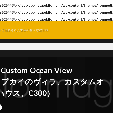
s525443/project-app.net/public_html/wp-content/themes/lionmedia
s525443/project-app.net/public_html/wp-content/themes/lionmedia
s525443/project-app.net/public_html/wp-content/themes/lionmedia
トで撮影された世界の様々な建築物
i, Custom Ocean View
00（ポイプカイのヴィラ、カスタムオ
ウス、C300）