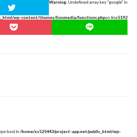
Warning
: Undefined array key "google" in
c_html/wp-content/themes/lionmedia/functions.php
on line
5192
ype bool in
/home/xs525443/project-app.net/public_html/wp-