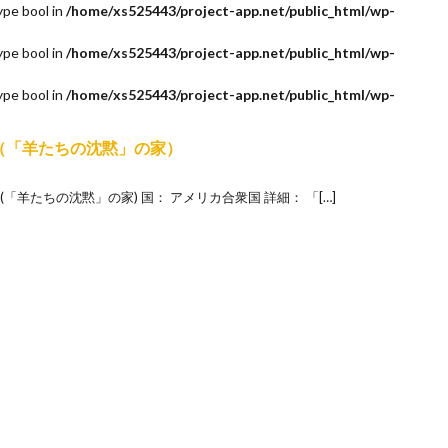
ype bool in
/home/xs525443/project-app.net/public_html/wp-
ype bool in
/home/xs525443/project-app.net/public_html/wp-
ype bool in
/home/xs525443/project-app.net/public_html/wp-
 House（「羊たちの沈黙」の家）
” House (「羊たちの沈黙」の家) 国： アメリカ合衆国 詳細： 「[…]