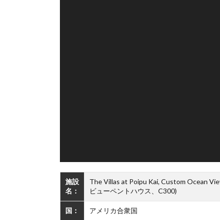
施設
The Villas at Poipu Kai, Custom
名：
ビューペントハウス、C300)
国：
アメリカ合衆国