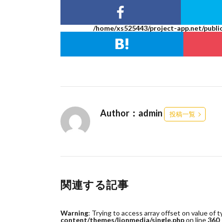
/home/xs525443/project-app.net/publi
Author：admin
投稿一覧
関連する記事
Warning
: Trying to access array offset on value of t
content/themes/lionmedia/single.php
on line
360