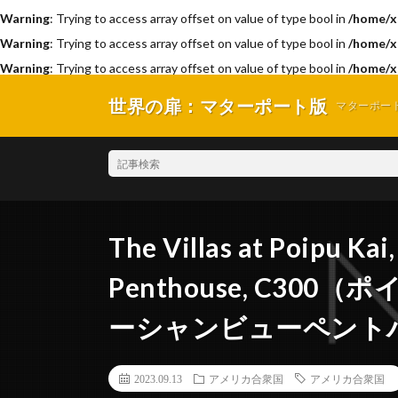
Warning
: Trying to access array offset on value of type bool in
/home/x
Warning
: Trying to access array offset on value of type bool in
/home/x
Warning
: Trying to access array offset on value of type bool in
/home/x
世界の扉：マターポート版
マターポー
The Villas at Poipu Ka
Penthouse, C3
ーシャンビューペントハ
2023.09.13
アメリカ合衆国
アメリカ合衆国