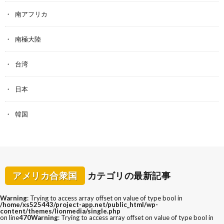
南アフリカ
南極大陸
台湾
日本
韓国
アメリカ合衆国
カテゴリの最新記事
Warning
: Trying to access array offset on value of type bool in
/home/xs525443/project-app.net/public_html/wp-
content/themes/lionmedia/single.php
on line
470
Warning
: Trying to access array offset on value of type bool in