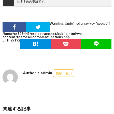
おすすめの場所です。
Warning
: Undefined array key "google" in
/home/xs525443/project-app.net/public_html/wp-
content/themes/lionmedia/functions.php
on line
5192
Author：admin
投稿一覧
関連する記事