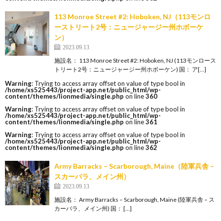
113 Monroe Street #2: Hoboken, NJ（113モンロ
ーストリート2号：ニュージャージー州ホボーケ
ン）
2023.09.13
施設名： 113 Monroe Street #2: Hoboken, NJ (113モンロース
トリート2号：ニュージャージー州ホボーケン) 国： ア[…]
Warning
: Trying to access array offset on value of type bool in
/home/xs525443/project-app.net/public_html/wp-
content/themes/lionmedia/single.php
on line
360
Warning
: Trying to access array offset on value of type bool in
/home/xs525443/project-app.net/public_html/wp-
content/themes/lionmedia/single.php
on line
361
Warning
: Trying to access array offset on value of type bool in
/home/xs525443/project-app.net/public_html/wp-
content/themes/lionmedia/single.php
on line
362
Army Barracks – Scarborough, Maine（陸軍兵舎 –
スカーバラ、メイン州）
2023.09.13
施設名： Army Barracks – Scarborough, Maine (陸軍兵舎 – ス
カーバラ、メイン州) 国： […]