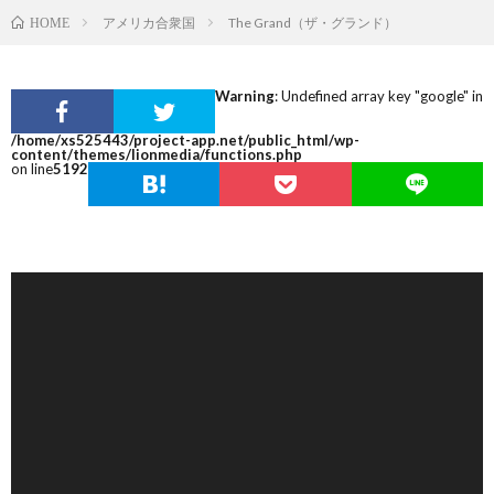
アメリカ合衆国
The Grand（ザ・グランド）
HOME
Warning
: Undefined array key "google" in
/home/xs525443/project-app.net/public_html/wp-
content/themes/lionmedia/functions.php
on line
5192