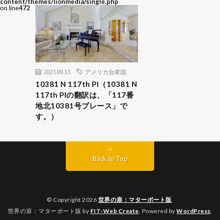
content/themes/lionmedia/single.php
on line
472
2023.09.13
アメリカ合衆国
10381 N 117th Pl（10381 N
117th Plの翻訳は、「117番
地北10381号プレース」で
す。）
Back to Top
© Copyright 2026
世界の扉：マターポート版
.
世界の扉：マターポート版 by
FIT-Web Create
. Powered by
WordPress
.