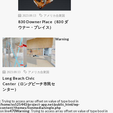
2023.09.13
アメリカ合衆国
830 Downer Place（830 ダ
ウナー・プレイス）
Warning
2023.09.13
アメリカ合衆国
Long Beach Civic
Center（ロングビーチ市民セ
ンター）
: Trying to access array offset on value of type bool in
/home/xs525443/project-app.net/public_html/wp-
content/themes/lionmedia/single.php
on line
470
Warning
: Trying to access array offset on value of type bool in