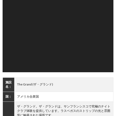
施設
The Grand (ザ・グランド)
名：
国：
アメリカ合衆国
ザ・グランド。ザ・グランドは、サンフランシスコで究極のナイト
クラブ体験を提供しています。ラスベガスのストリップの光と雰囲
気に触発された場所です。