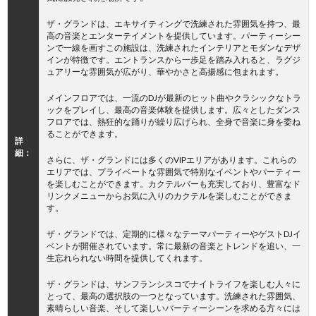
ザ・グランドは、エキサイティングで洗練された雰囲気を持つ、最
高の音楽とエンターテイメントを提供しています。パーティーシー
ンで一線を画すこの施設は、洗練されたインテリアとモダンなデザ
インが特徴です。エントランスから一歩足を踏み入れると、ラグジ
ュアリーな雰囲気が広がり、華やかさと高揚感に包まれます。
メインフロアでは、一流のDJが最新のヒット曲やクラシックなトラ
ックをプレイし、最高の音楽体験を提供します。広々としたダンス
フロアでは、熱狂的な踊りが繰り広げられ、全身で音楽に身を委ね
ることができます。
詳
細：
さらに、ザ・グランドには多くのVIPエリアがあります。これらの
エリアでは、プライベートな雰囲気で特別なイベントやパーティー
を楽しむことができます。カクテルバーも充実しており、豊富なド
リンクメニューからお気に入りのカクテルを楽しむことができま
す。
ザ・グランドでは、定期的に様々なテーマパーティーやゲストDJイ
ベントが開催されています。常に最新の音楽とトレンドを追い、一
生忘れられない時間を提供してくれます。
ザ・グランドは、サンフランシスコでナイトライフを楽しむ人々に
とって、最高の選択肢の一つとなっています。洗練された雰囲気、
素晴らしい音楽、そして楽しいパーティーシーンを求める方々には