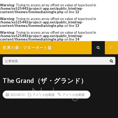
Warning
: Trying to access array offset on value of type bool in
/home/xs525443/project-app.net/public_html/wp-
content/themes/lionmedia/single.php
on line
12
Warning
: Trying to access array offset on value of type bool in
/home/xs525443/project-app.net/public_html/wp-
content/themes/lionmedia/single.php
on line
13
Warning
: Trying to access array offset on value of type bool in
/home/xs525443/project-app.net/public_html/wp-
content/themes/lionmedia/single.php
on line
14
世界の扉：マターポート版
The Grand（ザ・グランド）
2023.09.13
アメリカ合衆国
アメリカ合衆国