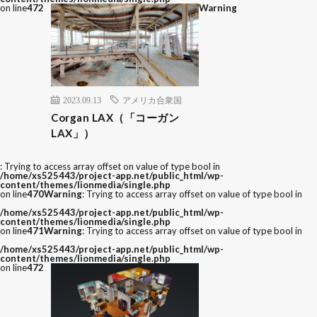
on line
472
Warning
2023.09.13
アメリカ合衆国
Corgan LAX（「コーガン
LAX」）
: Trying to access array offset on value of type bool in
/home/xs525443/project-app.net/public_html/wp-
content/themes/lionmedia/single.php
on line
470
Warning
: Trying to access array offset on value of type bool in
/home/xs525443/project-app.net/public_html/wp-
content/themes/lionmedia/single.php
on line
471
Warning
: Trying to access array offset on value of type bool in
/home/xs525443/project-app.net/public_html/wp-
content/themes/lionmedia/single.php
on line
472