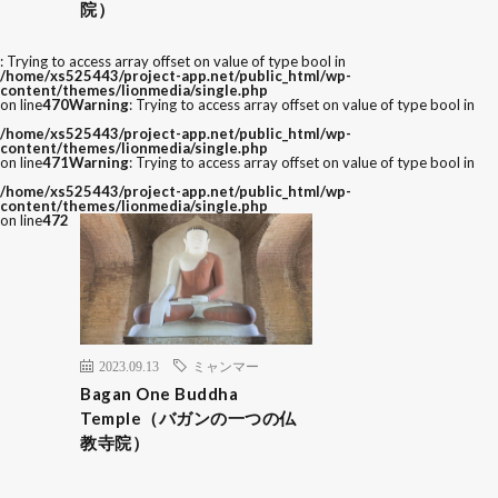
院）
: Trying to access array offset on value of type bool in
/home/xs525443/project-app.net/public_html/wp-
content/themes/lionmedia/single.php
on line
470
Warning
: Trying to access array offset on value of type bool in
/home/xs525443/project-app.net/public_html/wp-
content/themes/lionmedia/single.php
on line
471
Warning
: Trying to access array offset on value of type bool in
/home/xs525443/project-app.net/public_html/wp-
content/themes/lionmedia/single.php
on line
472
2023.09.13
ミャンマー
Bagan One Buddha
Temple（バガンの一つの仏
教寺院）