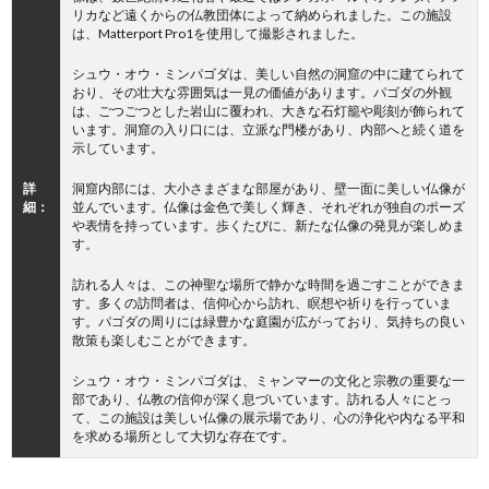
リカなど遠くからの仏教団体によって納められました。この施設
は、Matterport Pro1を使用して撮影されました。
シュウ・オウ・ミンパゴダは、美しい自然の洞窟の中に建てられて
おり、その壮大な雰囲気は一見の価値があります。パゴダの外観
は、ごつごつとした岩山に覆われ、大きな石灯籠や彫刻が飾られて
います。洞窟の入り口には、立派な門楼があり、内部へと続く道を
示しています。
詳
洞窟内部には、大小さまざまな部屋があり、壁一面に美しい仏像が
細：
並んでいます。仏像は金色で美しく輝き、それぞれが独自のポーズ
や表情を持っています。歩くたびに、新たな仏像の発見が楽しめま
す。
訪れる人々は、この神聖な場所で静かな時間を過ごすことができま
す。多くの訪問者は、信仰心から訪れ、瞑想や祈りを行っていま
す。パゴダの周りには緑豊かな庭園が広がっており、気持ちの良い
散策も楽しむことができます。
シュウ・オウ・ミンパゴダは、ミャンマーの文化と宗教の重要な一
部であり、仏教の信仰が深く息づいています。訪れる人々にとっ
て、この施設は美しい仏像の展示場であり、心の浄化や内なる平和
を求める場所として大切な存在です。