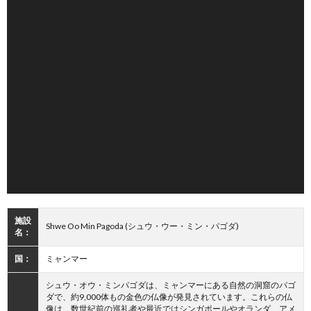
施設
Shwe Oo Min Pagoda (シュウ・ウー・ミン・パゴダ)
名：
国：
ミャンマー
シュウ・オウ・ミンパゴダは、ミャンマーにある自然の洞窟のパゴ
ダで、約9,000体もの金色の仏像が発見されています。これらの仏
像は、数世紀前の巡礼者や最近ではシンガポールやオランダ、アメ