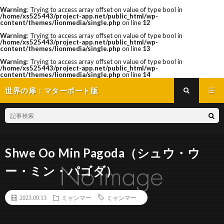
Warning
: Trying to access array offset on value of type bool in
/home/xs525443/project-app.net/public_html/wp-
content/themes/lionmedia/single.php
on line
12
Warning
: Trying to access array offset on value of type bool in
/home/xs525443/project-app.net/public_html/wp-
content/themes/lionmedia/single.php
on line
13
Warning
: Trying to access array offset on value of type bool in
/home/xs525443/project-app.net/public_html/wp-
content/themes/lionmedia/single.php
on line
14
世界の扉：マターポート版
Shwe Oo Min Pagoda（シュウ・ウ
ー・ミン・パゴダ）
2023.09.13
ミャンマー
ミャンマー