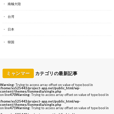
南極大陸
台湾
日本
韓国
ミャンマー
カテゴリの最新記事
Warning
: Trying to access array offset on value of type bool in
/home/xs525443/project-app.net/public_html/wp-
content/themes/lionmedia/single.php
on line
470
Warning
: Trying to access array offset on value of type bool in
/home/xs525443/project-app.net/public_html/wp-
content/themes/lionmedia/single.php
on line
471
Warning
: Trying to access array offset on value of type bool in