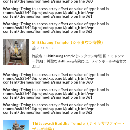
content/themes/lionmedia/single.php
on line
360
Warning
: Trying to access array offset on value of type bool in
/home/xs525443/project-app.net/public_html/wp-
content/themes/lionmedia/single.php
on line
361
Warning
: Trying to access array offset on value of type bool in
/home/xs525443/project-app.net/public_html/wp-
content/themes/lionmedia/single.php
on line
362
Shitthaung Temple（シッタウン寺院）
2023.09.13
施設名： Shitthaung Temple (シッタウン寺院) 国： ミャンマ
ー 詳細： 神聖なShitthaung寺院には、メインホールや迷宮の
よ[…]
Warning
: Trying to access array offset on value of type bool in
/home/xs525443/project-app.net/public_html/wp-
content/themes/lionmedia/single.php
on line
360
Warning
: Trying to access array offset on value of type bool in
/home/xs525443/project-app.net/public_html/wp-
content/themes/lionmedia/single.php
on line
361
Warning
: Trying to access array offset on value of type bool in
/home/xs525443/project-app.net/public_html/wp-
content/themes/lionmedia/single.php
on line
362
Thitsawadi Buddha Temple（ティッサワティー・
ブッダ寺院）