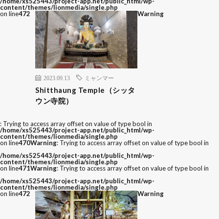
/home/xs525443/project-app.net/public_html/wp-
content/themes/lionmedia/single.php
on line
472
Warning
2023.09.13
ミャンマー
Shitthaung Temple（シッタ
ウン寺院）
: Trying to access array offset on value of type bool in
/home/xs525443/project-app.net/public_html/wp-
content/themes/lionmedia/single.php
on line
470
Warning
: Trying to access array offset on value of type bool in
/home/xs525443/project-app.net/public_html/wp-
content/themes/lionmedia/single.php
on line
471
Warning
: Trying to access array offset on value of type bool in
/home/xs525443/project-app.net/public_html/wp-
content/themes/lionmedia/single.php
on line
472
Warning