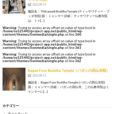
2023.09.13
施設名： Thitsawadi Buddha Temple (ティッサワティー・ブ
ッダ寺院) 国： ミャンマー 詳細： ティサワディー仏教寺院
は、ミャ[…]
Warning
: Trying to access array offset on value of type bool in
/home/xs525443/project-app.net/public_html/wp-
content/themes/lionmedia/single.php
on line
360
Warning
: Trying to access array offset on value of type bool in
/home/xs525443/project-app.net/public_html/wp-
content/themes/lionmedia/single.php
on line
361
Warning
: Trying to access array offset on value of type bool in
/home/xs525443/project-app.net/public_html/wp-
content/themes/lionmedia/single.php
on line
362
Bagan Four Buddha Temple（バガンの四仏寺院）
2023.09.13
施設名： Bagan Four Buddha Temple (バガンの四仏寺院)
国： ミャンマー 詳細： バガンの四仏寺。この仏教寺院はミ
ャンマーに[…]
カテゴリー
アイルランド