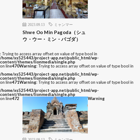
2023.09.13
ミャンマー
Shwe Oo Min Pagoda（シュ
ウ・ウー・ミン・パゴダ）
: Trying to access array offset on value of type bool in
/home/xs525443/project-app.net/public_html/wp-
content/themes/lionmedia/single.php
on line
470
Warning
: Trying to access array offset on value of type bool in
/home/xs525443/project-app.net/public_html/wp-
content/themes/lionmedia/single.php
on line
471
Warning
: Trying to access array offset on value of type bool in
/home/xs525443/project-app.net/public_html/wp-
content/themes/lionmedia/single.php
on line
472
Warning
2023.09.13
ミャンマー