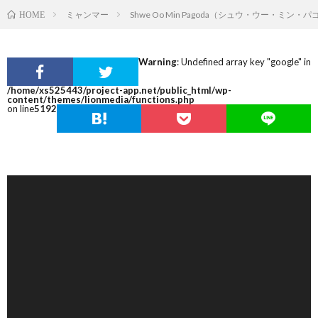
ミャンマー
Shwe Oo Min Pagoda（シュウ・ウー・ミン・
HOME
Warning
: Undefined array key "google" in
/home/xs525443/project-app.net/public_html/wp-
content/themes/lionmedia/functions.php
on line
5192