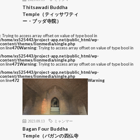
Thitsawadi Buddha
Temple（ティッサワティ
ー・ブッダ寺院）
: Trying to access array offset on value of type bool in
/home/xs525443/project-app.net/public_html/wp-
content/themes/lionmedia/single.php
on line
470
Warning
: Trying to access array offset on value of type bool in
/home/xs525443/project-app.net/public_html/wp-
content/themes/lionmedia/single.php
on line
471
Warning
: Trying to access array offset on value of type bool in
/home/xs525443/project-app.net/public_html/wp-
content/themes/lionmedia/single.php
on line
472
Warning
2023.09.13
ミャンマー
Bagan Four Buddha
Temple（バガンの四仏寺