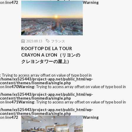
on line
472
Warning
2023.09.13
フランス
ROOFTOP DE LA TOUR
CRAYON A LYON（リヨンの
クレヨンタワーの屋上）
: Trying to access array offset on value of type bool in
/home/xs525443/project-app.net/public_html/wp-
content/themes/lionmedia/single.php
on line
470
Warning
: Trying to access array offset on value of type bool in
/home/xs525443/project-app.net/public_html/wp-
content/themes/lionmedia/single.php
on line
471
Warning
: Trying to access array offset on value of type bool in
/home/xs525443/project-app.net/public_html/wp-
content/themes/lionmedia/single.php
on line
472
Warning