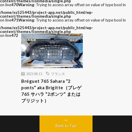
content/themes/lionmedia/single.php
on line
470
Warning
: Trying to access array offset on value of type bool in
/home/xs525443/project-app.net/public_html/wp-
content/themes/lionmedia/single.php
on line
471
Warning
: Trying to access array offset on value of type bool in
/home/xs525443/project-app.net/public_html/wp-
content/themes/lionmedia/single.php
on line
472
2023.09.13
フランス
Bréguet 765 Sahara “2
ponts” aka Brigitte（ブレゲ
765 サハラ “2ポンツ” または
ブリジット）
Back to Top