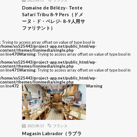
Domaine de Bélézy- Tente
Safari Tribu 8-9 Pers（ドメ
ーヌ・ド・ベレジ- 8-9人用サ
ファリテント）
: Trying to access array offset on value of type bool in
/home/xs525443/project-app.net/public_html/wp-
content/themes/lionmedia/single.php
on line
470
Warning
: Trying to access array offset on value of type bool in
/home/xs525443/project-app.net/public_html/wp-
content/themes/lionmedia/single.php
on line
471
Warning
: Trying to access array offset on value of type bool in
/home/xs525443/project-app.net/public_html/wp-
content/themes/lionmedia/single.php
on line
472
Warning
2023.09.13
フランス
Magasin Labrador（ラブラ