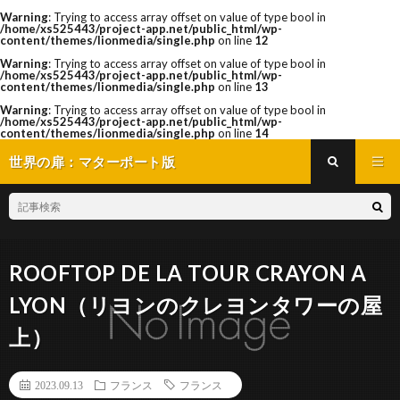
Warning
: Trying to access array offset on value of type bool in
/home/xs525443/project-app.net/public_html/wp-
content/themes/lionmedia/single.php
on line
12
Warning
: Trying to access array offset on value of type bool in
/home/xs525443/project-app.net/public_html/wp-
content/themes/lionmedia/single.php
on line
13
Warning
: Trying to access array offset on value of type bool in
/home/xs525443/project-app.net/public_html/wp-
content/themes/lionmedia/single.php
on line
14
世界の扉：マターポート版
ROOFTOP DE LA TOUR CRAYON A
LYON（リヨンのクレヨンタワーの屋
上）
2023.09.13
フランス
フランス