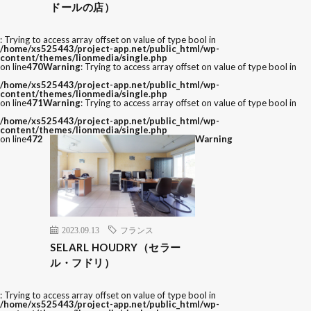
ドールの店）
: Trying to access array offset on value of type bool in
/home/xs525443/project-app.net/public_html/wp-
content/themes/lionmedia/single.php
on line
470
Warning
: Trying to access array offset on value of type bool in
/home/xs525443/project-app.net/public_html/wp-
content/themes/lionmedia/single.php
on line
471
Warning
: Trying to access array offset on value of type bool in
/home/xs525443/project-app.net/public_html/wp-
content/themes/lionmedia/single.php
on line
472
Warning
2023.09.13
フランス
SELARL HOUDRY（セラー
ル・フドリ）
: Trying to access array offset on value of type bool in
/home/xs525443/project-app.net/public_html/wp-