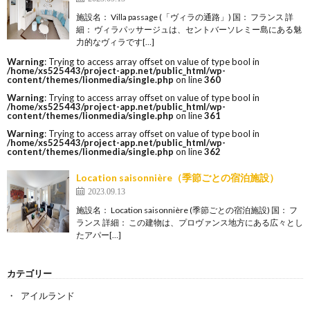
施設名： Villa passage (「ヴィラの通路」) 国： フランス 詳
細： ヴィラパッサージュは、セントバーソレミー島にある魅
力的なヴィラです[…]
Warning
: Trying to access array offset on value of type bool in
/home/xs525443/project-app.net/public_html/wp-
content/themes/lionmedia/single.php
on line
360
Warning
: Trying to access array offset on value of type bool in
/home/xs525443/project-app.net/public_html/wp-
content/themes/lionmedia/single.php
on line
361
Warning
: Trying to access array offset on value of type bool in
/home/xs525443/project-app.net/public_html/wp-
content/themes/lionmedia/single.php
on line
362
Location saisonnière（季節ごとの宿泊施設）
2023.09.13
施設名： Location saisonnière (季節ごとの宿泊施設) 国： フ
ランス 詳細： この建物は、プロヴァンス地方にある広々とし
たアパー[…]
カテゴリー
アイルランド