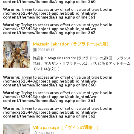
content/themes/lionmedia/single.php
on line
360
Warning
: Trying to access array offset on value of type bool in
/home/xs525443/project-app.net/public_html/wp-
content/themes/lionmedia/single.php
on line
361
Warning
: Trying to access array offset on value of type bool in
/home/xs525443/project-app.net/public_html/wp-
content/themes/lionmedia/single.php
on line
362
Magasin Labrador（ラブラドールの店）
2023.09.13
施設名： Magasin Labrador (ラブラドールの店) 国： フランス
詳細： マガザン・ラブラドールは、パリにあるアットホーム
でレトロな文[…]
Warning
: Trying to access array offset on value of type bool in
/home/xs525443/project-app.net/public_html/wp-
content/themes/lionmedia/single.php
on line
360
Warning
: Trying to access array offset on value of type bool in
/home/xs525443/project-app.net/public_html/wp-
content/themes/lionmedia/single.php
on line
361
Warning
: Trying to access array offset on value of type bool in
/home/xs525443/project-app.net/public_html/wp-
content/themes/lionmedia/single.php
on line
362
Villa passage（「ヴィラの通路」）
2023.09.13