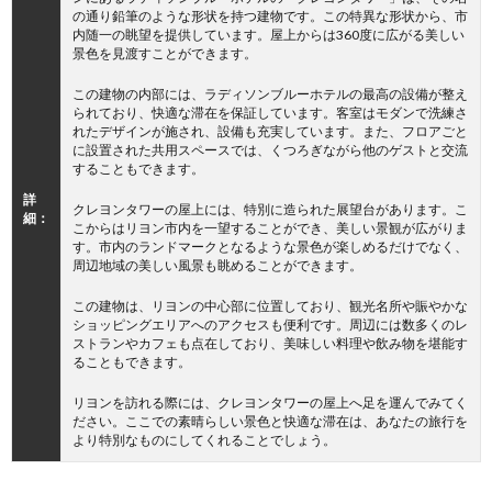
の通り鉛筆のような形状を持つ建物です。この特異な形状から、市
内随一の眺望を提供しています。屋上からは360度に広がる美しい
景色を見渡すことができます。
この建物の内部には、ラディソンブルーホテルの最高の設備が整え
られており、快適な滞在を保証しています。客室はモダンで洗練さ
れたデザインが施され、設備も充実しています。また、フロアごと
に設置された共用スペースでは、くつろぎながら他のゲストと交流
することもできます。
詳
クレヨンタワーの屋上には、特別に造られた展望台があります。こ
細：
こからはリヨン市内を一望することができ、美しい景観が広がりま
す。市内のランドマークとなるような景色が楽しめるだけでなく、
周辺地域の美しい風景も眺めることができます。
この建物は、リヨンの中心部に位置しており、観光名所や賑やかな
ショッピングエリアへのアクセスも便利です。周辺には数多くのレ
ストランやカフェも点在しており、美味しい料理や飲み物を堪能す
ることもできます。
リヨンを訪れる際には、クレヨンタワーの屋上へ足を運んでみてく
ださい。ここでの素晴らしい景色と快適な滞在は、あなたの旅行を
より特別なものにしてくれることでしょう。