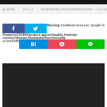
フランス
ROOFTOP DE LA TOUR CRAYON A LYON
HOME
Warning
: Undefined array key "google" in
/home/xs525443/project-app.net/public_html/wp-
content/themes/lionmedia/functions.php
on line
5192