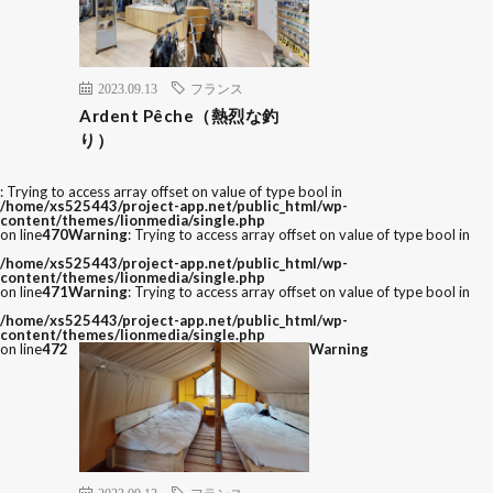
2023.09.13
フランス
Ardent Pêche（熱烈な釣
り）
: Trying to access array offset on value of type bool in
/home/xs525443/project-app.net/public_html/wp-
content/themes/lionmedia/single.php
on line
470
Warning
: Trying to access array offset on value of type bool in
/home/xs525443/project-app.net/public_html/wp-
content/themes/lionmedia/single.php
on line
471
Warning
: Trying to access array offset on value of type bool in
/home/xs525443/project-app.net/public_html/wp-
content/themes/lionmedia/single.php
on line
472
Warning
2023.09.13
フランス