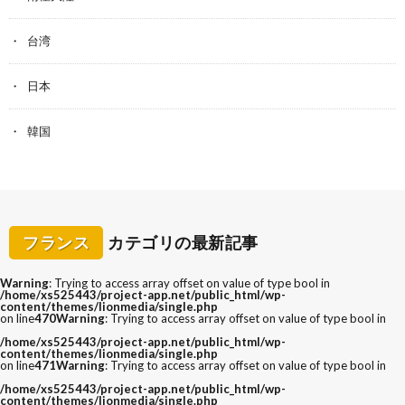
台湾
日本
韓国
フランス
カテゴリの最新記事
Warning
: Trying to access array offset on value of type bool in
/home/xs525443/project-app.net/public_html/wp-
content/themes/lionmedia/single.php
on line
470
Warning
: Trying to access array offset on value of type bool in
/home/xs525443/project-app.net/public_html/wp-
content/themes/lionmedia/single.php
on line
471
Warning
: Trying to access array offset on value of type bool in
/home/xs525443/project-app.net/public_html/wp-
content/themes/lionmedia/single.php