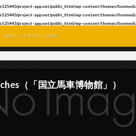
s525443/project-app.net/public_html/wp-content/themes/lionmedia
s525443/project-app.net/public_html/wp-content/themes/lionmedia
s525443/project-app.net/public_html/wp-content/themes/lionmedia
トで撮影された世界の様々な建築物
os Coches（「国立馬車博物館」）