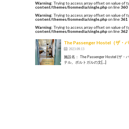
Warning
: Trying to access array offset on value of t
content/themes/lionmedia/single.php
on line
360
Warning
: Trying to access array offset on value of t
content/themes/lionmedia/single.php
on line
361
Warning
: Trying to access array offset on value of t
content/themes/lionmedia/single.php
on line
362
The Passenger Hoste
2023.09.13
施設名： The Passenger Host
テル。ポルトガルの文[…]