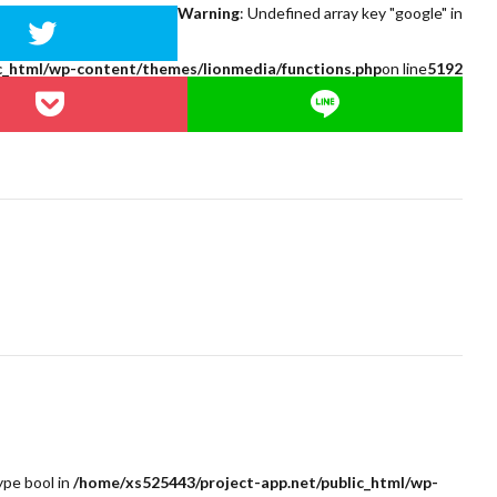
Warning
: Undefined array key "google" in
c_html/wp-content/themes/lionmedia/functions.php
on line
5192
ype bool in
/home/xs525443/project-app.net/public_html/wp-