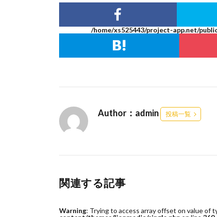
/home/xs525443/project-app.net/publi
Author：admin
投稿一覧
関連する記事
Warning
: Trying to access array offset on value of t