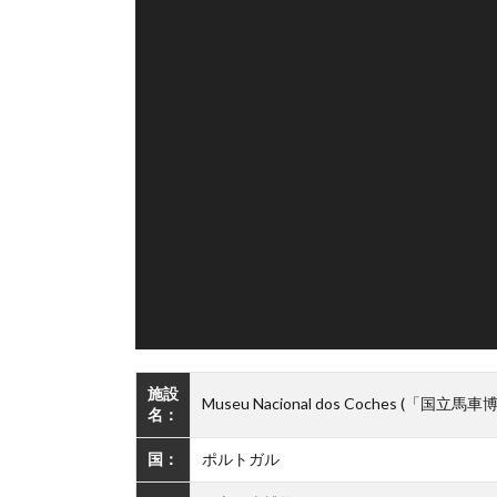
施設
Museu Nacional dos Coches (「国立馬
名：
国：
ポルトガル