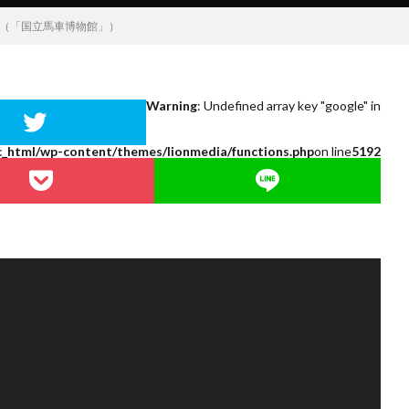
Coches（「国立馬車博物館」）
Warning
: Undefined array key "google" in
c_html/wp-content/themes/lionmedia/functions.php
on line
5192