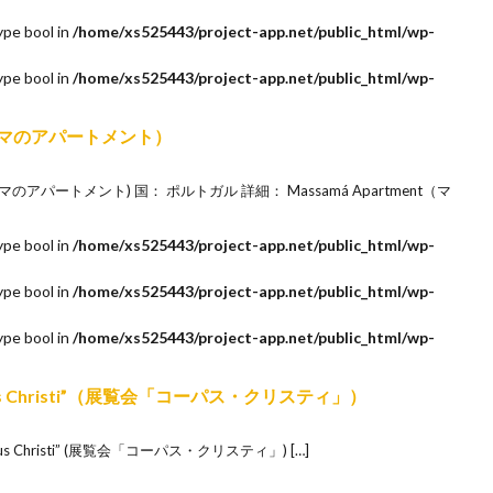
ype bool in
/home/xs525443/project-app.net/public_html/wp-
ype bool in
/home/xs525443/project-app.net/public_html/wp-
マッサマのアパートメント）
マッサマのアパートメント) 国： ポルトガル 詳細： Massamá Apartment（マ
ype bool in
/home/xs525443/project-app.net/public_html/wp-
ype bool in
/home/xs525443/project-app.net/public_html/wp-
ype bool in
/home/xs525443/project-app.net/public_html/wp-
 “Corpus Christi”（展覧会「コーパス・クリスティ」）
Corpus Christi” (展覧会「コーパス・クリスティ」) […]