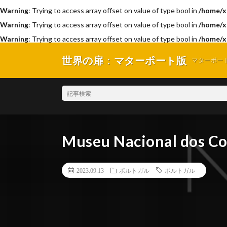
Warning
: Trying to access array offset on value of type bool in
/home/x
Warning
: Trying to access array offset on value of type bool in
/home/x
Warning
: Trying to access array offset on value of type bool in
/home/x
世界の扉：マターポート版
マターポー
Museu Nacional d
2023.09.13
ポルトガル
ポルトガル