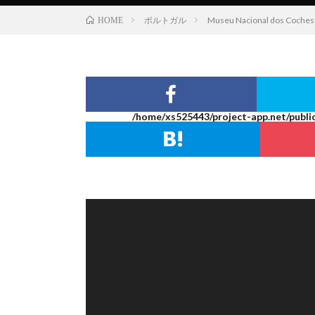
ポルトガル
Museu Nacional dos 
HOME
/home/xs525443/project-app.net/publi