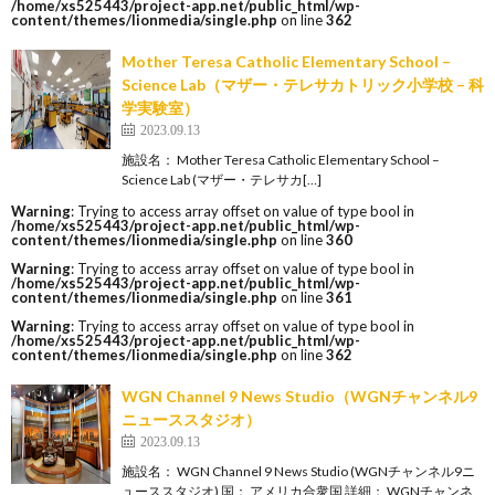
/home/xs525443/project-app.net/public_html/wp-
content/themes/lionmedia/single.php
on line
362
Mother Teresa Catholic Elementary School –
Science Lab（マザー・テレサカトリック小学校 – 科
学実験室）
2023.09.13
施設名： Mother Teresa Catholic Elementary School –
Science Lab (マザー・テレサカ[…]
Warning
: Trying to access array offset on value of type bool in
/home/xs525443/project-app.net/public_html/wp-
content/themes/lionmedia/single.php
on line
360
Warning
: Trying to access array offset on value of type bool in
/home/xs525443/project-app.net/public_html/wp-
content/themes/lionmedia/single.php
on line
361
Warning
: Trying to access array offset on value of type bool in
/home/xs525443/project-app.net/public_html/wp-
content/themes/lionmedia/single.php
on line
362
WGN Channel 9 News Studio（WGNチャンネル9
ニューススタジオ）
2023.09.13
施設名： WGN Channel 9 News Studio (WGNチャンネル9ニ
ューススタジオ) 国： アメリカ合衆国 詳細： WGNチャンネ