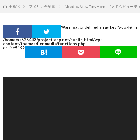
アメリカ合衆国
Meadow View Tiny Home（メドウビュ
HOME
Warning
: Undefined array key "google" in
/home/xs525443/project-app.net/public_html/wp-
content/themes/lionmedia/functions.php
on line
5192