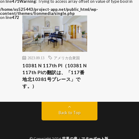
on line
471
Warning
: Trying to access array offset on value of type bool in
/home/xs525443/project-app.net/public_html/wp-
content/themes/lionmedia/single.php
on line
472
2023.09.13
アメリカ合衆国
10381 N 117th Pl（10381 N
117th Plの翻訳は、「117番
地北10381号プレース」で
す。）
Back to Top
© Copyright 2026
世界の扉：マターポート版
.