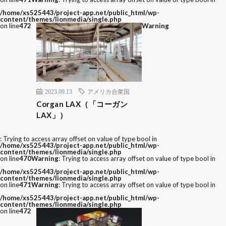
/home/xs525443/project-app.net/public_html/wp-
content/themes/lionmedia/single.php
on line
472
Warning
2023.09.13
アメリカ合衆国
Corgan LAX（「コーガン
LAX」）
: Trying to access array offset on value of type bool in
/home/xs525443/project-app.net/public_html/wp-
content/themes/lionmedia/single.php
on line
470
Warning
: Trying to access array offset on value of type bool in
/home/xs525443/project-app.net/public_html/wp-
content/themes/lionmedia/single.php
on line
471
Warning
: Trying to access array offset on value of type bool in
/home/xs525443/project-app.net/public_html/wp-
content/themes/lionmedia/single.php
on line
472