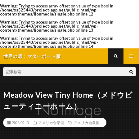
Warning
: Trying to access array offset on value of type bool in
/home/xs525443/project-app.net/public_html/wp-
content/themes/lionmedia/single.php
on line
12
Warning
: Trying to access array offset on value of type bool in
/home/xs525443/project-app.net/public_html/wp-
content/themes/lionmedia/single.php
on line
13
Warning
: Trying to access array offset on value of type bool in
/home/xs525443/project-app.net/public_html/wp-
content/themes/lionmedia/single.php
on line
14
世界の扉：マターポート版
Meadow View Tiny Home（メドウビ
ューティニーホーム）
2023.09.13
アメリカ合衆国
アメリカ合衆国