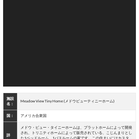
施設
Meadow View Tiny Home (メドウビューティニーホーム)
名：
国：
アメリカ合衆国
メドウ・ビュー・タイニーホームは、プラットホームによって開発
され、トリニティホームによって販売されている、こじんまりとし
詳
た1ベッドルーム、1バスルームの家です。この住まいにはカスタ