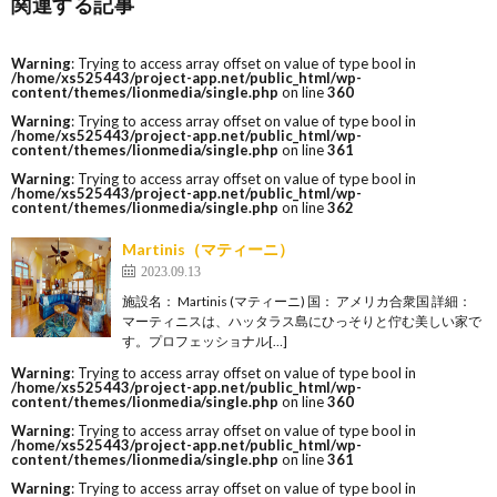
関連する記事
Warning
: Trying to access array offset on value of type bool in
/home/xs525443/project-app.net/public_html/wp-
content/themes/lionmedia/single.php
on line
360
Warning
: Trying to access array offset on value of type bool in
/home/xs525443/project-app.net/public_html/wp-
content/themes/lionmedia/single.php
on line
361
Warning
: Trying to access array offset on value of type bool in
/home/xs525443/project-app.net/public_html/wp-
content/themes/lionmedia/single.php
on line
362
Martinis（マティーニ）
2023.09.13
施設名： Martinis (マティーニ) 国： アメリカ合衆国 詳細：
マーティニスは、ハッタラス島にひっそりと佇む美しい家で
す。プロフェッショナル[…]
Warning
: Trying to access array offset on value of type bool in
/home/xs525443/project-app.net/public_html/wp-
content/themes/lionmedia/single.php
on line
360
Warning
: Trying to access array offset on value of type bool in
/home/xs525443/project-app.net/public_html/wp-
content/themes/lionmedia/single.php
on line
361
Warning
: Trying to access array offset on value of type bool in