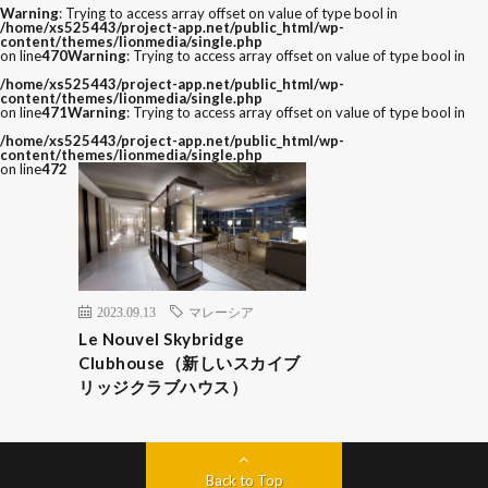
Warning
: Trying to access array offset on value of type bool in
/home/xs525443/project-app.net/public_html/wp-
content/themes/lionmedia/single.php
on line
470
Warning
: Trying to access array offset on value of type bool in
/home/xs525443/project-app.net/public_html/wp-
content/themes/lionmedia/single.php
on line
471
Warning
: Trying to access array offset on value of type bool in
/home/xs525443/project-app.net/public_html/wp-
content/themes/lionmedia/single.php
on line
472
2023.09.13
マレーシア
Le Nouvel Skybridge
Clubhouse（新しいスカイブ
リッジクラブハウス）
Back to Top