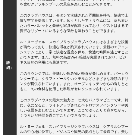
を含むクアラルンプールの景色を楽しむことができます。
このクラブハウスは、モダンで洗練された雰囲気を持ち、快適で上
質な空間を提供しています。広々としたアトリウムには、落ち着い
たカラーパレットと豪華な家具が配置されており、ゲストはまるで
贅沢なリゾートにいるような気分を味わうことができます。
ル・ヌーヴェル・スカイブリッジクラブハウスにはさまざまな設備
が備わっており、快適な滞在が約束されています。最新のエアコン
システムにより、常に快適な温度を保ち、快適な時間を過ごすこと
ができます。また、無料の高速Wi-Fi接続が完備されており、ビジ
ネス目的の利用にも最適です。
詳
細：
このラウンジでは、美味しい飲み物と軽食が楽しめます。バーカウ
ンターでは、クラフトビールやカクテルなどさまざまな種類のドリ
ンクが提供されています。また、オープンキッチンからの香りとと
もに、旬の食材を使用した料理がセレクションされています。
このクラブハウスの最大の魅力は、壮大なパノラマビューです。特
に、夜になると、ライトアップされたペトロナスツインタワーや美
しい夜景を楽しむことができます。ここでゆったりと寛ぎながら、
くつろいだ時間を過ごすことができるでしょう。
ル・ヌーヴェル・スカイブリッジクラブハウスは、クアラルンプー
ルの中心地に位置し、ビジネスや観光の拠点として最適です。美し