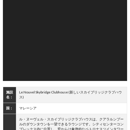
施設
Le Nouvel Skybridge Clubhouse (新しいスカイブリッジクラブハウ
名：
ス)
国：
マレーシア
ル・ヌーヴェル・スカイブリッジクラブハウスは、クアラルンプー
ルのダウンタウンを一望できるラウンジです。シティセンターコン
プレックス内に位置し、窓からは象徴的なペトロナスツインタワー