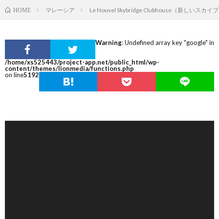
マレーシア
Le Nouvel Skybridge Clubhouse（新し
HOME
Warning
: Undefined array key "google" in
/home/xs525443/project-app.net/public_html/wp-
content/themes/lionmedia/functions.php
on line
5192