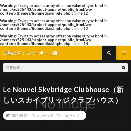
Warning
: Trying to access array offset on value of type bool in
/home/xs525443/project-app.net/public_html/wp-
content/themes/lionmedia/single.php
on line
12
Warning
: Trying to access array offset on value of type bool in
/home/xs525443/project-app.net/public_html/wp-
content/themes/lionmedia/single.php
on line
13
Warning
: Trying to access array offset on value of type bool in
/home/xs525443/project-app.net/public_html/wp-
content/themes/lionmedia/single.php
on line
14
世界の扉：マターポート版
Le Nouvel Skybridge Clubhouse（新
しいスカイブリッジクラブハウス）
2023.09.13
マレーシア
マレーシア