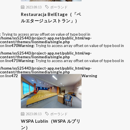
2023.09.13
ポーランド
Restauracja BelEtage（「ベ
ルエタージュレストラン」）
: Trying to access array offset on value of type bool in
/home/xs525443/project-app.net/public_html/wp-
content/themes/lionmedia/single.php
on line
470
Warning
: Trying to access array offset on value of type bool in
/home/xs525443/project-app.net/public_html/wp-
content/themes/lionmedia/single.php
on line
471
Warning
: Trying to access array offset on value of type bool in
/home/xs525443/project-app.net/public_html/wp-
content/themes/lionmedia/single.php
on line
472
Warning
2023.09.13
ポーランド
WSPA Lublin（WSPA ルブリ
ン）