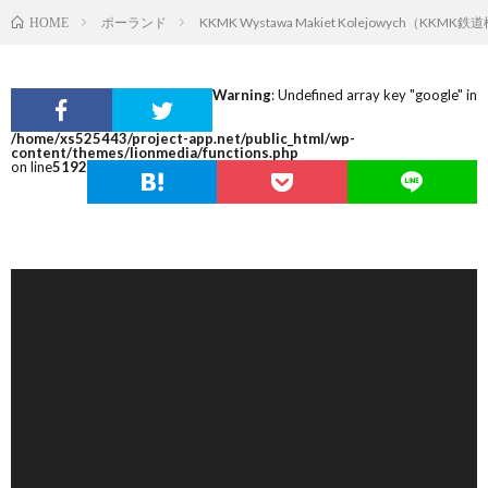
ポーランド
KKMK Wystawa Makiet Kolejowych（KKMK
HOME
Warning
: Undefined array key "google" in
/home/xs525443/project-app.net/public_html/wp-
content/themes/lionmedia/functions.php
on line
5192