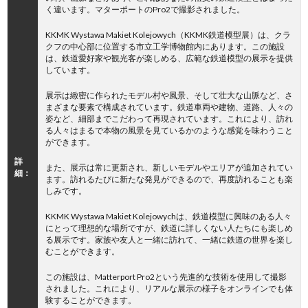
く違います。マターポートのPro2で撮影されました。
KKMK Wystawa Makiet Kolejowych（KKMK鉄道模型展）は、クラ
クフの中心部に位置する市立工学博物館内にあります。この施設
は、鉄道愛好家や観光客が楽しめる、広範な鉄道模型の展示を提供
しています。
展示は緻密に作られたモデル村や風景、そして壮大な山脈など、さ
まざまな要素で構成されています。鉄道車両や建物、道路、人々の
姿など、細部までこだわって再現されています。これにより、訪れ
る人々はまるで本物の風景を見ているかのような感覚を味わうこと
ができます。
詳
また、展示は常に更新され、新しいモデルやエリアが追加されてい
細：
ます。訪れるたびに新たな発見ができるので、再度訪れることも楽
しみです。
KKMK Wystawa Makiet Kolejowychは、鉄道模型に興味のある人々
にとって理想的な場所ですが、鉄道に詳しくない人たちにも楽しめ
る展示です。家族や友人と一緒に訪れて、一緒に鉄道の世界を楽し
むことができます。
この施設は、Matterport Pro2という先進的な技術を使用して撮影
されました。これにより、リアルな展示の様子をオンラインでも体
験することができます。