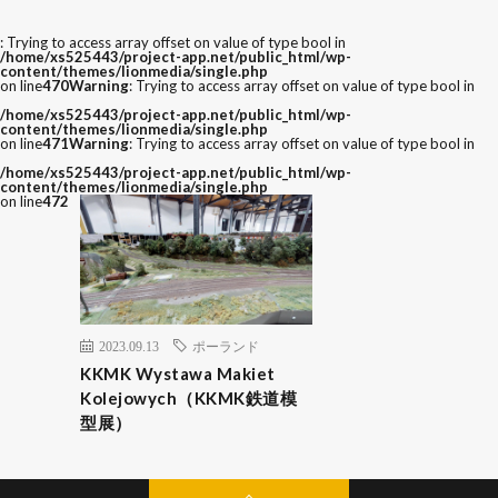
: Trying to access array offset on value of type bool in
/home/xs525443/project-app.net/public_html/wp-
content/themes/lionmedia/single.php
on line
470
Warning
: Trying to access array offset on value of type bool in
/home/xs525443/project-app.net/public_html/wp-
content/themes/lionmedia/single.php
on line
471
Warning
: Trying to access array offset on value of type bool in
/home/xs525443/project-app.net/public_html/wp-
content/themes/lionmedia/single.php
on line
472
2023.09.13
ポーランド
KKMK Wystawa Makiet
Kolejowych（KKMK鉄道模
型展）