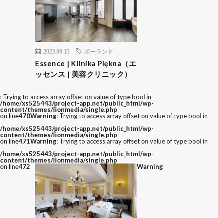
2023.09.13
ポーランド
Essence | Klinika Piękna（エ
ッセンス | 美容クリニック）
: Trying to access array offset on value of type bool in
/home/xs525443/project-app.net/public_html/wp-
content/themes/lionmedia/single.php
on line
470
Warning
: Trying to access array offset on value of type bool in
/home/xs525443/project-app.net/public_html/wp-
content/themes/lionmedia/single.php
on line
471
Warning
: Trying to access array offset on value of type bool in
/home/xs525443/project-app.net/public_html/wp-
content/themes/lionmedia/single.php
on line
472
Warning