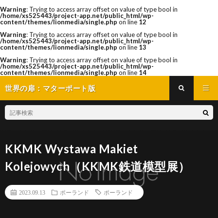
Warning
: Trying to access array offset on value of type bool in
/home/xs525443/project-app.net/public_html/wp-
content/themes/lionmedia/single.php
on line
12
Warning
: Trying to access array offset on value of type bool in
/home/xs525443/project-app.net/public_html/wp-
content/themes/lionmedia/single.php
on line
13
Warning
: Trying to access array offset on value of type bool in
/home/xs525443/project-app.net/public_html/wp-
content/themes/lionmedia/single.php
on line
14
世界の扉：マターポート版
KKMK Wystawa Makiet
Kolejowych（KKMK鉄道模型展）
2023.09.13
ポーランド
ポーランド