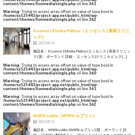
content/themes/lionmedia/single.php
on line
361
Warning
: Trying to access array offset on value of type bool in
/home/xs525443/project-app.net/public_html/wp-
content/themes/lionmedia/single.php
on line
362
Essence | Klinika Piękna（エッセンス | 美容クリニ
ック）
2023.09.13
施設名： Essence | Klinika Piękna (エッセンス | 美容クリニッ
ク) 国： ポーランド 詳細： エッセンス|クリニカ ピェク[…]
Warning
: Trying to access array offset on value of type bool in
/home/xs525443/project-app.net/public_html/wp-
content/themes/lionmedia/single.php
on line
360
Warning
: Trying to access array offset on value of type bool in
/home/xs525443/project-app.net/public_html/wp-
content/themes/lionmedia/single.php
on line
361
Warning
: Trying to access array offset on value of type bool in
/home/xs525443/project-app.net/public_html/wp-
content/themes/lionmedia/single.php
on line
362
WSPA Lublin（WSPA ルブリン）
2023.09.13
施設名： WSPA Lublin (WSPA ルブリン) 国： ポーランド 詳