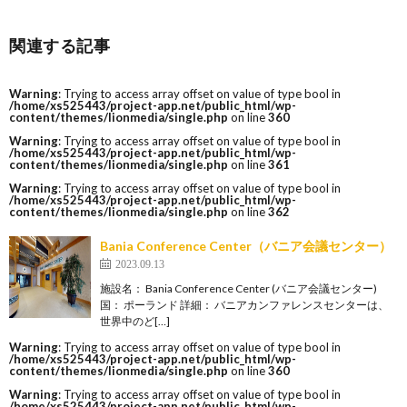
関連する記事
Warning
: Trying to access array offset on value of type bool in
/home/xs525443/project-app.net/public_html/wp-
content/themes/lionmedia/single.php
on line
360
Warning
: Trying to access array offset on value of type bool in
/home/xs525443/project-app.net/public_html/wp-
content/themes/lionmedia/single.php
on line
361
Warning
: Trying to access array offset on value of type bool in
/home/xs525443/project-app.net/public_html/wp-
content/themes/lionmedia/single.php
on line
362
Bania Conference Center（バニア会議センター）
2023.09.13
施設名： Bania Conference Center (バニア会議センター)
国： ポーランド 詳細： バニアカンファレンスセンターは、
世界中のど[…]
Warning
: Trying to access array offset on value of type bool in
/home/xs525443/project-app.net/public_html/wp-
content/themes/lionmedia/single.php
on line
360
Warning
: Trying to access array offset on value of type bool in
/home/xs525443/project-app.net/public_html/wp-