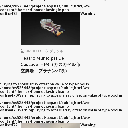
/home/xs525443/project-app.net/public_html/wp-
content/themes/lionmedia/single.php
on line
472
Warning
2023.09.13
ブラジル
Teatro Municipal De
Cascavel – PR（カスカベル市
立劇場 – プラナンバ県）
: Trying to access array offset on value of type bool in
/home/xs525443/project-app.net/public_html/wp-
content/themes/lionmedia/single.php
on line
470
Warning
: Trying to access array offset on value of type bool in
/home/xs525443/project-app.net/public_html/wp-
content/themes/lionmedia/single.php
on line
471
Warning
: Trying to access array offset on value of type bool in
/home/xs525443/project-app.net/public_html/wp-
content/themes/lionmedia/single.php
on line
472
Warning