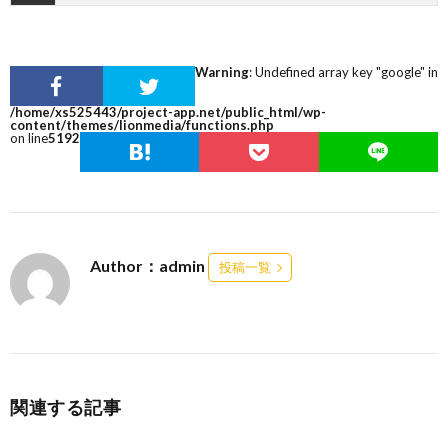
Warning
: Undefined array key "google" in
/home/xs525443/project-app.net/public_html/wp-
content/themes/lionmedia/functions.php
on line
5192
Author：admin
投稿一覧
関連する記事