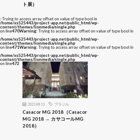
ト展）
: Trying to access array offset on value of type bool in
/home/xs525443/project-app.net/public_html/wp-
content/themes/lionmedia/single.php
on line
470
Warning
: Trying to access array offset on value of type bool in
/home/xs525443/project-app.net/public_html/wp-
content/themes/lionmedia/single.php
on line
471
Warning
: Trying to access array offset on value of type bool in
/home/xs525443/project-app.net/public_html/wp-
content/themes/lionmedia/single.php
on line
472
2023.09.13
ブラジル
Casacor MG 2018（Casacor
MG 2018 → カサコールMG
2018）