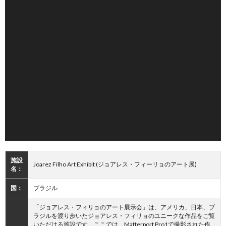
施設
Joarez Filho Art Exhibit (ジョアレス・フィーリョのアート展)
名：
国：
ブラジル
「ジョアレス・フィリョのアート展示会」は、アメリカ、日本、ブ
ラジルを渡り歩いたジョアレス・フィリョのユニークな作品をご覧
いただける施設です。ここでは、Matterport Pro1で撮影された作