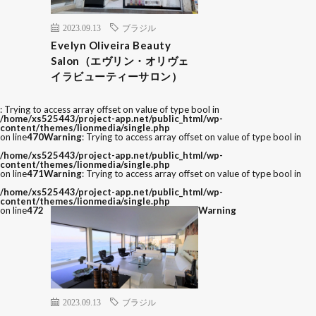
2023.09.13
ブラジル
Evelyn Oliveira Beauty
Salon（エヴリン・オリヴェ
イラビューティーサロン）
: Trying to access array offset on value of type bool in
/home/xs525443/project-app.net/public_html/wp-
content/themes/lionmedia/single.php
on line
470
Warning
: Trying to access array offset on value of type bool in
/home/xs525443/project-app.net/public_html/wp-
content/themes/lionmedia/single.php
on line
471
Warning
: Trying to access array offset on value of type bool in
/home/xs525443/project-app.net/public_html/wp-
content/themes/lionmedia/single.php
on line
472
Warning
2023.09.13
ブラジル