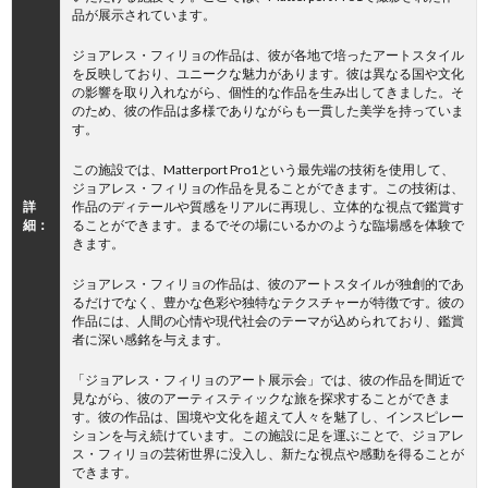
品が展示されています。
ジョアレス・フィリョの作品は、彼が各地で培ったアートスタイル
を反映しており、ユニークな魅力があります。彼は異なる国や文化
の影響を取り入れながら、個性的な作品を生み出してきました。そ
のため、彼の作品は多様でありながらも一貫した美学を持っていま
す。
この施設では、Matterport Pro1という最先端の技術を使用して、
ジョアレス・フィリョの作品を見ることができます。この技術は、
詳
作品のディテールや質感をリアルに再現し、立体的な視点で鑑賞す
細：
ることができます。まるでその場にいるかのような臨場感を体験で
きます。
ジョアレス・フィリョの作品は、彼のアートスタイルが独創的であ
るだけでなく、豊かな色彩や独特なテクスチャーが特徴です。彼の
作品には、人間の心情や現代社会のテーマが込められており、鑑賞
者に深い感銘を与えます。
「ジョアレス・フィリョのアート展示会」では、彼の作品を間近で
見ながら、彼のアーティスティックな旅を探求することができま
す。彼の作品は、国境や文化を超えて人々を魅了し、インスピレー
ションを与え続けています。この施設に足を運ぶことで、ジョアレ
ス・フィリョの芸術世界に没入し、新たな視点や感動を得ることが
できます。