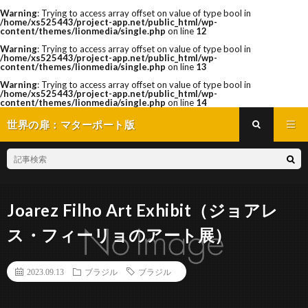
Warning
: Trying to access array offset on value of type bool in
/home/xs525443/project-app.net/public_html/wp-
content/themes/lionmedia/single.php
on line
12
Warning
: Trying to access array offset on value of type bool in
/home/xs525443/project-app.net/public_html/wp-
content/themes/lionmedia/single.php
on line
13
Warning
: Trying to access array offset on value of type bool in
/home/xs525443/project-app.net/public_html/wp-
content/themes/lionmedia/single.php
on line
14
世界の扉：マターポート版
Joarez Filho Art Exhibit（ジョアレ
ス・フィーリョのアート展）
2023.09.13
ブラジル
ブラジル