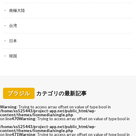
南極大陸
台湾
日本
韓国
ブラジル
カテゴリの最新記事
Warning
: Trying to access array offset on value of type bool in
/home/xs525443/project-app.net/public_html/wp-
content/themes/lionmedia/single.php
on line
470
Warning
: Trying to access array offset on value of type bool in
/home/xs525443/project-app.net/public_html/wp-
content/themes/lionmedia/single.php
on line
471
Warning
: Trying to access array offset on value of type bool in