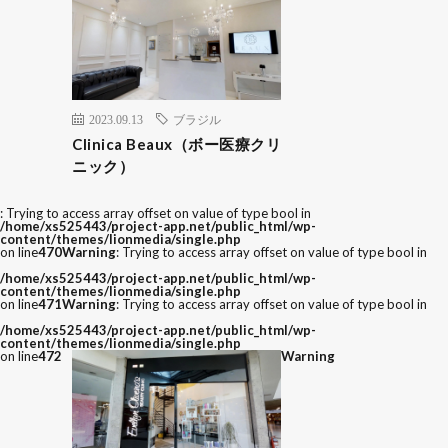
2023.09.13
ブラジル
Clinica Beaux（ボー医療クリ
ニック）
: Trying to access array offset on value of type bool in
/home/xs525443/project-app.net/public_html/wp-
content/themes/lionmedia/single.php
on line
470
Warning
: Trying to access array offset on value of type bool in
/home/xs525443/project-app.net/public_html/wp-
content/themes/lionmedia/single.php
on line
471
Warning
: Trying to access array offset on value of type bool in
/home/xs525443/project-app.net/public_html/wp-
content/themes/lionmedia/single.php
on line
472
Warning