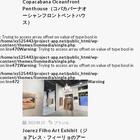
Copacabana Oceanfront
Penthouse（コパカバーナオ
ーシャンフロントペントハウ
ス）
: Trying to access array offset on value of type bool in
/home/xs525443/project-app.net/public_html/wp-
content/themes/lionmedia/single.php
on line
470
Warning
: Trying to access array offset on value of type bool in
/home/xs525443/project-app.net/public_html/wp-
content/themes/lionmedia/single.php
on line
471
Warning
: Trying to access array offset on value of type bool in
/home/xs525443/project-app.net/public_html/wp-
content/themes/lionmedia/single.php
on line
472
Warning
2023.09.13
ブラジル
Joarez Filho Art Exhibit（ジ
ョアレス・フィーリョのアー