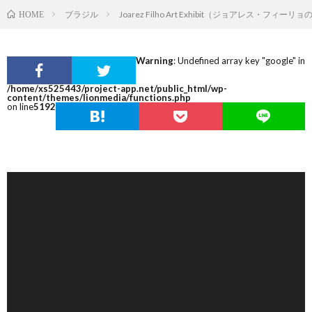
ブラジル
Joarez Filho Art Exhibit（ジョアレス・フィー
HOME
Warning
: Undefined array key "google" in
/home/xs525443/project-app.net/public_html/wp-
content/themes/lionmedia/functions.php
on line
5192