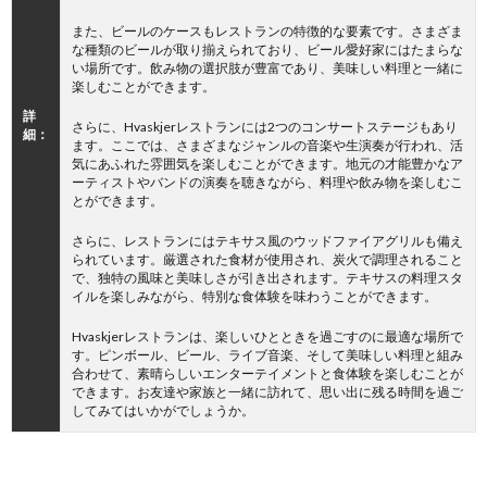
また、ビールのケースもレストランの特徴的な要素です。さまざま
な種類のビールが取り揃えられており、ビール愛好家にはたまらな
い場所です。飲み物の選択肢が豊富であり、美味しい料理と一緒に
楽しむことができます。
詳
さらに、Hvaskjerレストランには2つのコンサートステージもあり
細：
ます。ここでは、さまざまなジャンルの音楽や生演奏が行われ、活
気にあふれた雰囲気を楽しむことができます。地元の才能豊かなア
ーティストやバンドの演奏を聴きながら、料理や飲み物を楽しむこ
とができます。
さらに、レストランにはテキサス風のウッドファイアグリルも備え
られています。厳選された食材が使用され、炭火で調理されること
で、独特の風味と美味しさが引き出されます。テキサスの料理スタ
イルを楽しみながら、特別な食体験を味わうことができます。
Hvaskjerレストランは、楽しいひとときを過ごすのに最適な場所で
す。ピンボール、ビール、ライブ音楽、そして美味しい料理と組み
合わせて、素晴らしいエンターテイメントと食体験を楽しむことが
できます。お友達や家族と一緒に訪れて、思い出に残る時間を過ご
してみてはいかがでしょうか。