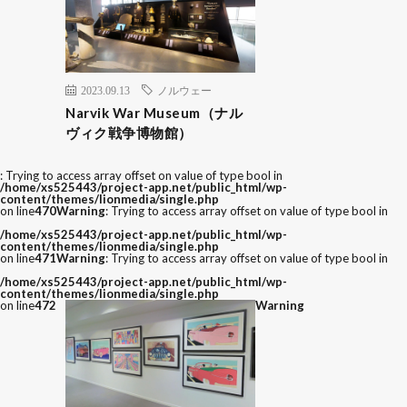
2023.09.13
ノルウェー
Narvik War Museum（ナル
ヴィク戦争博物館）
: Trying to access array offset on value of type bool in
/home/xs525443/project-app.net/public_html/wp-
content/themes/lionmedia/single.php
on line
470
Warning
: Trying to access array offset on value of type bool in
/home/xs525443/project-app.net/public_html/wp-
content/themes/lionmedia/single.php
on line
471
Warning
: Trying to access array offset on value of type bool in
/home/xs525443/project-app.net/public_html/wp-
content/themes/lionmedia/single.php
on line
472
Warning