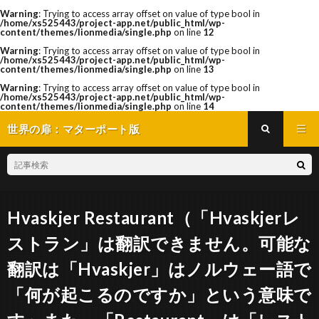
Warning
: Trying to access array offset on value of type bool in
/home/xs525443/project-app.net/public_html/wp-
content/themes/lionmedia/single.php
on line
12
Warning
: Trying to access array offset on value of type bool in
/home/xs525443/project-app.net/public_html/wp-
content/themes/lionmedia/single.php
on line
13
Warning
: Trying to access array offset on value of type bool in
/home/xs525443/project-app.net/public_html/wp-
content/themes/lionmedia/single.php
on line
14
世界の扉：マターポート版
Hvaskjer Restaurant（「Hvaskjerレ
ストラン」は翻訳できません。可能な
翻訳は「Hvaskjer」はノルウェー語で
「何が起こるのですか」という意味で