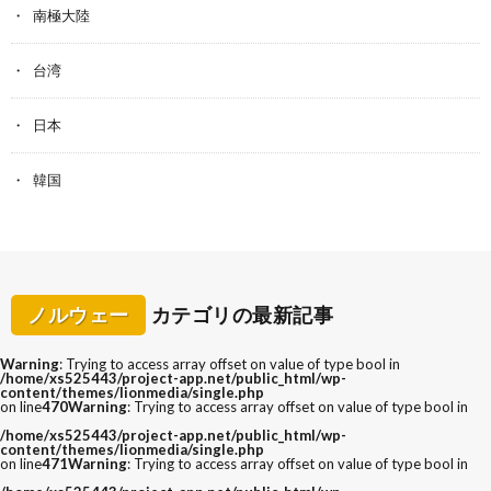
南極大陸
台湾
日本
韓国
ノルウェー
カテゴリの最新記事
Warning
: Trying to access array offset on value of type bool in
/home/xs525443/project-app.net/public_html/wp-
content/themes/lionmedia/single.php
on line
470
Warning
: Trying to access array offset on value of type bool in
/home/xs525443/project-app.net/public_html/wp-
content/themes/lionmedia/single.php
on line
471
Warning
: Trying to access array offset on value of type bool in