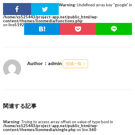
Warning
: Undefined array key "google" in
/home/xs525443/project-app.net/public_html/wp-
content/themes/lionmedia/functions.php
on line
5192
Author：admin
投稿一覧
関連する記事
Warning
: Trying to access array offset on value of type bool in
/home/xs525443/project-app.net/public_html/wp-
content/themes/lionmedia/single.php
on line
360