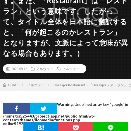
す。また、「Restaurant」は「レスト
ラン」という意味です。したがっ
て、タイトル全体を日本語に翻訳する
と、「何が起こるのかレストラン」
となりますが、文脈によって意味が異
なる場合もあります。）
2023.09.13
ノルウェー
ノルウェー
ノルウェー
Hvaskjer Restaurant（「Hvas
HOME
Warning
: Undefined array key "google" in
/home/xs525443/project-app.net/public_html/wp-
content/themes/lionmedia/functions.php
on line
5192