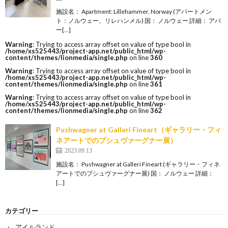
施設名： Apartment: Lillehammer, Norway (アパートメン
ト：ノルウェー、リレハンメル) 国： ノルウェー 詳細： アパ
ー[…]
Warning
: Trying to access array offset on value of type bool in
/home/xs525443/project-app.net/public_html/wp-
content/themes/lionmedia/single.php
on line
360
Warning
: Trying to access array offset on value of type bool in
/home/xs525443/project-app.net/public_html/wp-
content/themes/lionmedia/single.php
on line
361
Warning
: Trying to access array offset on value of type bool in
/home/xs525443/project-app.net/public_html/wp-
content/themes/lionmedia/single.php
on line
362
Pushwagner at Galleri Fineart（ギャラリー・フィ
ネアートでのプシュヴァーグナー展）
2023.09.13
施設名： Pushwagner at Galleri Fineart (ギャラリー・フィネ
アートでのプシュヴァーグナー展) 国： ノルウェー 詳細：
[…]
カテゴリー
アイルランド