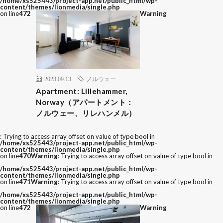
/home/xs525443/project-app.net/public_html/wp-
content/themes/lionmedia/single.php
on line
472
Warning
2023.09.13
ノルウェー
Apartment: Lillehammer,
Norway（アパートメント：
ノルウェー、リレハンメル）
: Trying to access array offset on value of type bool in
/home/xs525443/project-app.net/public_html/wp-
content/themes/lionmedia/single.php
on line
470
Warning
: Trying to access array offset on value of type bool in
/home/xs525443/project-app.net/public_html/wp-
content/themes/lionmedia/single.php
on line
471
Warning
: Trying to access array offset on value of type bool in
/home/xs525443/project-app.net/public_html/wp-
content/themes/lionmedia/single.php
on line
472
Warning