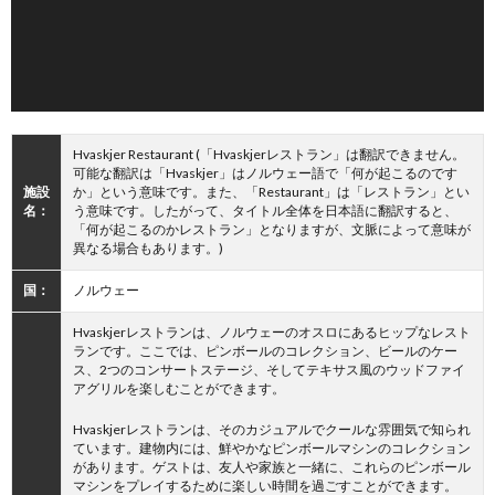
Hvaskjer Restaurant (「Hvaskjerレストラン」は翻訳できません。
可能な翻訳は「Hvaskjer」はノルウェー語で「何が起こるのです
施設
か」という意味です。また、「Restaurant」は「レストラン」とい
名：
う意味です。したがって、タイトル全体を日本語に翻訳すると、
「何が起こるのかレストラン」となりますが、文脈によって意味が
異なる場合もあります。)
国：
ノルウェー
Hvaskjerレストランは、ノルウェーのオスロにあるヒップなレスト
ランです。ここでは、ピンボールのコレクション、ビールのケー
ス、2つのコンサートステージ、そしてテキサス風のウッドファイ
アグリルを楽しむことができます。
Hvaskjerレストランは、そのカジュアルでクールな雰囲気で知られ
ています。建物内には、鮮やかなピンボールマシンのコレクション
があります。ゲストは、友人や家族と一緒に、これらのピンボール
マシンをプレイするために楽しい時間を過ごすことができます。