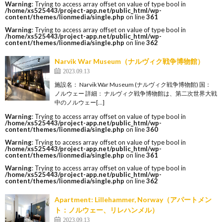
Warning
: Trying to access array offset on value of type bool in
/home/xs525443/project-app.net/public_html/wp-
content/themes/lionmedia/single.php
on line
361
Warning
: Trying to access array offset on value of type bool in
/home/xs525443/project-app.net/public_html/wp-
content/themes/lionmedia/single.php
on line
362
Narvik War Museum（ナルヴィク戦争博物館）
2023.09.13
施設名： Narvik War Museum (ナルヴィク戦争博物館) 国：
ノルウェー 詳細： ナルヴィク戦争博物館は、第二次世界大戦
中のノルウェー[…]
Warning
: Trying to access array offset on value of type bool in
/home/xs525443/project-app.net/public_html/wp-
content/themes/lionmedia/single.php
on line
360
Warning
: Trying to access array offset on value of type bool in
/home/xs525443/project-app.net/public_html/wp-
content/themes/lionmedia/single.php
on line
361
Warning
: Trying to access array offset on value of type bool in
/home/xs525443/project-app.net/public_html/wp-
content/themes/lionmedia/single.php
on line
362
Apartment: Lillehammer, Norway（アパートメン
ト：ノルウェー、リレハンメル）
2023.09.13