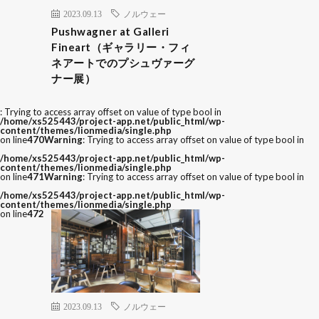
2023.09.13
ノルウェー
Pushwagner at Galleri
Fineart（ギャラリー・フィ
ネアートでのプシュヴァーグ
ナー展）
: Trying to access array offset on value of type bool in
/home/xs525443/project-app.net/public_html/wp-
content/themes/lionmedia/single.php
on line
470
Warning
: Trying to access array offset on value of type bool in
/home/xs525443/project-app.net/public_html/wp-
content/themes/lionmedia/single.php
on line
471
Warning
: Trying to access array offset on value of type bool in
/home/xs525443/project-app.net/public_html/wp-
content/themes/lionmedia/single.php
on line
472
2023.09.13
ノルウェー