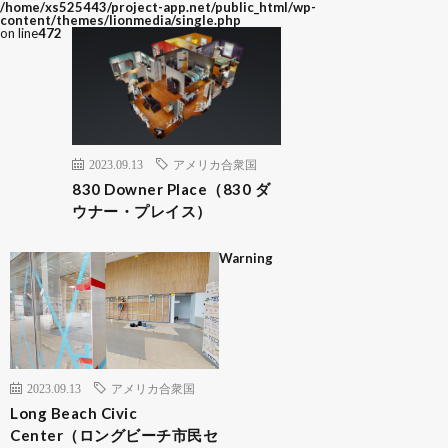
/home/xs525443/project-app.net/public_html/wp-
content/themes/lionmedia/single.php
on line
472
2023.09.13
アメリカ合衆国
830 Downer Place（830 ダ
ウナー・プレイス）
Warning
2023.09.13
アメリカ合衆国
Long Beach Civic
Center（ロングビーチ市民セ