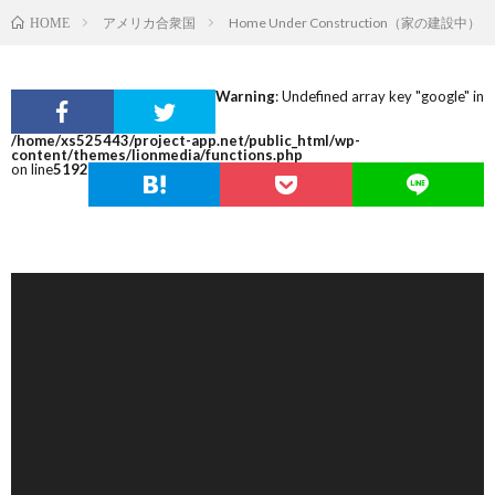
アメリカ合衆国
Home Under Construction（家の建設中）
HOME
Warning
: Undefined array key "google" in
/home/xs525443/project-app.net/public_html/wp-
content/themes/lionmedia/functions.php
on line
5192