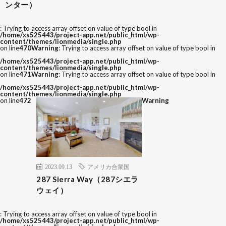
ンター）
: Trying to access array offset on value of type bool in
/home/xs525443/project-app.net/public_html/wp-
content/themes/lionmedia/single.php
on line
470
Warning
: Trying to access array offset on value of type bool in
/home/xs525443/project-app.net/public_html/wp-
content/themes/lionmedia/single.php
on line
471
Warning
: Trying to access array offset on value of type bool in
/home/xs525443/project-app.net/public_html/wp-
content/themes/lionmedia/single.php
on line
472
Warning
2023.09.13
アメリカ合衆国
287 Sierra Way（287シエラ
ウェイ）
: Trying to access array offset on value of type bool in
/home/xs525443/project-app.net/public_html/wp-