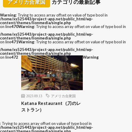
アメリカ合衆国
カテゴリの最新記事
Warning
: Trying to access array offset on value of type bool in
/home/xs525443/project-app.net/public_html/wp-
content/themes/lionmedia/single.php
on line
470
Warning
: Trying to access array offset on value of type bool in
/home/xs525443/project-app.net/public_html/wp-
content/themes/lionmedia/single.php
on line
471
Warning
: Trying to access array offset on value of type bool in
/home/xs525443/project-app.net/public_html/wp-
content/themes/lionmedia/single.php
on line
472
Warning
2023.09.13
アメリカ合衆国
Katana Restaurant（刀のレ
ストラン）
: Trying to access array offset on value of type bool in
/home/xs525443/project-app.net/public_html/wp-
content/themes/lionmedia/single.php