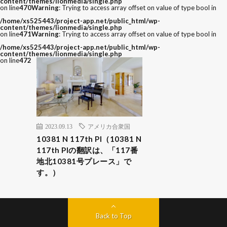
content/themes/lionmedia/single.php
on line
470
Warning
: Trying to access array offset on value of type bool in
/home/xs525443/project-app.net/public_html/wp-
content/themes/lionmedia/single.php
on line
471
Warning
: Trying to access array offset on value of type bool in
/home/xs525443/project-app.net/public_html/wp-
content/themes/lionmedia/single.php
on line
472
2023.09.13
アメリカ合衆国
10381 N 117th Pl（10381 N
117th Plの翻訳は、「117番
地北10381号プレース」で
す。）
Back to Top