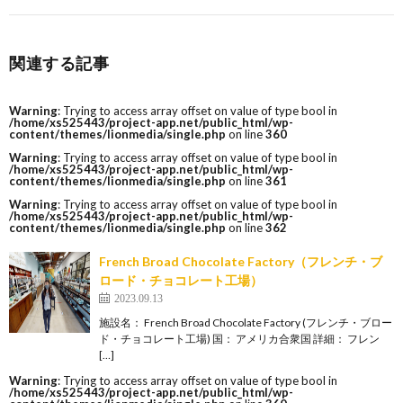
関連する記事
Warning
: Trying to access array offset on value of type bool in
/home/xs525443/project-app.net/public_html/wp-
content/themes/lionmedia/single.php
on line
360
Warning
: Trying to access array offset on value of type bool in
/home/xs525443/project-app.net/public_html/wp-
content/themes/lionmedia/single.php
on line
361
Warning
: Trying to access array offset on value of type bool in
/home/xs525443/project-app.net/public_html/wp-
content/themes/lionmedia/single.php
on line
362
French Broad Chocolate Factory（フレンチ・ブ
ロード・チョコレート工場）
2023.09.13
施設名： French Broad Chocolate Factory (フレンチ・ブロー
ド・チョコレート工場) 国： アメリカ合衆国 詳細： フレン
[…]
Warning
: Trying to access array offset on value of type bool in
/home/xs525443/project-app.net/public_html/wp-