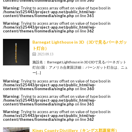
content/themes/lionmedia/single.php
on line
360
Warning
: Trying to access array offset on value of type bool in
/home/xs525443/project-app.net/public_html/wp-
content/themes/lionmedia/single.php
on line
361
Warning
: Trying to access array offset on value of type bool in
/home/xs525443/project-app.net/public_html/wp-
content/themes/lionmedia/single.php
on line
362
Barnegat Lighthouse in 3D（3Dで見るバーネガッ
ト灯台）
2023.09.13
施設名： Barnegat Lighthouse in 3D (3Dで見るバーネガット
灯台) 国： アメリカ合衆国 詳細： バーンガット灯台は、ニュ
ー[…]
Warning
: Trying to access array offset on value of type bool in
/home/xs525443/project-app.net/public_html/wp-
content/themes/lionmedia/single.php
on line
360
Warning
: Trying to access array offset on value of type bool in
/home/xs525443/project-app.net/public_html/wp-
content/themes/lionmedia/single.php
on line
361
Warning
: Trying to access array offset on value of type bool in
/home/xs525443/project-app.net/public_html/wp-
content/themes/lionmedia/single.php
on line
362
Kings County Distillery（キングス郡蒸留所）