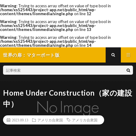
Warning
: Trying to access array offset on value of type bool in
/home/xs525443/project-app.net/public_html/wp-
content/themes/lionmedia/single.php
on line
12
Warning
: Trying to access array offset on value of type bool in
/home/xs525443/project-app.net/public_html/wp-
content/themes/lionmedia/single.php
on line
13
Warning
: Trying to access array offset on value of type bool in
/home/xs525443/project-app.net/public_html/wp-
content/themes/lionmedia/single.php
on line
14
世界の扉：マターポート版
Home Under Construction（家の建設
中）
2023.09.13
アメリカ合衆国
アメリカ合衆国