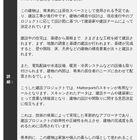
この建物は、将来的には居住スペースとして使用される予定であ
り、建設工事が進行中です。建物の構造や設計は、現在進行中のプ
ロジェクトに応じて設計図に基づいて建築家や建設チームによって
決定されています。
建設中の住宅は、基礎から屋根まで、さまざまな工程を経て建設さ
れます。まず、地盤の調査と基礎の建設が行われます。基礎が完成
すると、壁や階段、床、天井などの建物の構造要素が次々と建設さ
れます。
また、電気配線や水道設備、暖房・冷房システムなどの設備も取り
付けられます。建物の内部は、将来の居住者のニーズに合わせて配
置されるでしょう。
詳
細：
こうした建設プロジェクトでは、Matterportのスキャンが有用なツ
ールとなります。スキャンされたデータは、建設チームや建築家に
とって貴重な情報源となり、建物の設計や間取りに関する意思決定
に役立ちます。
これは、技術の発展によって実現した革新的なアプローチであり、
建設プロジェクトの効率性や正確性を向上させ、建物の完成度を高
めるために活用されています。
将来的に、この建物は家族や個人の暮らしの場として使われること