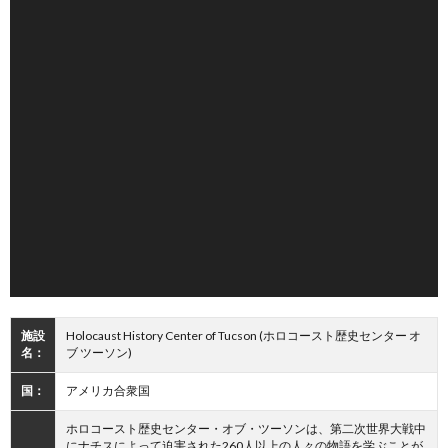
施設
Holocaust History Center of Tucson (ホロコースト歴史センター オ
名：
ブ ツーソン)
国：
アメリカ合衆国
ホロコースト歴史センター・オブ・ツーソンは、第二次世界大戦中
にナチスによって迫害された260人以上の人々の物語を学ぶことが