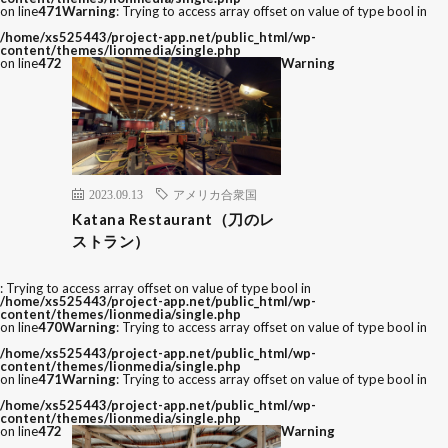
on line
471
Warning
: Trying to access array offset on value of type bool in
/home/xs525443/project-app.net/public_html/wp-
content/themes/lionmedia/single.php
on line
472
Warning
2023.09.13
アメリカ合衆国
Katana Restaurant（刀のレ
ストラン）
: Trying to access array offset on value of type bool in
/home/xs525443/project-app.net/public_html/wp-
content/themes/lionmedia/single.php
on line
470
Warning
: Trying to access array offset on value of type bool in
/home/xs525443/project-app.net/public_html/wp-
content/themes/lionmedia/single.php
on line
471
Warning
: Trying to access array offset on value of type bool in
/home/xs525443/project-app.net/public_html/wp-
content/themes/lionmedia/single.php
on line
472
Warning