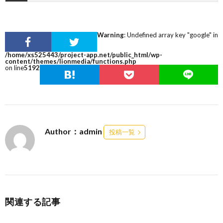
Warning
: Undefined array key "google" in
/home/xs525443/project-app.net/public_html/wp-
content/themes/lionmedia/functions.php
on line
5192
Author：admin
投稿一覧
関連する記事