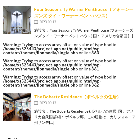
Four Seasons Ty Warner Penthouse（フォーシー
ズンズ タイ・ワーナー ペントハウス）
2023.09.13
施設名： Four Seasons Ty Warner Penthouse (フォーシーズ
ンズ タイ・ワーナー ペントハウス) 国： アメリカ合衆国 […]
Warning
: Trying to access array offset on value of type bool in
/home/xs525443/project-app.net/public_html/wp-
content/themes/lionmedia/single.php
on line
360
Warning
: Trying to access array offset on value of type bool in
/home/xs525443/project-app.net/public_html/wp-
content/themes/lionmedia/single.php
on line
361
Warning
: Trying to access array offset on value of type bool in
/home/xs525443/project-app.net/public_html/wp-
content/themes/lionmedia/single.php
on line
362
The Bobertz Residence（ボベルツの住居）
2023.09.13
施設名： The Bobertz Residence (ボベルツの住居) 国： アメ
リカ合衆国 詳細： ボベルツ邸。この建物は、カリフォルニア
州サンデ[…]