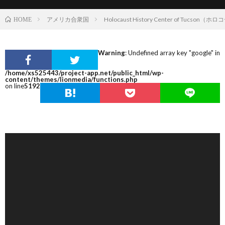
アメリカ合衆国
Holocaust History Center of Tuc
HOME
Warning
: Undefined array key "google" in
/home/xs525443/project-app.net/public_html/wp-
content/themes/lionmedia/functions.php
on line
5192