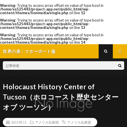
Warning
: Trying to access array offset on value of type bool in
/home/xs525443/project-app.net/public_html/wp-
content/themes/lionmedia/single.php
on line
12
Warning
: Trying to access array offset on value of type bool in
/home/xs525443/project-app.net/public_html/wp-
content/themes/lionmedia/single.php
on line
13
Warning
: Trying to access array offset on value of type bool in
/home/xs525443/project-app.net/public_html/wp-
content/themes/lionmedia/single.php
on line
14
世界の扉：マターポート版
Holocaust History Center of
Tucson（ホロコースト歴史センター
オブ ツーソン）
2023.09.13
アメリカ合衆国
アメリカ合衆国