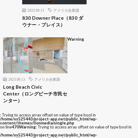
2023.09.13
アメリカ合衆国
830 Downer Place（830 ダ
ウナー・プレイス）
Warning
2023.09.13
アメリカ合衆国
Long Beach Civic
Center（ロングビーチ市民セ
ンター）
: Trying to access array offset on value of type bool in
/home/xs525443/project-app.net/public_html/wp-
content/themes/lionmedia/single.php
on line
470
Warning
: Trying to access array offset on value of type bool in
/home/xs525443/project-app.net/public_html/wp-