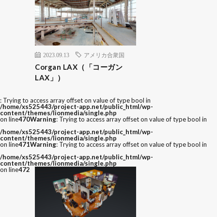
2023.09.13
アメリカ合衆国
Corgan LAX（「コーガン
LAX」）
: Trying to access array offset on value of type bool in
/home/xs525443/project-app.net/public_html/wp-
content/themes/lionmedia/single.php
on line
470
Warning
: Trying to access array offset on value of type bool in
/home/xs525443/project-app.net/public_html/wp-
content/themes/lionmedia/single.php
on line
471
Warning
: Trying to access array offset on value of type bool in
/home/xs525443/project-app.net/public_html/wp-
content/themes/lionmedia/single.php
on line
472