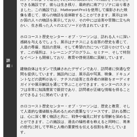
できる施設です。彼らは生き残り、最終的に南アリゾナに辿り着き
ました。この施設では、Matterport Pro1を使用して撮影された映
像を通じて、彼らの物語を追体験することができます。展示は18
か国の人々の物語を展示しており、その中には迫害や苦難に立ち向
かい、生き残った人々のエピソードが含まれています。
ホロコースト歴史センター・オブ・ツーソンは、訪れる人々に深い
感銘を与えるでしょう。展示はナチスによる迫害の歴史を通じて、
人道の尊厳、抵抗の意味、そして希望の力について語りかけていま
す。この場所は、トレーニングプログラム、セミナー、そして特別
なイベントも開催しており、教育や啓発活動に貢献しています。
詳
細：
建物自体はモダンで洗練されたデザインであり、訪問者に快適な空
間を提供しています。施設内には、展示品や写真、映像、ドキュメ
ントなどの資料があり、ナチスの迫害と生存者の体験をオーディオ
ガイドや展示解説を通じて学ぶことができます。センターのスタッ
フは非常に知識豊富で親切であり、訪問者が正確な情報を得ること
ができるように努めています。
ホロコースト歴史センター・オブ・ツーソンは、歴史と教育、そし
て人道的な価値観を高めるための貴重なリソースです。訪れる際に
は、心に深く響く物語と共に、戦争や偏見に対する理解を深めるこ
とができます。この施設は、過去の犠牲者を称えると同時に、将来
の世代に対して平和と人権の重要性を伝える役割を果たしていま
す。