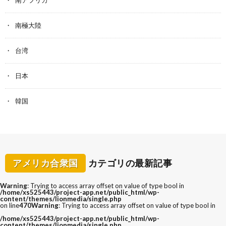
南アフリカ
南極大陸
台湾
日本
韓国
アメリカ合衆国
カテゴリの最新記事
Warning
: Trying to access array offset on value of type bool in
/home/xs525443/project-app.net/public_html/wp-
content/themes/lionmedia/single.php
on line
470
Warning
: Trying to access array offset on value of type bool in
/home/xs525443/project-app.net/public_html/wp-
content/themes/lionmedia/single.php