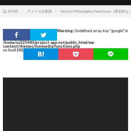
アメリカ合衆国
Historic Philadelphia Townho
HOME
Warning
: Undefined array key "google" in
/home/xs525443/project-app.net/public_html/wp-
content/themes/lionmedia/functions.php
on line
5192