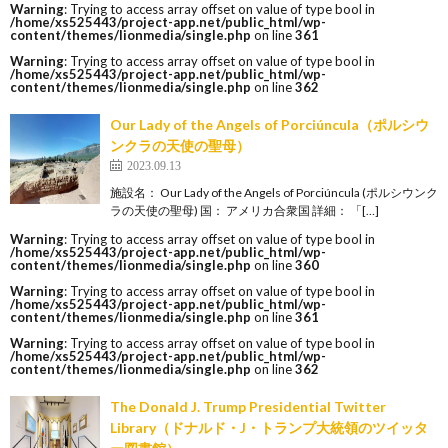
Warning
: Trying to access array offset on value of type bool in
/home/xs525443/project-app.net/public_html/wp-
content/themes/lionmedia/single.php
on line
361
Warning
: Trying to access array offset on value of type bool in
/home/xs525443/project-app.net/public_html/wp-
content/themes/lionmedia/single.php
on line
362
Our Lady of the Angels of Porciúncula（ポルシウ
ンクラの天使の聖母）
2023.09.13
施設名： Our Lady of the Angels of Porciúncula (ポルシウンク
ラの天使の聖母) 国： アメリカ合衆国 詳細： 「[…]
Warning
: Trying to access array offset on value of type bool in
/home/xs525443/project-app.net/public_html/wp-
content/themes/lionmedia/single.php
on line
360
Warning
: Trying to access array offset on value of type bool in
/home/xs525443/project-app.net/public_html/wp-
content/themes/lionmedia/single.php
on line
361
Warning
: Trying to access array offset on value of type bool in
/home/xs525443/project-app.net/public_html/wp-
content/themes/lionmedia/single.php
on line
362
The Donald J. Trump Presidential Twitter
Library（ドナルド・J・トランプ大統領のツイッタ