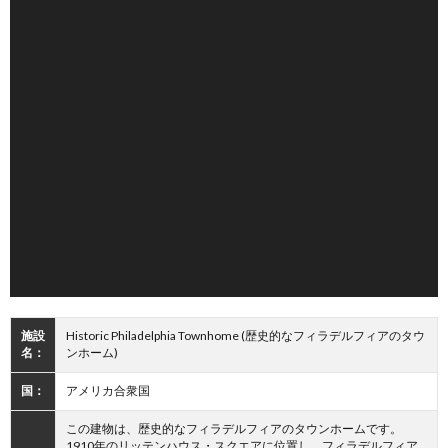
施設
Historic Philadelphia Townhome (歴史的なフィラデルフィアのタウ
名：
ンホーム)
国：
アメリカ合衆国
この建物は、歴史的なフィラデルフィアのタウンホームです。
1910年のリッテンハウス・スクエアに位置し、フィラデルフィア