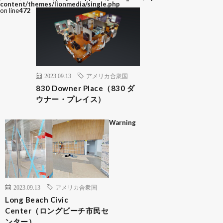
content/themes/lionmedia/single.php
on line
472
2023.09.13
アメリカ合衆国
830 Downer Place（830 ダ
ウナー・プレイス）
Warning
2023.09.13
アメリカ合衆国
Long Beach Civic
Center（ロングビーチ市民セ
ンター）