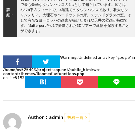
で最も豪華なタウンハウスの1つとして知られています。広さは
詳
5,374平方フィートで、4階建てのタウンハウスであり、壮大なシ
細：
ャンデリア、大理石やハードウッドの床、ステンドグラスの窓、そ
して有名なヨーロッパの画家が描いたまれな天井の壁画が特徴で
す。Matterport Pro1で撮影された3Dツアーで建物を探索すること
ができます。
Warning
: Undefined array key "google" in
/home/xs525443/project-app.net/public_html/wp-
content/themes/lionmedia/functions.php
on line
5192
Author：admin
投稿一覧