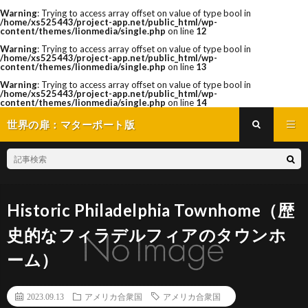
Warning
: Trying to access array offset on value of type bool in
/home/xs525443/project-app.net/public_html/wp-
content/themes/lionmedia/single.php
on line
12
Warning
: Trying to access array offset on value of type bool in
/home/xs525443/project-app.net/public_html/wp-
content/themes/lionmedia/single.php
on line
13
Warning
: Trying to access array offset on value of type bool in
/home/xs525443/project-app.net/public_html/wp-
content/themes/lionmedia/single.php
on line
14
世界の扉：マターポート版
Historic Philadelphia Townhome（歴
史的なフィラデルフィアのタウンホ
ーム）
2023.09.13
アメリカ合衆国
アメリカ合衆国