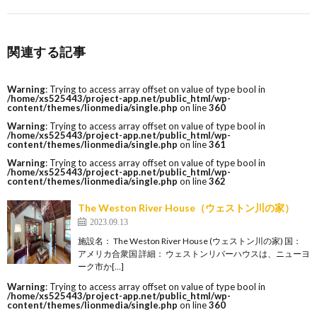
関連する記事
Warning
: Trying to access array offset on value of type bool in
/home/xs525443/project-app.net/public_html/wp-
content/themes/lionmedia/single.php
on line
360
Warning
: Trying to access array offset on value of type bool in
/home/xs525443/project-app.net/public_html/wp-
content/themes/lionmedia/single.php
on line
361
Warning
: Trying to access array offset on value of type bool in
/home/xs525443/project-app.net/public_html/wp-
content/themes/lionmedia/single.php
on line
362
The Weston River House（ウェストン川の家）
2023.09.13
施設名： The Weston River House (ウェストン川の家) 国：
アメリカ合衆国 詳細： ウェストンリバーハウスは、ニューヨ
ーク市か[…]
Warning
: Trying to access array offset on value of type bool in
/home/xs525443/project-app.net/public_html/wp-
content/themes/lionmedia/single.php
on line
360