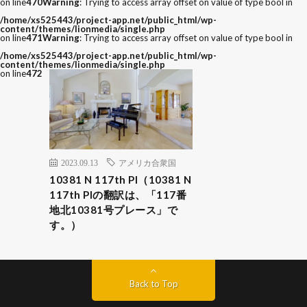
on line
470
Warning
: Trying to access array offset on value of type bool in
/home/xs525443/project-app.net/public_html/wp-
content/themes/lionmedia/single.php
on line
471
Warning
: Trying to access array offset on value of type bool in
/home/xs525443/project-app.net/public_html/wp-
content/themes/lionmedia/single.php
on line
472
2023.09.13
アメリカ合衆国
10381 N 117th Pl（10381 N
117th Plの翻訳は、「117番
地北10381号プレース」で
す。）
Back to Top