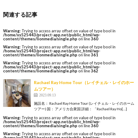
関連する記事
Warning
: Trying to access array offset on value of type bool in
/home/xs525443/project-app.net/public_html/wp-
content/themes/lionmedia/single.php
on line
360
Warning
: Trying to access array offset on value of type bool in
/home/xs525443/project-app.net/public_html/wp-
content/themes/lionmedia/single.php
on line
361
Warning
: Trying to access array offset on value of type bool in
/home/xs525443/project-app.net/public_html/wp-
content/themes/lionmedia/single.php
on line
362
Rachael Ray Home Tour（レイチェル・レイのホー
ムツアー）
2023.09.13
施設名： Rachael Ray Home Tour (レイチェル・レイのホーム
ツアー) 国： アメリカ合衆国 詳細： 「Rachael Ray Ho[…]
Warning
: Trying to access array offset on value of type bool in
/home/xs525443/project-app.net/public_html/wp-
content/themes/lionmedia/single.php
on line
360
Warning
: Trying to access array offset on value of type bool in
/home/xs525443/project-app.net/public_html/wp-