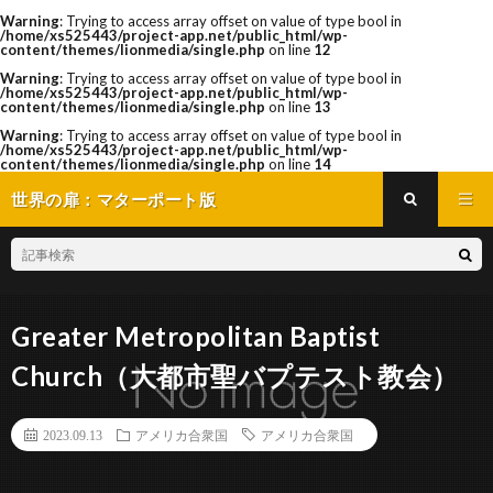
Warning
: Trying to access array offset on value of type bool in
/home/xs525443/project-app.net/public_html/wp-
content/themes/lionmedia/single.php
on line
12
Warning
: Trying to access array offset on value of type bool in
/home/xs525443/project-app.net/public_html/wp-
content/themes/lionmedia/single.php
on line
13
Warning
: Trying to access array offset on value of type bool in
/home/xs525443/project-app.net/public_html/wp-
content/themes/lionmedia/single.php
on line
14
世界の扉：マターポート版
Greater Metropolitan Baptist
Church（大都市聖バプテスト教会）
2023.09.13
アメリカ合衆国
アメリカ合衆国