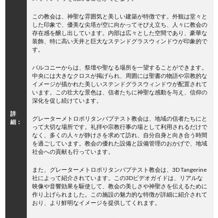
この教会は、神聖な雰囲気と美しい建築が特徴です。外観は堂々と
した印象で、優美な尖塔が空に向かってそびえ立ち、人々に教会の
存在感を醸し出しています。内部は広々とした空間であり、豪華な
装飾、特に高い天井と巨大なステンドグラスウィンドウが印象的で
す。
バルコニーからは、祭壇や聖なる場所を一望することができます。
中央には大きなクロスが掲げられ、周囲には聖書の物語や宗教的な
イメージが描かれた美しいステンドグラスウィンドウが配置されて
います。この壮大な景色は、信者たちに神聖な感動を与え、信仰の
深化を促し続けています。
詳
グレーターメトロポリタンバプテスト教会は、地域の信者たちにと
細：
って大切な場所です。礼拝や宗教行事の場として利用されるだけで
なく、多くの人々が静けさを求めて訪れ、自分自身と向き合う時間
を過ごしています。教会の優れた設備と設備管理のおかげで、地域
社会への貢献も行っています。
また、グレーターメトロポリタンバプテスト教会は、3D Tangerine
社によって紹介されています。この3Dビデオガイドは、リアルな
映像や音響効果を駆使して、教会の美しさや神聖さを伝えるために
作り上げられました。この施設の魅力的な特徴が詳細に紹介されて
おり、より鮮明なイメージを提供してくれます。