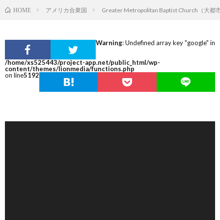
アメリカ合衆国
Greater Metropolitan Baptist Chu
HOME
Warning
: Undefined array key "google" in
/home/xs525443/project-app.net/public_html/wp-
content/themes/lionmedia/functions.php
on line
5192