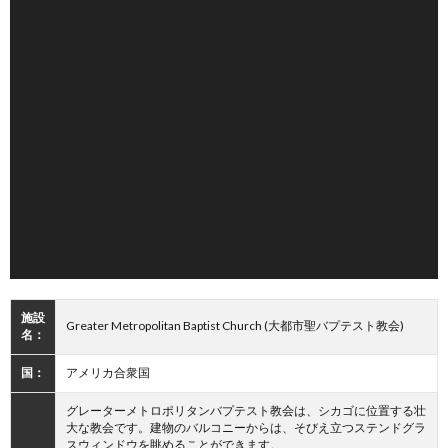
施設
Greater Metropolitan Baptist Church (大都市聖バプテスト教会)
名：
国：
アメリカ合衆国
グレーターメトロポリタンバプテスト教会は、シカゴに位置する壮
大な教会です。建物のバルコニーからは、そびえ立つステンドグラ
スウィンドウを眺めることができます。