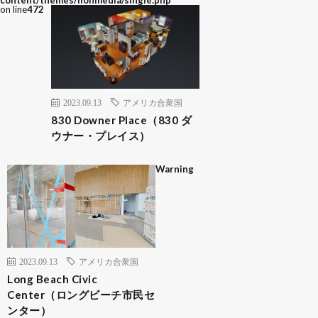
content/themes/lionmedia/single.php
on line
472
2023.09.13
アメリカ合衆国
830 Downer Place（830 ダ
ウナー・プレイス）
Warning
2023.09.13
アメリカ合衆国
Long Beach Civic
Center（ロングビーチ市民セ
ンター）