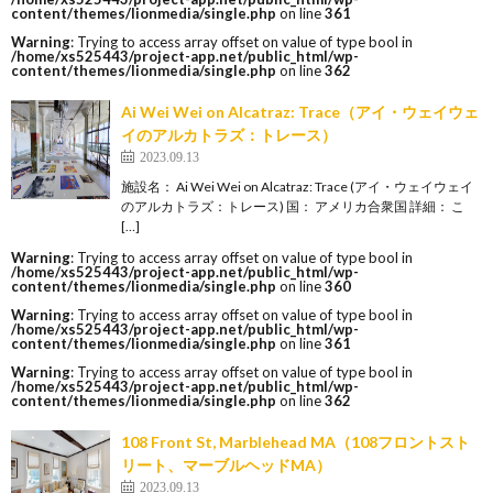
content/themes/lionmedia/single.php
on line
361
Warning
: Trying to access array offset on value of type bool in
/home/xs525443/project-app.net/public_html/wp-
content/themes/lionmedia/single.php
on line
362
Ai Wei Wei on Alcatraz: Trace（アイ・ウェイウェ
イのアルカトラズ：トレース）
2023.09.13
施設名： Ai Wei Wei on Alcatraz: Trace (アイ・ウェイウェイ
のアルカトラズ：トレース) 国： アメリカ合衆国 詳細： こ
[…]
Warning
: Trying to access array offset on value of type bool in
/home/xs525443/project-app.net/public_html/wp-
content/themes/lionmedia/single.php
on line
360
Warning
: Trying to access array offset on value of type bool in
/home/xs525443/project-app.net/public_html/wp-
content/themes/lionmedia/single.php
on line
361
Warning
: Trying to access array offset on value of type bool in
/home/xs525443/project-app.net/public_html/wp-
content/themes/lionmedia/single.php
on line
362
108 Front St, Marblehead MA（108フロントスト
リート、マーブルヘッドMA）
2023.09.13