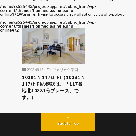
/home/xs525443/project-app.net/public_html/wp-
content/themes/lionmedia/single.php
on line
471
Warning
: Trying to access array offset on value of type bool in
/home/xs525443/project-app.net/public_html/wp-
content/themes/lionmedia/single.php
on line
472
2023.09.13
アメリカ合衆国
10381 N 117th Pl（10381 N
117th Plの翻訳は、「117番
地北10381号プレース」で
す。）
Back to Top