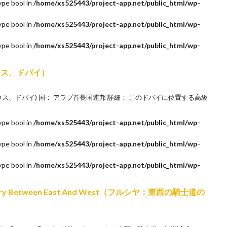
ype bool in
/home/xs525443/project-app.net/public_html/wp-
ype bool in
/home/xs525443/project-app.net/public_html/wp-
ype bool in
/home/xs525443/project-app.net/public_html/wp-
トハウス、ドバイ）
(ペントハウス、ドバイ) 国： アラブ首長国連邦 詳細： このドバイに位置する高級
ype bool in
/home/xs525443/project-app.net/public_html/wp-
ype bool in
/home/xs525443/project-app.net/public_html/wp-
ype bool in
/home/xs525443/project-app.net/public_html/wp-
hivalry Between East And West（フルシヤ：東西の騎士道の