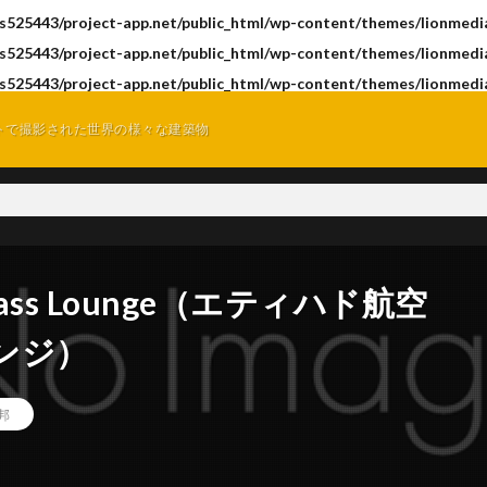
s525443/project-app.net/public_html/wp-content/themes/lionmedia
s525443/project-app.net/public_html/wp-content/themes/lionmedia
s525443/project-app.net/public_html/wp-content/themes/lionmedia
トで撮影された世界の様々な建築物
st Class Lounge（エティハド航空
ンジ）
邦