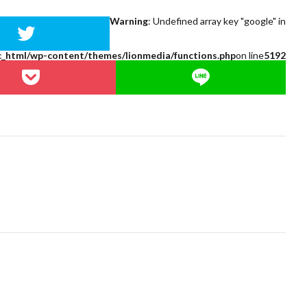
Warning
: Undefined array key "google" in
c_html/wp-content/themes/lionmedia/functions.php
on line
5192