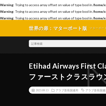
Warning
: Trying to access array offset on value of type bool in
/home/x
Warning
: Trying to access array offset on value of type bool in
/home/x
Warning
: Trying to access array offset on value of type bool in
/home/x
世界の扉：マターポート版
マターポー
Etihad Airways Fir
ファーストクラスラウ
2023.09.13
アラブ首長国連邦
アラブ首長国連