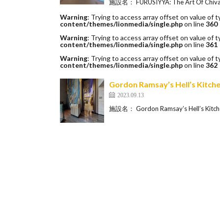
施設名： FURUSIYYA: The Art Of Ch
Warning
: Trying to access array offset on value of t
content/themes/lionmedia/single.php
on line
360
Warning
: Trying to access array offset on value of t
content/themes/lionmedia/single.php
on line
361
Warning
: Trying to access array offset on value of t
content/themes/lionmedia/single.php
on line
362
Gordon Ramsay’s Hell
2023.09.13
施設名： Gordon Ramsay’s Hell’