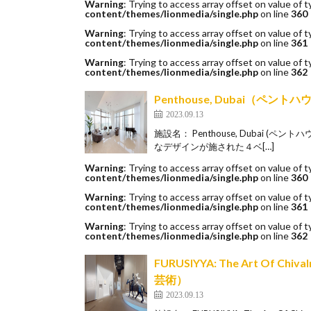
Warning
: Trying to access array offset on value of t
content/themes/lionmedia/single.php
on line
360
Warning
: Trying to access array offset on value of t
content/themes/lionmedia/single.php
on line
361
Warning
: Trying to access array offset on value of t
content/themes/lionmedia/single.php
on line
362
Penthouse, Dubai（ペン
2023.09.13
施設名： Penthouse, Dubai 
なデザインが施された４ベ[…]
Warning
: Trying to access array offset on value of t
content/themes/lionmedia/single.php
on line
360
Warning
: Trying to access array offset on value of t
content/themes/lionmedia/single.php
on line
361
Warning
: Trying to access array offset on value of t
content/themes/lionmedia/single.php
on line
362
FURUSIYYA: The Art Of C
芸術）
2023.09.13