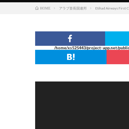
アラブ首長国連邦
Etihad Airways
HOME
/home/xs525443/project-app.net/publi