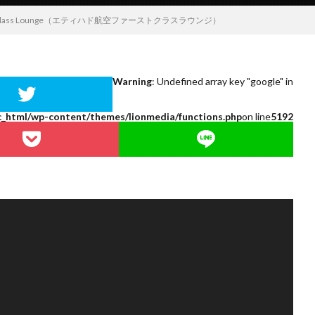
 First Class Lounge（エティハド航空ファーストクラスラウンジ）
Warning
: Undefined array key "google" in
c_html/wp-content/themes/lionmedia/functions.php
on line
5192