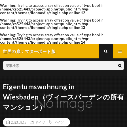
Warning
: Trying to access array offset on value of type bool in
/home/xs525443/project-app.net/public_html/wp-
content/themes/lionmedia/single.php
on line
12
Warning
: Trying to access array offset on value of type bool in
/home/xs525443/project-app.net/public_html/wp-
content/themes/lionmedia/single.php
on line
13
Warning
: Trying to access array offset on value of type bool in
/home/xs525443/project-app.net/public_html/wp-
content/themes/lionmedia/single.php
on line
14
世界の扉：マターポート版
Eigentumswohnung in
Wiesbaden（ヴィースバーデンの所有
マンション）
2023.09.13
ドイツ
ドイツ