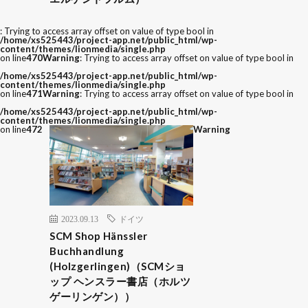
: Trying to access array offset on value of type bool in
/home/xs525443/project-app.net/public_html/wp-
content/themes/lionmedia/single.php
on line
470
Warning
: Trying to access array offset on value of type bool in
/home/xs525443/project-app.net/public_html/wp-
content/themes/lionmedia/single.php
on line
471
Warning
: Trying to access array offset on value of type bool in
/home/xs525443/project-app.net/public_html/wp-
content/themes/lionmedia/single.php
on line
472
Warning
2023.09.13
ドイツ
SCM Shop Hänssler
Buchhandlung
(Holzgerlingen)（SCMショ
ップ ヘンスラー書店（ホルツ
ゲーリンゲン））