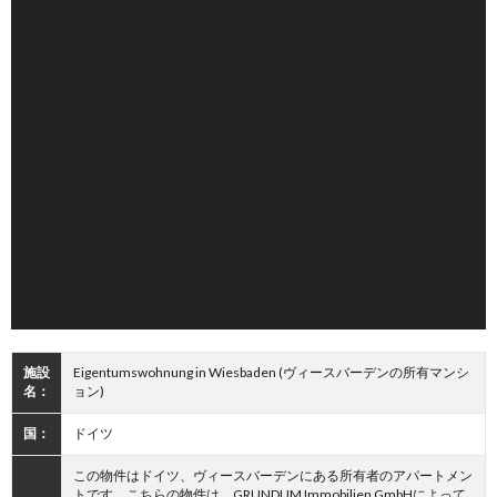
施設
Eigentumswohnung in Wiesbaden (ヴィースバーデンの所有マンシ
名：
ョン)
国：
ドイツ
この物件はドイツ、ヴィースバーデンにある所有者のアパートメン
トです。こちらの物件は、GRUNDUM Immobilien GmbHによって