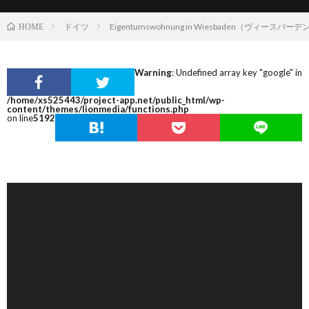
ドイツ
Eigentumswohnung in Wiesbaden（ヴィース
HOME
Warning
: Undefined array key "google" in
/home/xs525443/project-app.net/public_html/wp-
content/themes/lionmedia/functions.php
on line
5192