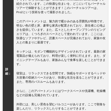
紹介されています。この快適な住まいを、どこにいてもバーチャル
ツアーで体験することができます！このバーチャルツアーは、
Pro2という技術を使って撮影されました。
このアパートメントは、魅力的で暖かみのある雰囲気が特徴です。
明るい色の壁と床、豪華な家具が配置されており、居住者に心地よ
さを提供しています。また、広々としたオープンプランのリビング
エリアは、くつろぎのスペースとして使われています。ここには、
快適なソファやテレビ、読書スペースが完備されており、家族や友
人との集まりに最適です。
キッチンは、モダンで機能的なデザインがされています。最新の家
電製品が備えられており、料理が楽しく便利に行えます。また、ダ
イニングテーブルもあり、家族みんなで食事を楽しむことができま
す。
詳
寝室は、リラックスできる空間です。快眠をサポートするベッドや
細：
大容量の収納スペースがあり、快適な生活を送ることができます。
また、専用のバスルームもあります。
さらに、このアパートメントにはワークスペースや洗濯機、乾燥機
などの設備も完備されています。
外部には、美しい景色を望むバルコニーがあります。ここで朝食を
楽しんだり、リラックスしたりすることができます。