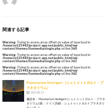
関連する記事
Warning
: Trying to access array offset on value of type bool in
/home/xs525443/project-app.net/public_html/wp-
content/themes/lionmedia/single.php
on line
360
Warning
: Trying to access array offset on value of type bool in
/home/xs525443/project-app.net/public_html/wp-
content/themes/lionmedia/single.php
on line
361
Warning
: Trying to access array offset on value of type bool in
/home/xs525443/project-app.net/public_html/wp-
content/themes/lionmedia/single.php
on line
362
Planetarium Stuttgart（シュトゥットガルト・プ
ラネタリウム）
2023.09.13
施設名： Planetarium Stuttgart (シュトゥットガルト・プラネ
タリウム) 国： ドイツ 詳細： シュトゥットガルトプラネタリ
ウムは[…]