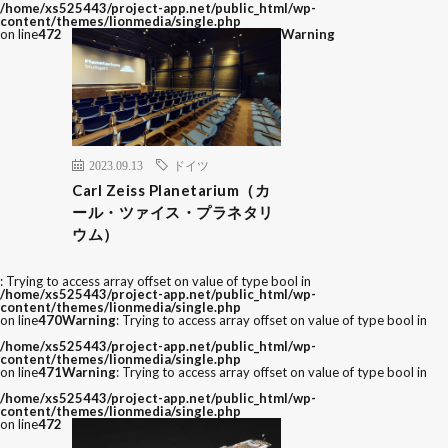
/home/xs525443/project-app.net/public_html/wp-
content/themes/lionmedia/single.php
on line
472
Warning
2023.09.13
ドイツ
Carl Zeiss Planetarium（カ
ール・ツァイス・プラネタリ
ウム）
: Trying to access array offset on value of type bool in
/home/xs525443/project-app.net/public_html/wp-
content/themes/lionmedia/single.php
on line
470
Warning
: Trying to access array offset on value of type bool in
/home/xs525443/project-app.net/public_html/wp-
content/themes/lionmedia/single.php
on line
471
Warning
: Trying to access array offset on value of type bool in
/home/xs525443/project-app.net/public_html/wp-
content/themes/lionmedia/single.php
on line
472