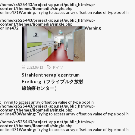
/home/xs525443/project-app.net/public_html/wp-
content/themes/lionmedia/single.php
on line
471
Warning
: Trying to access array offset on value of type bool in
/home/xs525443/project-app.net/public_html/wp-
content/themes/lionmedia/single.php
on line
472
Warning
2023.09.13
ドイツ
Strahlentherapiezentrum
Freiburg（フライブルク放射
線治療センター）
: Trying to access array offset on value of type bool in
/home/xs525443/project-app.net/public_html/wp-
content/themes/lionmedia/single.php
on line
470
Warning
: Trying to access array offset on value of type bool in
/home/xs525443/project-app.net/public_html/wp-
content/themes/lionmedia/single.php
on line
471
Warning
: Trying to access array offset on value of type bool in