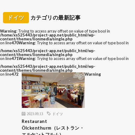
ドイツ
カテゴリの最新記事
Warning
: Trying to access array offset on value of type bool in
/home/xs525443/project-app.net/public_html/wp-
content/themes/lionmedia/single.php
on line
470
Warning
: Trying to access array offset on value of type bool in
/home/xs525443/project-app.net/public_html/wp-
content/themes/lionmedia/single.php
on line
471
Warning
: Trying to access array offset on value of type bool in
/home/xs525443/project-app.net/public_html/wp-
content/themes/lionmedia/single.php
on line
472
Warning
2023.09.13
ドイツ
Restaurant
Ölckenthurm（レストラン・
エルケントフルム）