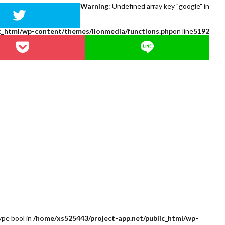
Warning
: Undefined array key "google" in
c_html/wp-content/themes/lionmedia/functions.php
on line
5192
ype bool in
/home/xs525443/project-app.net/public_html/wp-