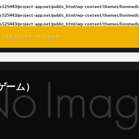
s525443/project-app.net/public_html/wp-content/themes/lionmedia
s525443/project-app.net/public_html/wp-content/themes/lionmedia
s525443/project-app.net/public_html/wp-content/themes/lionmedia
トで撮影された世界の様々な建築物
D ゲーム）