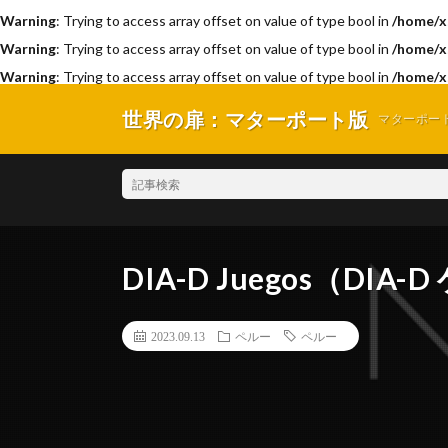
Warning
: Trying to access array offset on value of type bool in
/home/x
Warning
: Trying to access array offset on value of type bool in
/home/x
Warning
: Trying to access array offset on value of type bool in
/home/x
世界の扉：マターポート版
マターポー
DIA-D Juegos（DIA-
2023.09.13
ペルー
ペルー