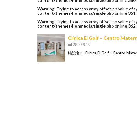
content/themes/lionmedia/single.php
on line
360
Warning
: Trying to access array offset on value of t
content/themes/lionmedia/single.php
on line
361
Warning
: Trying to access array offset on value of t
content/themes/lionmedia/single.php
on line
362
Clínica El Golf – Cen
2023.09.13
施設名： Clínica El Golf – Cent