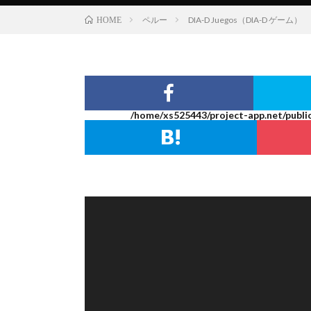
ペルー
DIA-D Juegos（DIA-D ゲーム）
HOME
/home/xs525443/project-app.net/publi