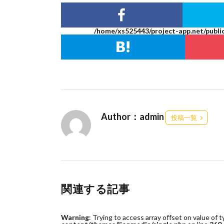
/home/xs525443/project-app.net/publi
Author：admin
投稿一覧
関連する記事
Warning
: Trying to access array offset on value of t