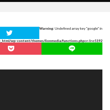
Warning
: Undefined array key "google" in
c_html/wp-content/themes/lionmedia/functions.php
on line
5192