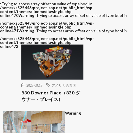
: Trying to access array offset on value of type bool in
/home/xs525443/project-app.net/public_html/wp-
content/themes/lionmedia/single.php
on line
470
Warning
: Trying to access array offset on value of type bool in
/home/xs525443/project-app.net/public_html/wp-
content/themes/lionmedia/single.php
on line
471
Warning
: Trying to access array offset on value of type bool in
/home/xs525443/project-app.net/public_html/wp-
content/themes/lionmedia/single.php
on line
472
2023.09.13
アメリカ合衆国
830 Downer Place（830 ダ
ウナー・プレイス）
Warning