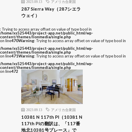
2023.09.13
アメリカ合衆国
287 Sierra Way（287シエラ
ウェイ）
: Trying to access array offset on value of type bool in
/home/xs525443/project-app.net/public_html/wp-
content/themes/lionmedia/single.php
on line
470
Warning
: Trying to access array offset on value of type bool in
/home/xs525443/project-app.net/public_html/wp-
content/themes/lionmedia/single.php
on line
471
Warning
: Trying to access array offset on value of type bool in
/home/xs525443/project-app.net/public_html/wp-
content/themes/lionmedia/single.php
on line
472
2023.09.13
アメリカ合衆国
10381 N 117th Pl（10381 N
117th Plの翻訳は、「117番
地北10381号プレース」で