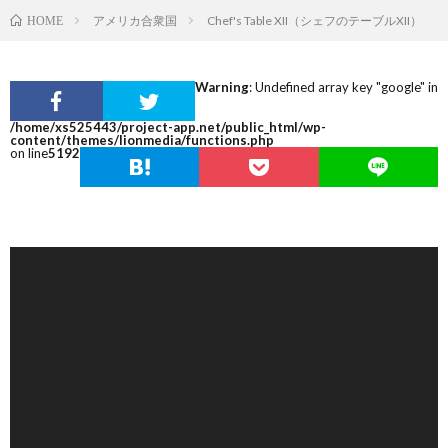
アメリカ合衆国
Chef's Table XII（シェフのテーブルXII）
HOME
Warning
: Undefined array key "google" in
/home/xs525443/project-app.net/public_html/wp-
content/themes/lionmedia/functions.php
on line
5192