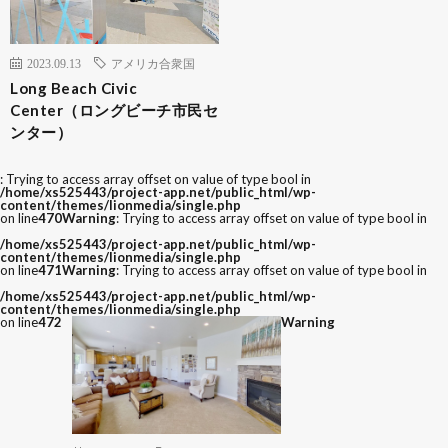
2023.09.13
アメリカ合衆国
Long Beach Civic
Center（ロングビーチ市民セ
ンター）
: Trying to access array offset on value of type bool in
/home/xs525443/project-app.net/public_html/wp-
content/themes/lionmedia/single.php
on line
470
Warning
: Trying to access array offset on value of type bool in
/home/xs525443/project-app.net/public_html/wp-
content/themes/lionmedia/single.php
on line
471
Warning
: Trying to access array offset on value of type bool in
/home/xs525443/project-app.net/public_html/wp-
content/themes/lionmedia/single.php
on line
472
Warning