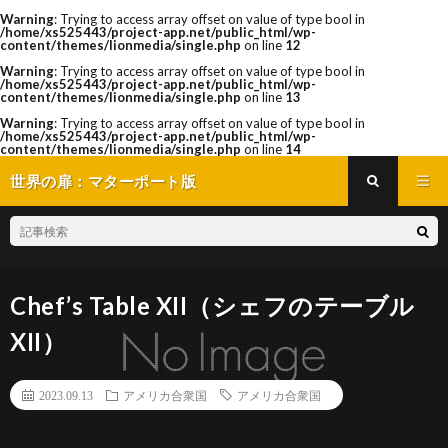
Warning
: Trying to access array offset on value of type bool in
/home/xs525443/project-app.net/public_html/wp-
content/themes/lionmedia/single.php
on line
12
Warning
: Trying to access array offset on value of type bool in
/home/xs525443/project-app.net/public_html/wp-
content/themes/lionmedia/single.php
on line
13
Warning
: Trying to access array offset on value of type bool in
/home/xs525443/project-app.net/public_html/wp-
content/themes/lionmedia/single.php
on line
14
世界の扉：マターポート版
Chef’s Table XII（シェフのテーブル
XII）
2023.09.13
アメリカ合衆国
アメリカ合衆国