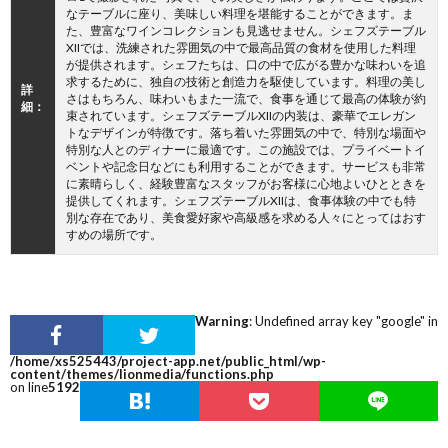
なテーブルに座り、美味しい料理を堪能することができます。ま
た、豊富なワインコレクションも見逃せません。シェフズテーブル
XIIでは、洗練された雰囲気の中で最高品質の食材を使用した料理
が提供されます。シェフたちは、口の中で広がる豊かな味わいを追
求するために、独自の技術と創造力を駆使しています。料理の美し
詳
さはもちろん、味わいもまた一流で、食事を通じて最高の体験が約
細：
束されています。シェフズテーブルXIIの内装は、豪華でエレガン
トなデザインが特徴です。落ち着いた雰囲気の中で、特別な場面や
特別な人とのディナーに最適です。この施設では、プライベートイ
ベントや記念日などにも利用することができます。サービスも非常
に素晴らしく、経験豊富なスタッフがお客様に心地よいひとときを
提供してくれます。シェフズテーブルXIIは、食事体験の中でも特
別な存在であり、美食愛好家や高級感を求める人々にとってはおす
すめの場所です。
Warning
: Undefined array key "google" in
/home/xs525443/project-app.net/public_html/wp-
content/themes/lionmedia/functions.php
on line
5192