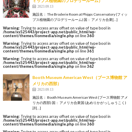
ィップス植物園のブロデリールーム）
2023.09.13
施設名： The Broderie Room at Phipps Conservatory (フィッ
プス植物園のブロデリールーム) 国： アメリカ合衆[…]
Warning
: Trying to access array offset on value of type bool in
/home/xs525443/project-app.net/public_html/wp-
content/themes/lionmedia/single.php
on line
360
Warning
: Trying to access array offset on value of type bool in
/home/xs525443/project-app.net/public_html/wp-
content/themes/lionmedia/single.php
on line
361
Warning
: Trying to access array offset on value of type bool in
/home/xs525443/project-app.net/public_html/wp-
content/themes/lionmedia/single.php
on line
362
Booth Museum American West（ブース博物館 ア
メリカの西部）
2023.09.13
施設名： Booth Museum American West (ブース博物館 アメ
リカの西部) 国： アメリカ合衆国 (あめりかがっしゅうこく)
詳[…]
Warning
: Trying to access array offset on value of type bool in
/home/xs525443/project-app.net/public_html/wp-
content/themes/lionmedia/single.php
on line
360
Warning
: Trying to access array offset on value of type bool in