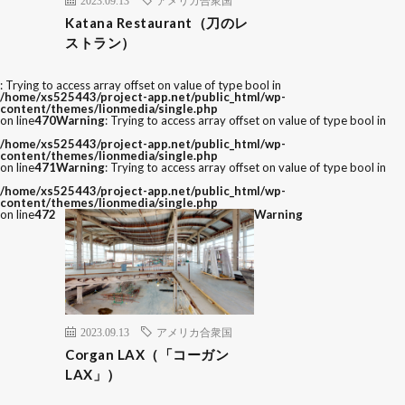
Katana Restaurant（刀のレ
ストラン）
: Trying to access array offset on value of type bool in
/home/xs525443/project-app.net/public_html/wp-
content/themes/lionmedia/single.php
on line
470
Warning
: Trying to access array offset on value of type bool in
/home/xs525443/project-app.net/public_html/wp-
content/themes/lionmedia/single.php
on line
471
Warning
: Trying to access array offset on value of type bool in
/home/xs525443/project-app.net/public_html/wp-
content/themes/lionmedia/single.php
on line
472
Warning
2023.09.13
アメリカ合衆国
Corgan LAX（「コーガン
LAX」）