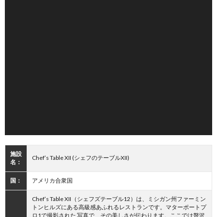
施設
Chef’s Table XII (シェフのテーブルXII)
名：
国：
アメリカ合衆国
Chef’s Table XII（シェフズテーブル12）は、ミシガン州ファーミン
トンヒルズにある高級感あふれるレストランです。マターポートプ
ロ1で撮影された 写真で、その美しさが伝わります。ここでは贅沢