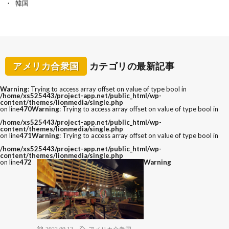
韓国
アメリカ合衆国
カテゴリの最新記事
Warning
: Trying to access array offset on value of type bool in
/home/xs525443/project-app.net/public_html/wp-
content/themes/lionmedia/single.php
on line
470
Warning
: Trying to access array offset on value of type bool in
/home/xs525443/project-app.net/public_html/wp-
content/themes/lionmedia/single.php
on line
471
Warning
: Trying to access array offset on value of type bool in
/home/xs525443/project-app.net/public_html/wp-
content/themes/lionmedia/single.php
on line
472
Warning
2023.09.13
アメリカ合衆国