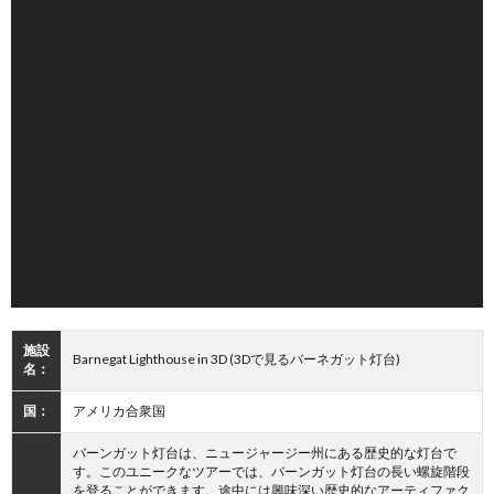
施設
Barnegat Lighthouse in 3D (3Dで見るバーネガット灯台)
名：
国：
アメリカ合衆国
バーンガット灯台は、ニュージャージー州にある歴史的な灯台で
す。このユニークなツアーでは、バーンガット灯台の長い螺旋階段
を登ることができます。途中には興味深い歴史的なアーティファク