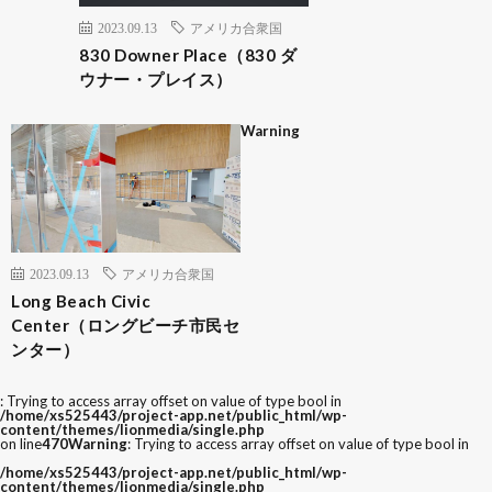
2023.09.13
アメリカ合衆国
830 Downer Place（830 ダ
ウナー・プレイス）
Warning
2023.09.13
アメリカ合衆国
Long Beach Civic
Center（ロングビーチ市民セ
ンター）
: Trying to access array offset on value of type bool in
/home/xs525443/project-app.net/public_html/wp-
content/themes/lionmedia/single.php
on line
470
Warning
: Trying to access array offset on value of type bool in
/home/xs525443/project-app.net/public_html/wp-
content/themes/lionmedia/single.php