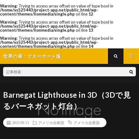
Warning
: Trying to access array offset on value of type bool in
/home/xs525443/project-app.net/public_html/wp-
content/themes/lionmedia/single.php
on line
12
Warning
: Trying to access array offset on value of type bool in
/home/xs525443/project-app.net/public_html/wp-
content/themes/lionmedia/single.php
on line
13
Warning
: Trying to access array offset on value of type bool in
/home/xs525443/project-app.net/public_html/wp-
content/themes/lionmedia/single.php
on line
14
世界の扉：マターポート版
Barnegat Lighthouse in 3D（3Dで見
るバーネガット灯台）
2023.09.13
アメリカ合衆国
アメリカ合衆国