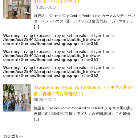
センターペントハウス）
2023.09.13
施設名： Carmel City Center Penthouse (カーメルシティセン
ターペントハウス) 国： アメリカ合衆国 詳細： カーマルシテ
[…]
Warning
: Trying to access array offset on value of type bool in
/home/xs525443/project-app.net/public_html/wp-
content/themes/lionmedia/single.php
on line
360
Warning
: Trying to access array offset on value of type bool in
/home/xs525443/project-app.net/public_html/wp-
content/themes/lionmedia/single.php
on line
361
Warning
: Trying to access array offset on value of type bool in
/home/xs525443/project-app.net/public_html/wp-
content/themes/lionmedia/single.php
on line
362
Texas Home Prepared to Rebuild（テキサス州の
家、再建に向け準備完了）
2023.09.13
施設名： Texas Home Prepared to Rebuild (テキサス州の家、
再建に向け準備完了) 国： アメリカ合衆国 詳細： この建物
[…]
カテゴリー