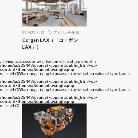
2023.09.13
アメリカ合衆国
Corgan LAX（「コーガン
LAX」）
: Trying to access array offset on value of type bool in
/home/xs525443/project-app.net/public_html/wp-
content/themes/lionmedia/single.php
on line
470
Warning
: Trying to access array offset on value of type bool in
/home/xs525443/project-app.net/public_html/wp-
content/themes/lionmedia/single.php
on line
471
Warning
: Trying to access array offset on value of type bool in
/home/xs525443/project-app.net/public_html/wp-
content/themes/lionmedia/single.php
on line
472