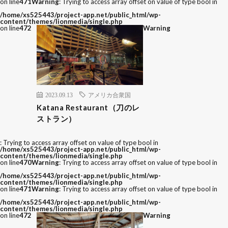
on line
471
Warning
: Trying to access array offset on value of type bool in
/home/xs525443/project-app.net/public_html/wp-
content/themes/lionmedia/single.php
on line
472
Warning
2023.09.13
アメリカ合衆国
Katana Restaurant（刀のレ
ストラン）
: Trying to access array offset on value of type bool in
/home/xs525443/project-app.net/public_html/wp-
content/themes/lionmedia/single.php
on line
470
Warning
: Trying to access array offset on value of type bool in
/home/xs525443/project-app.net/public_html/wp-
content/themes/lionmedia/single.php
on line
471
Warning
: Trying to access array offset on value of type bool in
/home/xs525443/project-app.net/public_html/wp-
content/themes/lionmedia/single.php
on line
472
Warning