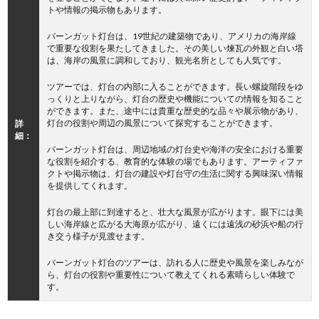
トや情報の掲示物もあります。
バーンガット灯台は、19世紀の建築物であり、アメリカの海岸線
で重要な役割を果たしてきました。その美しい煉瓦の外観と白い塔
は、海岸の風景に調和しており、観光名所としても人気です。
ツアーでは、灯台の内部に入ることができます。長い螺旋階段をゆ
っくりと上りながら、灯台の歴史や機能についての情報を知ること
ができます。また、途中には貴重な歴史的な品々や展示物があり、
灯台の役割や周辺の風景について探究することができます。
詳
細：
バーンガット灯台は、周辺地域の灯台史や海洋の安全における重要
な役割を紹介する、教育的な体験の場でもあります。アーティファ
クトや掲示物は、灯台の建設や灯台守の生活に関する興味深い情報
を提供してくれます。
灯台の最上部に到達すると、壮大な風景が広がります。眼下には美
しい海岸線と広がる大海原が広がり、遠くには遠浅の砂浜や船の行
き交う様子が見渡せます。
バーンガット灯台のツアーは、訪れる人に歴史や風景を楽しみなが
ら、灯台の役割や重要性について教えてくれる素晴らしい体験で
す。