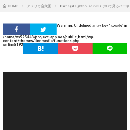
アメリカ合衆国
Barnegat Lighthouse in 3D（3Dで見
HOME
Warning
: Undefined array key "google" in
/home/xs525443/project-app.net/public_html/wp-
content/themes/lionmedia/functions.php
on line
5192