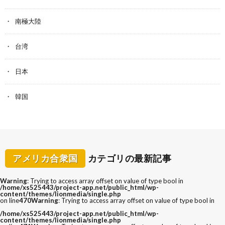
南極大陸
台湾
日本
韓国
アメリカ合衆国
カテゴリの最新記事
Warning
: Trying to access array offset on value of type bool in
/home/xs525443/project-app.net/public_html/wp-
content/themes/lionmedia/single.php
on line
470
Warning
: Trying to access array offset on value of type bool in
/home/xs525443/project-app.net/public_html/wp-
content/themes/lionmedia/single.php