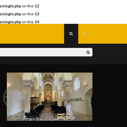
/single.php
on line
12
/single.php
on line
13
/single.php
on line
14