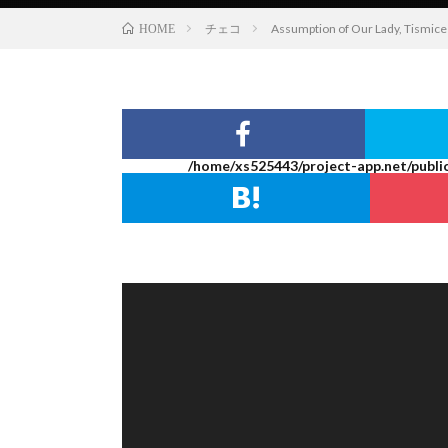
チェコ
Assumption of Our Lady
HOME
/home/xs525443/project-app.net/publi