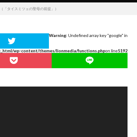
, Tismice（「タイスミツェの聖母の前提」）
Warning
: Undefined array key "google" in
c_html/wp-content/themes/lionmedia/functions.php
on line
5192