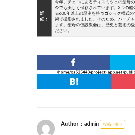
今年、チェコにあるティスミツェの聖母の
今でも美しく保存されています。3つの船
詳
る600年以上の歴史を持つゴシック様式のマド
細：
術で撮影されました。そのため、バーチャ
ます。聖母の仮設教会は、歴史と芸術の愛
ださい。
/home/xs525443/project-app.net/publi
Author：admin
投稿一覧