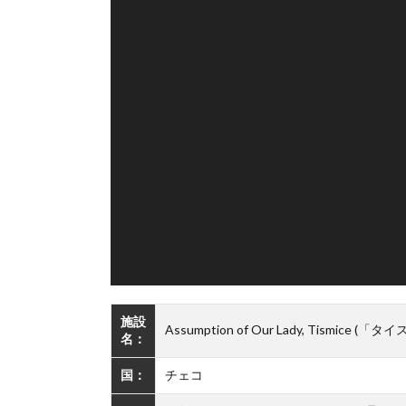
施設
Assumption of Our Lady, Tismic
名：
国：
チェコ