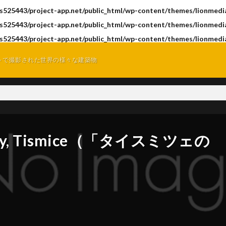
s525443/project-app.net/public_html/wp-content/themes/lionmedia
s525443/project-app.net/public_html/wp-content/themes/lionmedia
s525443/project-app.net/public_html/wp-content/themes/lionmedia
トで撮影された世界の様々な建築物
 Lady, Tismice（「タイスミツェの