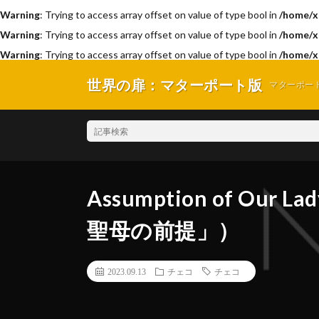
Warning
: Trying to access array offset on value of type bool in
/home/x
Warning
: Trying to access array offset on value of type bool in
/home/x
Warning
: Trying to access array offset on value of type bool in
/home/x
世界の扉：マターポート版
マターポー
Assumption of Our
聖母の前提」）
2023.09.13
チェコ
チェコ