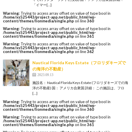
「イマー[…]
Warning
: Trying to access array offset on value of type bool in
/home/xs525443/project-app.net/public_html/wp-
content/themes/lionmedia/single.php
on line
360
Warning
: Trying to access array offset on value of type bool in
/home/xs525443/project-app.net/public_html/wp-
content/themes/lionmedia/single.php
on line
361
Warning
: Trying to access array offset on value of type bool in
/home/xs525443/project-app.net/public_html/wp-
content/themes/lionmedia/single.php
on line
362
Nautical Florida Keys Estate（フロリダキーズで
の海洋の不動産）
2023.09.13
施設名： Nautical Florida Keys Estate (フロリダキーズでの海
洋の不動産) 国： アメリカ合衆国 詳細： この施設は、フロ
[…]
Warning
: Trying to access array offset on value of type bool in
/home/xs525443/project-app.net/public_html/wp-
content/themes/lionmedia/single.php
on line
360
Warning
: Trying to access array offset on value of type bool in
/home/xs525443/project-app.net/public_html/wp-
content/themes/lionmedia/single.php
on line
361