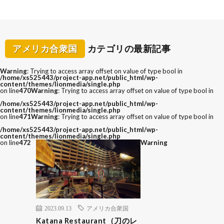
アメリカ合衆国
カテゴリの最新記事
Warning
: Trying to access array offset on value of type bool in
/home/xs525443/project-app.net/public_html/wp-
content/themes/lionmedia/single.php
on line
470
Warning
: Trying to access array offset on value of type bool in
/home/xs525443/project-app.net/public_html/wp-
content/themes/lionmedia/single.php
on line
471
Warning
: Trying to access array offset on value of type bool in
/home/xs525443/project-app.net/public_html/wp-
content/themes/lionmedia/single.php
on line
472
Warning
2023.09.13
アメリカ合衆国
Katana Restaurant（刀のレ