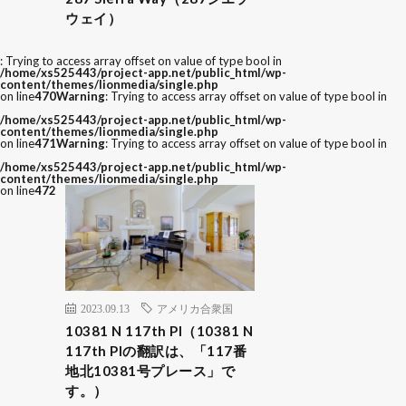
ウェイ）
: Trying to access array offset on value of type bool in
/home/xs525443/project-app.net/public_html/wp-
content/themes/lionmedia/single.php
on line
470
Warning
: Trying to access array offset on value of type bool in
/home/xs525443/project-app.net/public_html/wp-
content/themes/lionmedia/single.php
on line
471
Warning
: Trying to access array offset on value of type bool in
/home/xs525443/project-app.net/public_html/wp-
content/themes/lionmedia/single.php
on line
472
2023.09.13
アメリカ合衆国
10381 N 117th Pl（10381 N
117th Plの翻訳は、「117番
地北10381号プレース」で
す。）