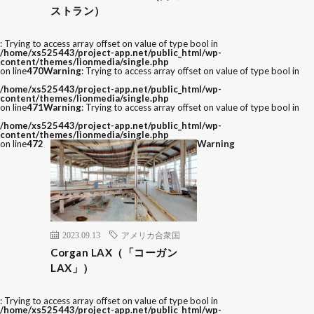
ストラン）
: Trying to access array offset on value of type bool in
/home/xs525443/project-app.net/public_html/wp-
content/themes/lionmedia/single.php
on line
470
Warning
: Trying to access array offset on value of type bool in
/home/xs525443/project-app.net/public_html/wp-
content/themes/lionmedia/single.php
on line
471
Warning
: Trying to access array offset on value of type bool in
/home/xs525443/project-app.net/public_html/wp-
content/themes/lionmedia/single.php
on line
472
Warning
2023.09.13
アメリカ合衆国
Corgan LAX（「コーガン
LAX」）
: Trying to access array offset on value of type bool in
/home/xs525443/project-app.net/public_html/wp-