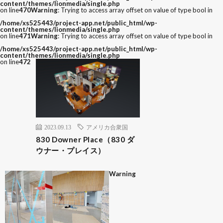
content/themes/lionmedia/single.php
on line
470
Warning
: Trying to access array offset on value of type bool in
/home/xs525443/project-app.net/public_html/wp-
content/themes/lionmedia/single.php
on line
471
Warning
: Trying to access array offset on value of type bool in
/home/xs525443/project-app.net/public_html/wp-
content/themes/lionmedia/single.php
on line
472
2023.09.13
アメリカ合衆国
830 Downer Place（830 ダ
ウナー・プレイス）
Warning