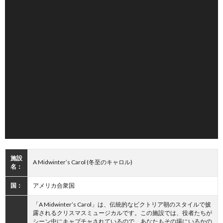
施設
A Midwinter’s Carol (冬至のキャロル)
名：
国：
アメリカ合衆国
「A Midwinter’s Carol」は、伝統的なビクトリア朝のスタイルで披
露されるクリスマスミュージカルです。この施設では、役者たちが
シーン中にキャプチャされているので、あなたもその場にいるかの