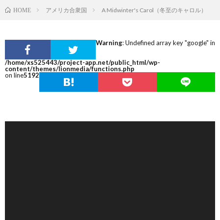
アメリカ合衆国
A Midwinter's Carol（冬至のキャロル）
HOME
Warning
: Undefined array key "google" in
/home/xs525443/project-app.net/public_html/wp-
content/themes/lionmedia/functions.php
on line
5192