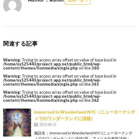
投稿一覧
関連する記事
Warning
: Trying to access array offset on value of type bool in
/home/xs525443/project-app.net/public_html/wp-
content/themes/lionmedia/single.php
on line
360
Warning
: Trying to access array offset on value of type bool in
/home/xs525443/project-app.net/public_html/wp-
content/themes/lionmedia/single.php
on line
361
Warning
: Trying to access array offset on value of type bool in
/home/xs525443/project-app.net/public_html/wp-
content/themes/lionmedia/single.php
on line
362
Immersed in Wonderland NYC（ニューヨークシテ
ィでのワンダーランドに没頭）
2023.09.13
施設名： Immersed in Wonderland NYC (ニューヨークシテ
ィでのワンダーランドに没頭) 国： アメリカ合衆国 詳細：