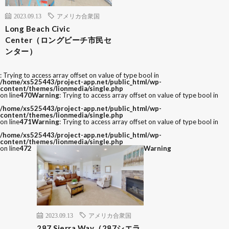
2023.09.13
アメリカ合衆国
Long Beach Civic
Center（ロングビーチ市民セ
ンター）
: Trying to access array offset on value of type bool in
/home/xs525443/project-app.net/public_html/wp-
content/themes/lionmedia/single.php
on line
470
Warning
: Trying to access array offset on value of type bool in
/home/xs525443/project-app.net/public_html/wp-
content/themes/lionmedia/single.php
on line
471
Warning
: Trying to access array offset on value of type bool in
/home/xs525443/project-app.net/public_html/wp-
content/themes/lionmedia/single.php
on line
472
Warning
2023.09.13
アメリカ合衆国
287 Sierra Way（287シエラ