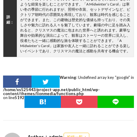
ような錯覚を楽しむことができます。「A Midwinter’s Carol」は寒
い冬の季節に行われますが、照明や衣装、セットデザインなど、ビ
クトリア朝時代の雰囲気を再現しており、観客は時代を感じること
詳
ができます。また、この建物は歴史的な価値も持っており、その美
細：
しさや魅力に訪れる人々を魅了しています。劇場の中に足を踏み入
れると、クリスマスの魔法に包まれた世界へと誘われます。豪華な
舞台や効果的な演出によって、観客はストーリーの世界に没入し、
役者たちと一緒に感動的な旅を体験することができます。「A
Midwinter’s Carol」は家族や友人と一緒に訪れることができる楽し
いイベントであり、クリスマスの魔法と感動を共有する機会です。
Warning
: Undefined array key "google" in
/home/xs525443/project-app.net/public_html/wp-
content/themes/lionmedia/functions.php
on line
5192
Author：admin