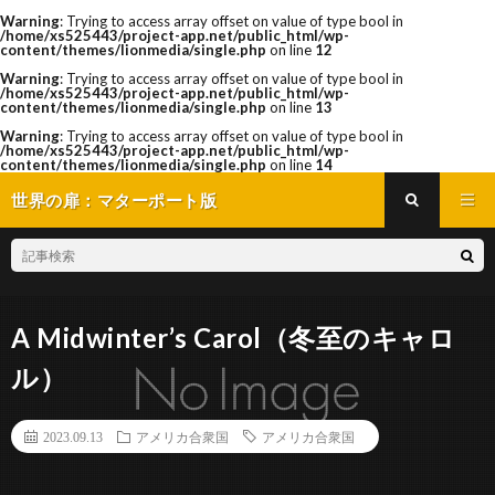
Warning
: Trying to access array offset on value of type bool in
/home/xs525443/project-app.net/public_html/wp-
content/themes/lionmedia/single.php
on line
12
Warning
: Trying to access array offset on value of type bool in
/home/xs525443/project-app.net/public_html/wp-
content/themes/lionmedia/single.php
on line
13
Warning
: Trying to access array offset on value of type bool in
/home/xs525443/project-app.net/public_html/wp-
content/themes/lionmedia/single.php
on line
14
世界の扉：マターポート版
A Midwinter’s Carol（冬至のキャロ
ル）
2023.09.13
アメリカ合衆国
アメリカ合衆国