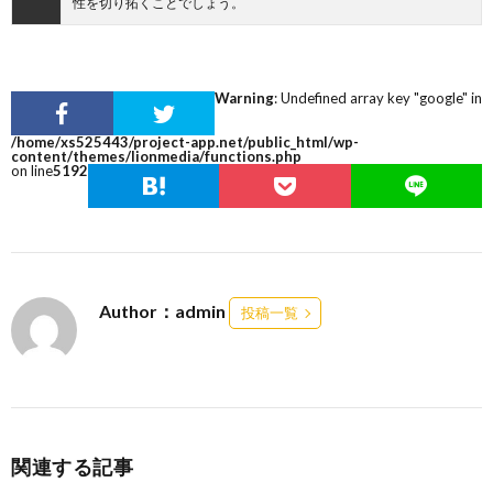
性を切り拓くことでしょう。
Warning
: Undefined array key "google" in
/home/xs525443/project-app.net/public_html/wp-
content/themes/lionmedia/functions.php
on line
5192
Author：admin
投稿一覧
関連する記事