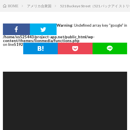
アメリカ合衆国
521 Buckeye Street（521 バックアイ ス
HOME
Warning
: Undefined array key "google" in
/home/xs525443/project-app.net/public_html/wp-
content/themes/lionmedia/functions.php
on line
5192