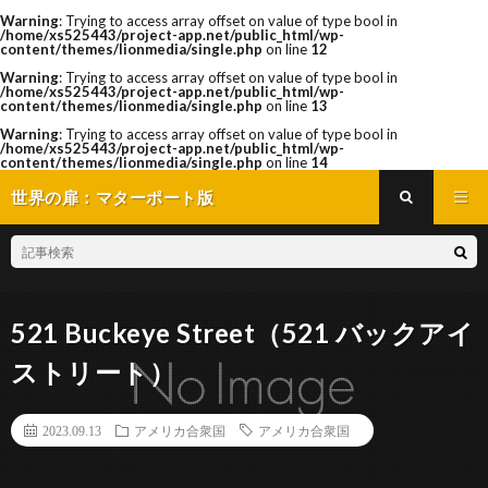
Warning
: Trying to access array offset on value of type bool in
/home/xs525443/project-app.net/public_html/wp-
content/themes/lionmedia/single.php
on line
12
Warning
: Trying to access array offset on value of type bool in
/home/xs525443/project-app.net/public_html/wp-
content/themes/lionmedia/single.php
on line
13
Warning
: Trying to access array offset on value of type bool in
/home/xs525443/project-app.net/public_html/wp-
content/themes/lionmedia/single.php
on line
14
世界の扉：マターポート版
521 Buckeye Street（521 バックアイ
ストリート）
2023.09.13
アメリカ合衆国
アメリカ合衆国