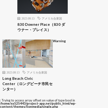
2023.09.13
アメリカ合衆国
830 Downer Place（830 ダ
ウナー・プレイス）
Warning
2023.09.13
アメリカ合衆国
Long Beach Civic
Center（ロングビーチ市民セ
ンター）
: Trying to access array offset on value of type bool in
/home/xs525443/project-app.net/public_html/wp-
content/themes/lionmedia/single.php