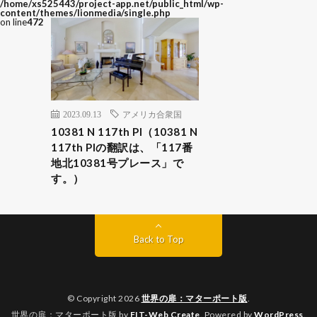
/home/xs525443/project-app.net/public_html/wp-
content/themes/lionmedia/single.php
on line
472
2023.09.13
アメリカ合衆国
10381 N 117th Pl（10381 N
117th Plの翻訳は、「117番
地北10381号プレース」で
す。）
Back to Top
© Copyright 2026
世界の扉：マターポート版
.
世界の扉：マターポート版 by
FIT-Web Create
. Powered by
WordPress
.