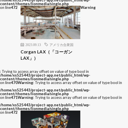
content/themes/lionmedia/single.php
on line
472
Warning
2023.09.13
アメリカ合衆国
Corgan LAX（「コーガン
LAX」）
: Trying to access array offset on value of type bool in
/home/xs525443/project-app.net/public_html/wp-
content/themes/lionmedia/single.php
on line
470
Warning
: Trying to access array offset on value of type bool in
/home/xs525443/project-app.net/public_html/wp-
content/themes/lionmedia/single.php
on line
471
Warning
: Trying to access array offset on value of type bool in
/home/xs525443/project-app.net/public_html/wp-
content/themes/lionmedia/single.php
on line
472