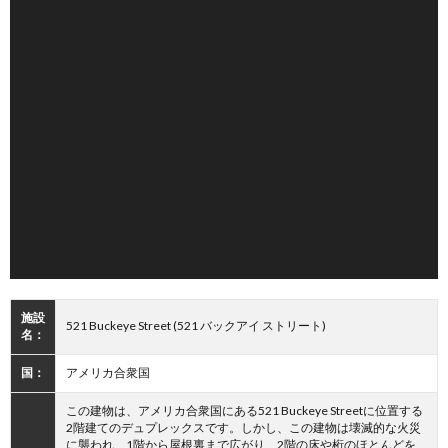
施設
521 Buckeye Street (521 バックアイ ストリート)
名：
国：
アメリカ合衆国
この建物は、アメリカ合衆国にある521 Buckeye Streetに位置する
2階建てのデュプレックスです。しかし、この建物は壊滅的な火災
に襲われ、1階から屋根裏まで広がり、2階の床や桁のほとんどを