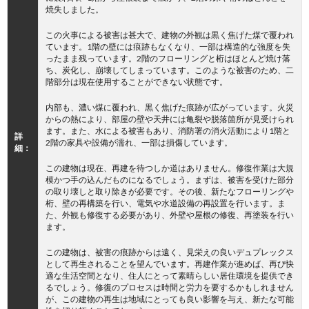
焼失しました。
この火事による被害は甚大で、建物の外観は黒く焦げた煤で覆われ
ています。1階の壁には痕跡もなくなり、一部は構造的な強度を失
ったまま残っています。2階のフローリングと桁はほとんど焼け落
ち、炭化し、崩壊してしまっています。このような被害のため、二
階部分は現在使用することができない状態です。
内部も、濃い煤に覆われ、黒く焦げた痕跡が広がっています。火災
からの熱により、部屋の壁や天井には亀裂や脱落箇所が見受けられ
ます。また、水による被害もあり、消防署の消火活動により1階と
詳
2階の家具や設備が濡れ、一部は損傷しています。
細：
この建物は現在、再建を待つしか道はありません。修復作業は大規
模かつ手の込んだものになるでしょう。まずは、被害を受けた部分
の取り壊しと取り除きが必要です。その後、新たなフローリングや
桁、壁の再構築を行い、電気や水道設備の再設置を行います。ま
た、外観も修復する必要があり、外壁や屋根の修復、再塗装を行い
ます。
この建物は、被害の痕跡からは遠く、見栄えの良いデュプレックス
として再生されることを望んでいます。再建作業が進めば、再び快
適な生活空間となり、住人にとって素晴らしい居住環境を提供でき
るでしょう。修復のプロセスは時間と労力を要するかもしれません
が、この建物の再生は地域にとっても良い影響を与え、新たな可能