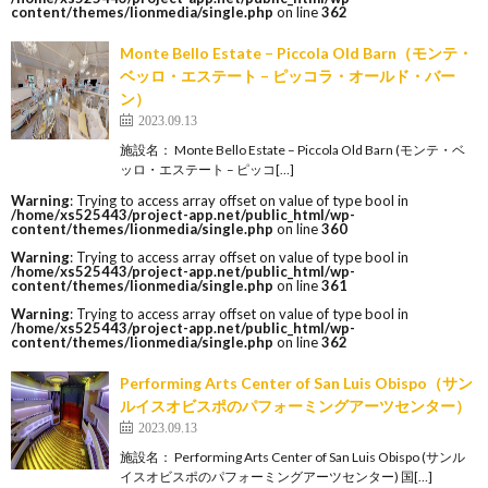
content/themes/lionmedia/single.php
on line
362
Monte Bello Estate – Piccola Old Barn（モンテ・
ベッロ・エステート – ピッコラ・オールド・バー
ン）
2023.09.13
施設名： Monte Bello Estate – Piccola Old Barn (モンテ・ベ
ッロ・エステート – ピッコ[…]
Warning
: Trying to access array offset on value of type bool in
/home/xs525443/project-app.net/public_html/wp-
content/themes/lionmedia/single.php
on line
360
Warning
: Trying to access array offset on value of type bool in
/home/xs525443/project-app.net/public_html/wp-
content/themes/lionmedia/single.php
on line
361
Warning
: Trying to access array offset on value of type bool in
/home/xs525443/project-app.net/public_html/wp-
content/themes/lionmedia/single.php
on line
362
Performing Arts Center of San Luis Obispo（サン
ルイスオビスポのパフォーミングアーツセンター）
2023.09.13
施設名： Performing Arts Center of San Luis Obispo (サンル
イスオビスポのパフォーミングアーツセンター) 国[…]