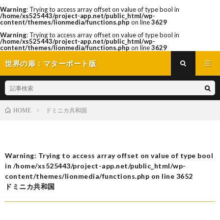
Warning
: Trying to access array offset on value of type bool in
/home/xs525443/project-app.net/public_html/wp-
content/themes/lionmedia/functions.php
on line
3629
Warning
: Trying to access array offset on value of type bool in
/home/xs525443/project-app.net/public_html/wp-
content/themes/lionmedia/functions.php
on line
3629
世界の扉：マターポート版
ドミニカ共和国
HOME
Warning
: Trying to access array offset on value of type bool
in
/home/xs525443/project-app.net/public_html/wp-
content/themes/lionmedia/functions.php
on line
3652
ドミニカ共和国