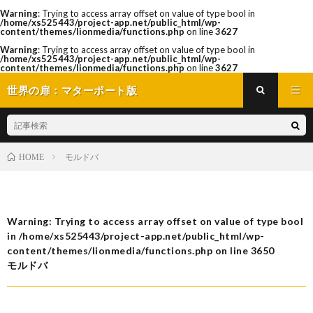
Warning
: Trying to access array offset on value of type bool in
/home/xs525443/project-app.net/public_html/wp-
content/themes/lionmedia/functions.php
on line
3627
Warning
: Trying to access array offset on value of type bool in
/home/xs525443/project-app.net/public_html/wp-
content/themes/lionmedia/functions.php
on line
3627
世界の扉：マターポート版
モルドバ
HOME
Warning
: Trying to access array offset on value of type bool
in
/home/xs525443/project-app.net/public_html/wp-
content/themes/lionmedia/functions.php
on line
3650
モルドバ