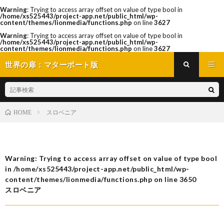
Warning
: Trying to access array offset on value of type bool in
/home/xs525443/project-app.net/public_html/wp-
content/themes/lionmedia/functions.php
on line
3627
Warning
: Trying to access array offset on value of type bool in
/home/xs525443/project-app.net/public_html/wp-
content/themes/lionmedia/functions.php
on line
3627
世界の扉：マターポート版
スロベニア
HOME
Warning
: Trying to access array offset on value of type bool
in
/home/xs525443/project-app.net/public_html/wp-
content/themes/lionmedia/functions.php
on line
3650
スロベニア