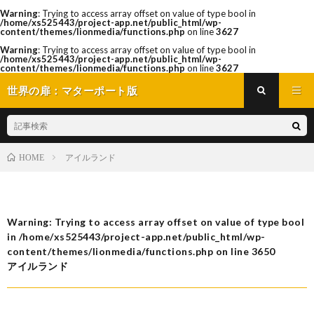
Warning
: Trying to access array offset on value of type bool in
/home/xs525443/project-app.net/public_html/wp-
content/themes/lionmedia/functions.php
on line
3627
Warning
: Trying to access array offset on value of type bool in
/home/xs525443/project-app.net/public_html/wp-
content/themes/lionmedia/functions.php
on line
3627
世界の扉：マターポート版
アイルランド
HOME
Warning
: Trying to access array offset on value of type bool
in
/home/xs525443/project-app.net/public_html/wp-
content/themes/lionmedia/functions.php
on line
3650
アイルランド