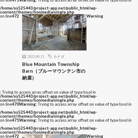
on line
471
Warning
: Trying to access array offset on value of type bool in
/home/xs525443/project-app.net/public_html/wp-
content/themes/lionmedia/single.php
on line
472
Warning
2023.09.13
カナダ
Blue Mountain Township
Barn（ブルーマウンテン市の
納屋）
: Trying to access array offset on value of type bool in
/home/xs525443/project-app.net/public_html/wp-
content/themes/lionmedia/single.php
on line
470
Warning
: Trying to access array offset on value of type bool in
/home/xs525443/project-app.net/public_html/wp-
content/themes/lionmedia/single.php
on line
471
Warning
: Trying to access array offset on value of type bool in
/home/xs525443/project-app.net/public_html/wp-
content/themes/lionmedia/single.php
on line
472
Warning