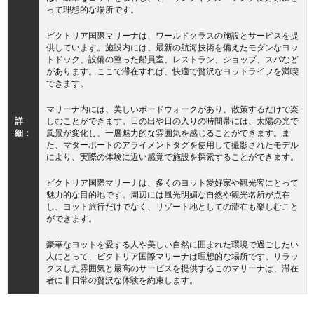
って理想的な場所です。
ビクトリア国際マリーナは、ワールドクラスの施設とサービスを提
供しています。施設内には、最新の航海技術を備えたモダンなヨッ
トドック、設備の整った船員室、レストラン、ショップ、スパなど
があります。ここで滞在すれば、快適で贅沢なヨットライフを満喫
できます。
マリーナ内には、美しいボードウォークがあり、散策するだけで楽
詳
しむことができます。日の出や日の入りの時間帯には、太陽の光で
細：
風景が変化し、一層魅力的な雰囲気を感じることができます。ま
た、マターポートのアライメントタグを使用して撮影されたモデル
により、実際の体験に近い感覚で施設を探索することができます。
ビクトリア国際マリーナは、多くのヨット愛好家や観光客にとって
魅力的な目的地です。周辺には風光明媚な自然や観光名所が点在
し、ヨット旅行だけでなく、リゾート地としての滞在も楽しむこと
ができます。
豪華なヨットを愛する人や美しい自然に囲まれた環境で過ごしたい
人にとって、ビクトリア国際マリーナは理想的な場所です。リラッ
クスした雰囲気と最高のサービスを提供するこのマリーナは、滞在
者に非日常の贅沢な体験を約束します。