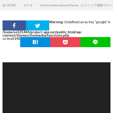
カナダ
Victoria International Marina（ビクトリア国際マリ
HOME
Warning
: Undefined array key "google" in
/home/xs525443/project-app.net/public_html/wp-
content/themes/lionmedia/functions.php
on line
5192