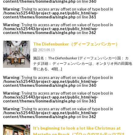
content/themes/lionmedia/single.php
on line
360
Warning
: Trying to access array offset on value of type bool in
/home/xs525443/project-app.net/public_html/wp-
content/themes/lionmedia/single.php
on line
361
Warning
: Trying to access array offset on value of type bool in
/home/xs525443/project-app.net/public_html/wp-
content/themes/lionmedia/single.php
on line
362
The Diefenbunker（ディーフェンバンカー）
2023.09.13
施設名： The Diefenbunker (ディーフェンバンカー) 国： カ
ナダ 詳細： ディーフェンバンカーは、オンタリオ州の田園地
帯にある、4階[…]
Warning
: Trying to access array offset on value of type bool in
/home/xs525443/project-app.net/public_html/wp-
content/themes/lionmedia/single.php
on line
360
Warning
: Trying to access array offset on value of type bool in
/home/xs525443/project-app.net/public_html/wp-
content/themes/lionmedia/single.php
on line
361
Warning
: Trying to access array offset on value of type bool in
/home/xs525443/project-app.net/public_html/wp-
content/themes/lionmedia/single.php
on line
362
It’s beginning to look a lot like Christmas at
Martello on Brock（ブロックのマルテッロでは、