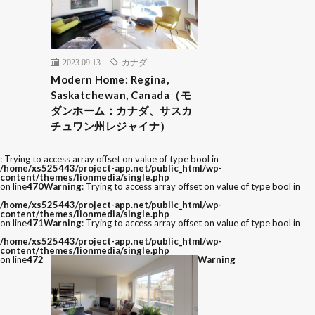
2023.09.13
カナダ
Modern Home: Regina,
Saskatchewan, Canada（モ
ダンホーム：カナダ、サスカ
チュワン州レジャイナ）
: Trying to access array offset on value of type bool in
/home/xs525443/project-app.net/public_html/wp-
content/themes/lionmedia/single.php
on line
470
Warning
: Trying to access array offset on value of type bool in
/home/xs525443/project-app.net/public_html/wp-
content/themes/lionmedia/single.php
on line
471
Warning
: Trying to access array offset on value of type bool in
/home/xs525443/project-app.net/public_html/wp-
content/themes/lionmedia/single.php
on line
472
Warning