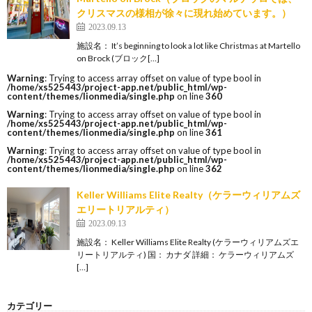
クリスマスの様相が徐々に現れ始めています。）
2023.09.13
施設名： It’s beginning to look a lot like Christmas at Martello
on Brock (ブロック[…]
Warning
: Trying to access array offset on value of type bool in
/home/xs525443/project-app.net/public_html/wp-
content/themes/lionmedia/single.php
on line
360
Warning
: Trying to access array offset on value of type bool in
/home/xs525443/project-app.net/public_html/wp-
content/themes/lionmedia/single.php
on line
361
Warning
: Trying to access array offset on value of type bool in
/home/xs525443/project-app.net/public_html/wp-
content/themes/lionmedia/single.php
on line
362
Keller Williams Elite Realty（ケラーウィリアムズ
エリートリアルティ）
2023.09.13
施設名： Keller Williams Elite Realty (ケラーウィリアムズエ
リートリアルティ) 国： カナダ 詳細： ケラーウィリアムズ
[…]
カテゴリー