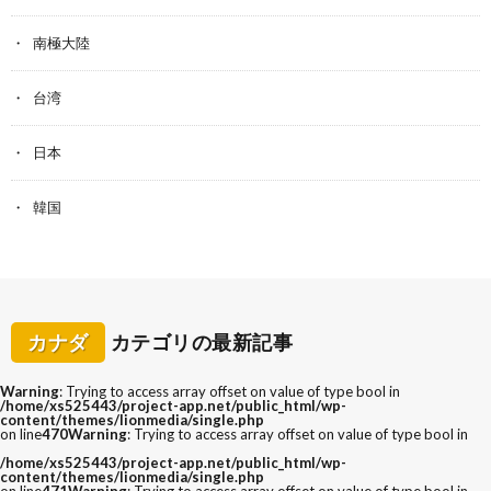
南極大陸
台湾
日本
韓国
カナダ
カテゴリの最新記事
Warning
: Trying to access array offset on value of type bool in
/home/xs525443/project-app.net/public_html/wp-
content/themes/lionmedia/single.php
on line
470
Warning
: Trying to access array offset on value of type bool in
/home/xs525443/project-app.net/public_html/wp-
content/themes/lionmedia/single.php