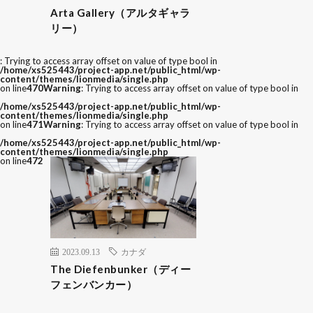
Arta Gallery（アルタギャラ
リー）
: Trying to access array offset on value of type bool in
/home/xs525443/project-app.net/public_html/wp-
content/themes/lionmedia/single.php
on line
470
Warning
: Trying to access array offset on value of type bool in
/home/xs525443/project-app.net/public_html/wp-
content/themes/lionmedia/single.php
on line
471
Warning
: Trying to access array offset on value of type bool in
/home/xs525443/project-app.net/public_html/wp-
content/themes/lionmedia/single.php
on line
472
2023.09.13
カナダ
The Diefenbunker（ディー
フェンバンカー）