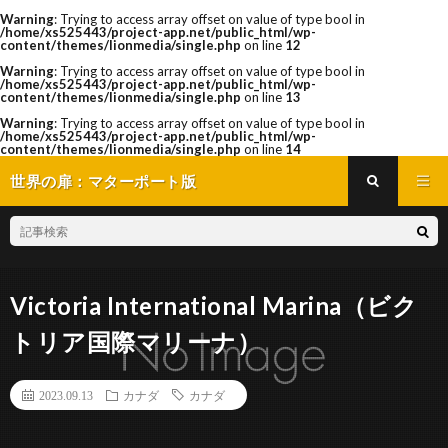
Warning
: Trying to access array offset on value of type bool in
/home/xs525443/project-app.net/public_html/wp-
content/themes/lionmedia/single.php
on line
12
Warning
: Trying to access array offset on value of type bool in
/home/xs525443/project-app.net/public_html/wp-
content/themes/lionmedia/single.php
on line
13
Warning
: Trying to access array offset on value of type bool in
/home/xs525443/project-app.net/public_html/wp-
content/themes/lionmedia/single.php
on line
14
世界の扉：マターポート版
Victoria International Marina（ビク
トリア国際マリーナ）
2023.09.13
カナダ
カナダ