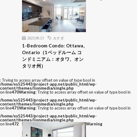
2023.09.13
カナダ
1-Bedroom Condo: Ottawa,
Ontario（1ベッドルーム コ
ンドミニアム：オタワ、オン
タリオ州）
: Trying to access array offset on value of type bool in
/home/xs525443/project-app.net/public_html/wp-
content/themes/lionmedia/single.php
on line
470
Warning
: Trying to access array offset on value of type bool in
/home/xs525443/project-app.net/public_html/wp-
content/themes/lionmedia/single.php
on line
471
Warning
: Trying to access array offset on value of type bool in
/home/xs525443/project-app.net/public_html/wp-
content/themes/lionmedia/single.php
on line
472
Warning