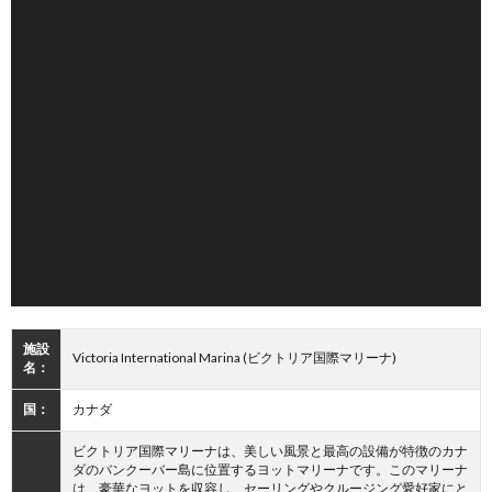
施設
Victoria International Marina (ビクトリア国際マリーナ)
名：
国：
カナダ
ビクトリア国際マリーナは、美しい風景と最高の設備が特徴のカナ
ダのバンクーバー島に位置するヨットマリーナです。このマリーナ
は、豪華なヨットを収容し、セーリングやクルージング愛好家にと