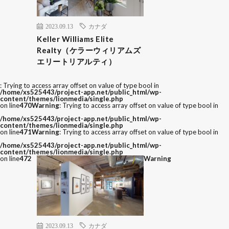
2023.09.13
カナダ
Keller Williams Elite
Realty（ケラーウィリアムズ
エリートリアルティ）
: Trying to access array offset on value of type bool in
/home/xs525443/project-app.net/public_html/wp-
content/themes/lionmedia/single.php
on line
470
Warning
: Trying to access array offset on value of type bool in
/home/xs525443/project-app.net/public_html/wp-
content/themes/lionmedia/single.php
on line
471
Warning
: Trying to access array offset on value of type bool in
/home/xs525443/project-app.net/public_html/wp-
content/themes/lionmedia/single.php
on line
472
Warning
2023.09.13
カナダ