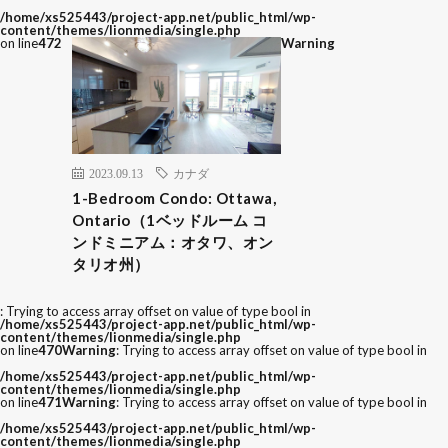
/home/xs525443/project-app.net/public_html/wp-
content/themes/lionmedia/single.php
on line
472
Warning
2023.09.13
カナダ
1-Bedroom Condo: Ottawa,
Ontario（1ベッドルーム コ
ンドミニアム：オタワ、オン
タリオ州）
: Trying to access array offset on value of type bool in
/home/xs525443/project-app.net/public_html/wp-
content/themes/lionmedia/single.php
on line
470
Warning
: Trying to access array offset on value of type bool in
/home/xs525443/project-app.net/public_html/wp-
content/themes/lionmedia/single.php
on line
471
Warning
: Trying to access array offset on value of type bool in
/home/xs525443/project-app.net/public_html/wp-
content/themes/lionmedia/single.php