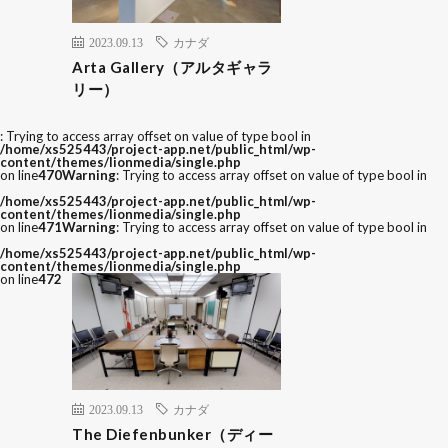
2023.09.13
カナダ
Arta Gallery（アルタギャラ
リー）
: Trying to access array offset on value of type bool in
/home/xs525443/project-app.net/public_html/wp-
content/themes/lionmedia/single.php
on line
470
Warning
: Trying to access array offset on value of type bool in
/home/xs525443/project-app.net/public_html/wp-
content/themes/lionmedia/single.php
on line
471
Warning
: Trying to access array offset on value of type bool in
/home/xs525443/project-app.net/public_html/wp-
content/themes/lionmedia/single.php
on line
472
2023.09.13
カナダ
The Diefenbunker（ディー