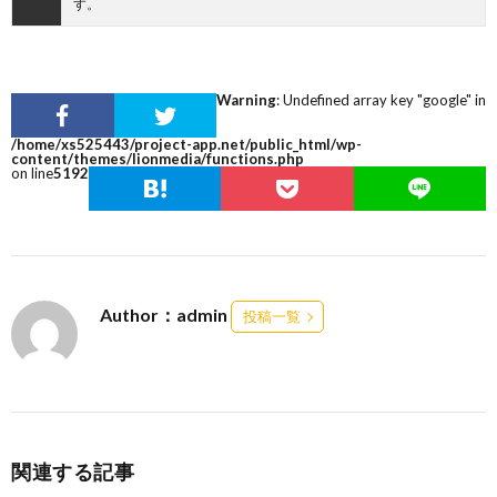
す。
Warning
: Undefined array key "google" in
/home/xs525443/project-app.net/public_html/wp-
content/themes/lionmedia/functions.php
on line
5192
Author：admin
投稿一覧
関連する記事