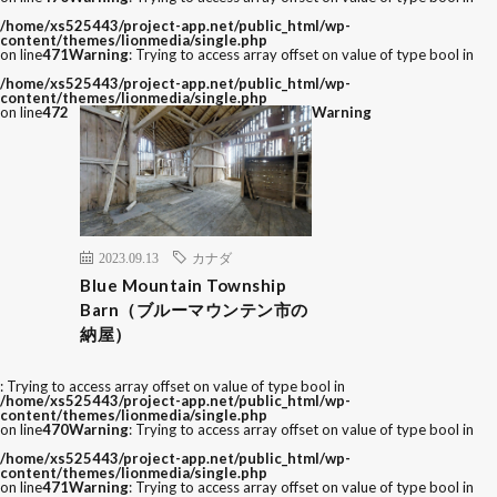
/home/xs525443/project-app.net/public_html/wp-
content/themes/lionmedia/single.php
on line
471
Warning
: Trying to access array offset on value of type bool in
/home/xs525443/project-app.net/public_html/wp-
content/themes/lionmedia/single.php
on line
472
Warning
2023.09.13
カナダ
Blue Mountain Township
Barn（ブルーマウンテン市の
納屋）
: Trying to access array offset on value of type bool in
/home/xs525443/project-app.net/public_html/wp-
content/themes/lionmedia/single.php
on line
470
Warning
: Trying to access array offset on value of type bool in
/home/xs525443/project-app.net/public_html/wp-
content/themes/lionmedia/single.php
on line
471
Warning
: Trying to access array offset on value of type bool in