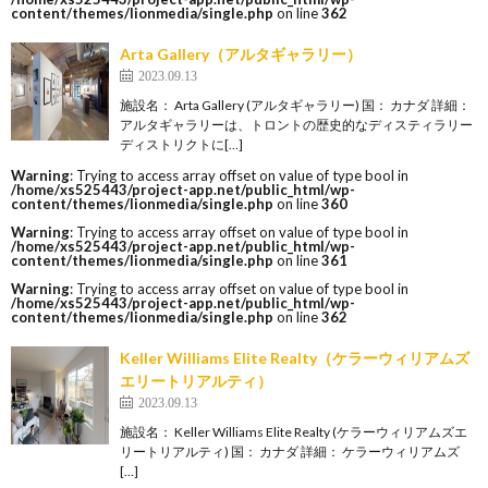
content/themes/lionmedia/single.php
on line
362
Arta Gallery（アルタギャラリー）
2023.09.13
施設名： Arta Gallery (アルタギャラリー) 国： カナダ 詳細：
アルタギャラリーは、トロントの歴史的なディスティラリー
ディストリクトに[…]
Warning
: Trying to access array offset on value of type bool in
/home/xs525443/project-app.net/public_html/wp-
content/themes/lionmedia/single.php
on line
360
Warning
: Trying to access array offset on value of type bool in
/home/xs525443/project-app.net/public_html/wp-
content/themes/lionmedia/single.php
on line
361
Warning
: Trying to access array offset on value of type bool in
/home/xs525443/project-app.net/public_html/wp-
content/themes/lionmedia/single.php
on line
362
Keller Williams Elite Realty（ケラーウィリアムズ
エリートリアルティ）
2023.09.13
施設名： Keller Williams Elite Realty (ケラーウィリアムズエ
リートリアルティ) 国： カナダ 詳細： ケラーウィリアムズ
[…]