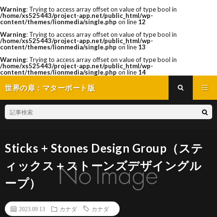
Warning
: Trying to access array offset on value of type bool in
/home/xs525443/project-app.net/public_html/wp-
content/themes/lionmedia/single.php
on line
12
Warning
: Trying to access array offset on value of type bool in
/home/xs525443/project-app.net/public_html/wp-
content/themes/lionmedia/single.php
on line
13
Warning
: Trying to access array offset on value of type bool in
/home/xs525443/project-app.net/public_html/wp-
content/themes/lionmedia/single.php
on line
14
世界の扉：マターポート版
Sticks + Stones Design Group（ステ
ィックス＋ストーンズデザイングル
ープ）
2023.09.13
カナダ
カナダ