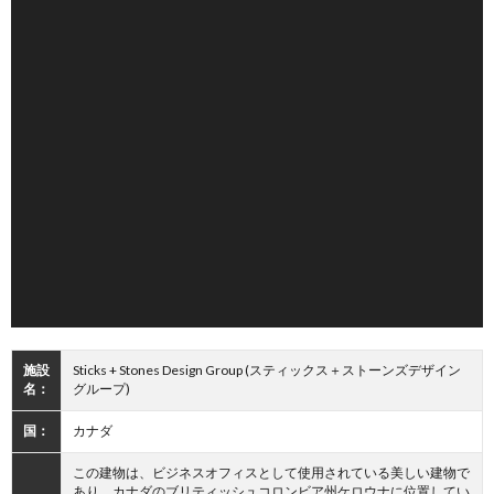
施設
Sticks + Stones Design Group (スティックス＋ストーンズデザイン
名：
グループ)
国：
カナダ
この建物は、ビジネスオフィスとして使用されている美しい建物で
あり、カナダのブリティッシュコロンビア州ケロウナに位置してい