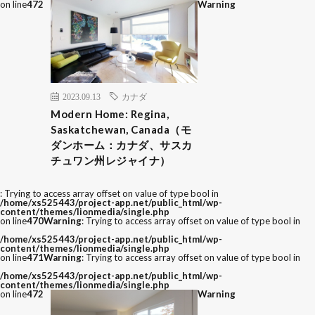
on line
472
Warning
2023.09.13
カナダ
Modern Home: Regina,
Saskatchewan, Canada（モ
ダンホーム：カナダ、サスカ
チュワン州レジャイナ）
: Trying to access array offset on value of type bool in
/home/xs525443/project-app.net/public_html/wp-
content/themes/lionmedia/single.php
on line
470
Warning
: Trying to access array offset on value of type bool in
/home/xs525443/project-app.net/public_html/wp-
content/themes/lionmedia/single.php
on line
471
Warning
: Trying to access array offset on value of type bool in
/home/xs525443/project-app.net/public_html/wp-
content/themes/lionmedia/single.php
on line
472
Warning