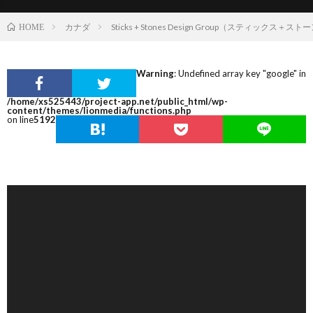
カナダ
Sticks + Stones Design Group（スティック
HOME
Warning
: Undefined array key "google" in
/home/xs525443/project-app.net/public_html/wp-
content/themes/lionmedia/functions.php
on line
5192