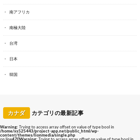
南アフリカ
南極大陸
台湾
日本
韓国
カナダ
カテゴリの最新記事
Warning
: Trying to access array offset on value of type bool in
/home/xs525443/project-app.net/public_html/wp-
content/themes/lionmedia/single.php
on line
470
Warning
: Trying to access array offset on value of type bool in