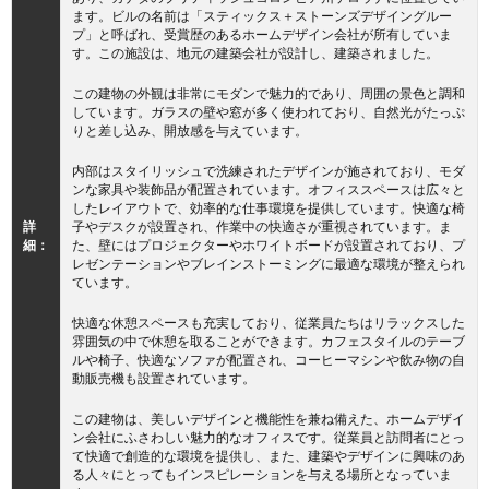
ます。ビルの名前は「スティックス＋ストーンズデザイングルー
プ」と呼ばれ、受賞歴のあるホームデザイン会社が所有していま
す。この施設は、地元の建築会社が設計し、建築されました。
この建物の外観は非常にモダンで魅力的であり、周囲の景色と調和
しています。ガラスの壁や窓が多く使われており、自然光がたっぷ
りと差し込み、開放感を与えています。
内部はスタイリッシュで洗練されたデザインが施されており、モダ
ンな家具や装飾品が配置されています。オフィススペースは広々と
したレイアウトで、効率的な仕事環境を提供しています。快適な椅
詳
子やデスクが設置され、作業中の快適さが重視されています。ま
細：
た、壁にはプロジェクターやホワイトボードが設置されており、プ
レゼンテーションやブレインストーミングに最適な環境が整えられ
ています。
快適な休憩スペースも充実しており、従業員たちはリラックスした
雰囲気の中で休憩を取ることができます。カフェスタイルのテーブ
ルや椅子、快適なソファが配置され、コーヒーマシンや飲み物の自
動販売機も設置されています。
この建物は、美しいデザインと機能性を兼ね備えた、ホームデザイ
ン会社にふさわしい魅力的なオフィスです。従業員と訪問者にとっ
て快適で創造的な環境を提供し、また、建築やデザインに興味のあ
る人々にとってもインスピレーションを与える場所となっていま