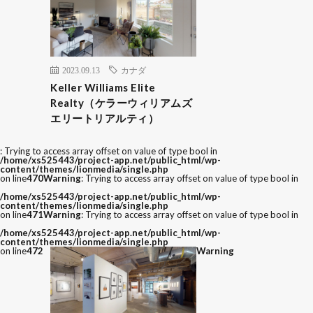
2023.09.13
カナダ
Keller Williams Elite
Realty（ケラーウィリアムズ
エリートリアルティ）
: Trying to access array offset on value of type bool in
/home/xs525443/project-app.net/public_html/wp-
content/themes/lionmedia/single.php
on line
470
Warning
: Trying to access array offset on value of type bool in
/home/xs525443/project-app.net/public_html/wp-
content/themes/lionmedia/single.php
on line
471
Warning
: Trying to access array offset on value of type bool in
/home/xs525443/project-app.net/public_html/wp-
content/themes/lionmedia/single.php
on line
472
Warning