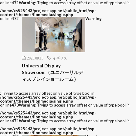
on line
471
Warning
: Trying to access array offset on value of type bool in
/home/xs525443/project-app.net/public_html/wp-
content/themes/lionmedia/single.php
on line
472
Warning
2023.09.13
イギリス
Universal Display
Showroom（ユニバーサルデ
ィスプレイショールーム）
: Trying to access array offset on value of type bool in
/home/xs525443/project-app.net/public_html/wp-
content/themes/lionmedia/single.php
on line
470
Warning
: Trying to access array offset on value of type bool in
/home/xs525443/project-app.net/public_html/wp-
content/themes/lionmedia/single.php
on line
471
Warning
: Trying to access array offset on value of type bool in
/home/xs525443/project-app.net/public_html/wp-
content/themes/lionmedia/single.php