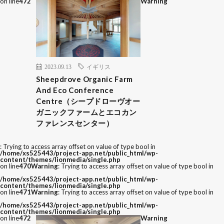
on line
472
Warning
2023.09.13
イギリス
Sheepdrove Organic Farm
And Eco Conference
Centre（シープドローヴオー
ガニックファームとエコカン
ファレンスセンター）
: Trying to access array offset on value of type bool in
/home/xs525443/project-app.net/public_html/wp-
content/themes/lionmedia/single.php
on line
470
Warning
: Trying to access array offset on value of type bool in
/home/xs525443/project-app.net/public_html/wp-
content/themes/lionmedia/single.php
on line
471
Warning
: Trying to access array offset on value of type bool in
/home/xs525443/project-app.net/public_html/wp-
content/themes/lionmedia/single.php
on line
472
Warning