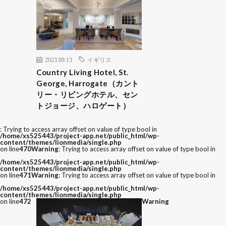
2023.09.13
イギリス
Country Living Hotel, St.
George, Harrogate（カント
リー・リビングホテル、セン
トジョージ、ハロゲート）
: Trying to access array offset on value of type bool in
/home/xs525443/project-app.net/public_html/wp-
content/themes/lionmedia/single.php
on line
470
Warning
: Trying to access array offset on value of type bool in
/home/xs525443/project-app.net/public_html/wp-
content/themes/lionmedia/single.php
on line
471
Warning
: Trying to access array offset on value of type bool in
/home/xs525443/project-app.net/public_html/wp-
content/themes/lionmedia/single.php
on line
472
Warning