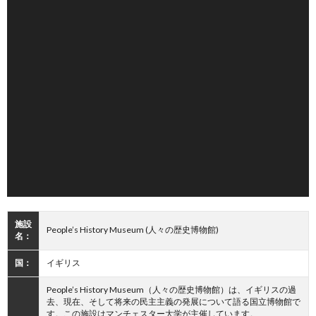
施設
People’s History Museum (人々の歴史博物館)
名：
国：
イギリス
People’s History Museum（人々の歴史博物館）は、イギリスの過
去、現在、そして将来の民主主義の発展について語る国立博物館で
す。この施設はマンチェスター大学が主催しています。