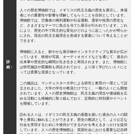
人々の歴史博物館では、イギリスの民主主義の歴史を展示し、来場
者にその重要性や影響を理解してもらうことを目的としています。
博物館では、労働者の権利運動や社会運動、選挙や投票の歴史な
ど、さまざまなテーマに焦点を当てた展示が行われています。これ
により、歴史の中で民主的な変化がどのように起こったかが明らか
にされ、現在の民主主義理念を形成する要素について考えることが
できます。
博物館に入ると、鮮やかな展示物やインタラクティブな展示が広が
っています。映画や写真、オーディオガイドなどを通じて、過去の
詳
出来事や歴史的な瞬間が生き生きと再現されます。また、博物館に
細：
は研究施設や図書館も併設されており、より深く学びたい人々にと
っては貴重な資源となっています。
この施設は、マンチェスター大学による研究と教育の一環として設
立されました。大学の学生や教員だけでなく、一般の人々にも開放
されています。人々の歴史博物館は、民主主義の理念や価値観を広
める活動にも積極的に取り組んでおり、定期的に特別展やイベント
を開催しています。
訪れる人々は、イギリスの民主主義の基盤を築いた過去の人々の闘
争と勇気に触れることができます。歴史の教訓として、より公正な
社会を実現するために今後何ができるのかを考えるきっかけを提供
しています。人々の歴史博物館は、英国社会における重要な記念碑