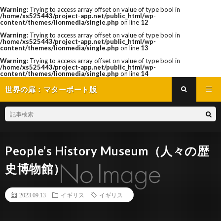
Warning
: Trying to access array offset on value of type bool in
/home/xs525443/project-app.net/public_html/wp-
content/themes/lionmedia/single.php
on line
12
Warning
: Trying to access array offset on value of type bool in
/home/xs525443/project-app.net/public_html/wp-
content/themes/lionmedia/single.php
on line
13
Warning
: Trying to access array offset on value of type bool in
/home/xs525443/project-app.net/public_html/wp-
content/themes/lionmedia/single.php
on line
14
世界の扉：マターポート版
People’s History Museum（人々の歴
史博物館）
2023.09.13
イギリス
イギリス