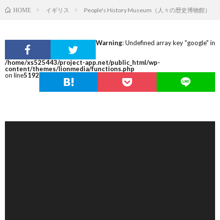
イギリス
People's History Museum（人々の歴史博物館）
HOME
Warning
: Undefined array key "google" in
/home/xs525443/project-app.net/public_html/wp-
content/themes/lionmedia/functions.php
on line
5192