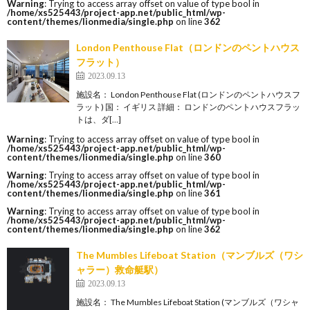
Warning
: Trying to access array offset on value of type bool in
/home/xs525443/project-app.net/public_html/wp-
content/themes/lionmedia/single.php
on line
362
London Penthouse Flat（ロンドンのペントハウス
フラット）
2023.09.13
施設名： London Penthouse Flat (ロンドンのペントハウスフ
ラット) 国： イギリス 詳細： ロンドンのペントハウスフラッ
トは、ダ[…]
Warning
: Trying to access array offset on value of type bool in
/home/xs525443/project-app.net/public_html/wp-
content/themes/lionmedia/single.php
on line
360
Warning
: Trying to access array offset on value of type bool in
/home/xs525443/project-app.net/public_html/wp-
content/themes/lionmedia/single.php
on line
361
Warning
: Trying to access array offset on value of type bool in
/home/xs525443/project-app.net/public_html/wp-
content/themes/lionmedia/single.php
on line
362
The Mumbles Lifeboat Station（マンブルズ（ワシ
ャラー）救命艇駅）
2023.09.13
施設名： The Mumbles Lifeboat Station (マンブルズ（ワシャ