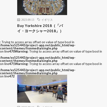
2023.09.13
イギリス
Buy Yorkshire 2018（「バ
イ・ヨークシャー2018」）
: Trying to access array offset on value of type bool in
/home/xs525443/project-app.net/public_html/wp-
content/themes/lionmedia/single.php
on line
470
Warning
: Trying to access array offset on value of type bool in
/home/xs525443/project-app.net/public_html/wp-
content/themes/lionmedia/single.php
on line
471
Warning
: Trying to access array offset on value of type bool in
/home/xs525443/project-app.net/public_html/wp-
content/themes/lionmedia/single.php
on line
472