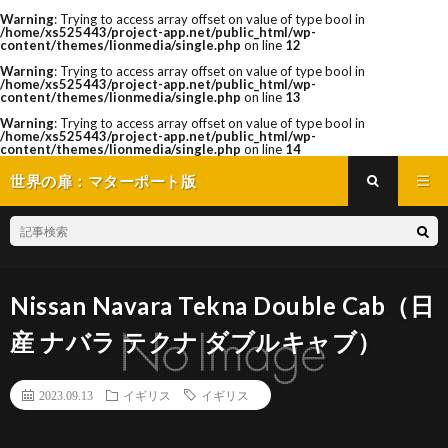
Warning
: Trying to access array offset on value of type bool in
/home/xs525443/project-app.net/public_html/wp-
content/themes/lionmedia/single.php
on line
12
Warning
: Trying to access array offset on value of type bool in
/home/xs525443/project-app.net/public_html/wp-
content/themes/lionmedia/single.php
on line
13
Warning
: Trying to access array offset on value of type bool in
/home/xs525443/project-app.net/public_html/wp-
content/themes/lionmedia/single.php
on line
14
世界の扉：マターポート版
Nissan Navara Tekna Double Cab（日
産 ナバラ テクナ ダブルキャブ）
2023.09.13
イギリス
イギリス