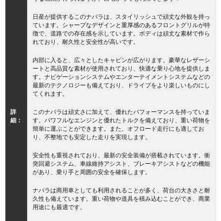
日産が提供するこのナバラは、スタイリッシュで頑丈な外観を持っ
ています。シャープなデザインと重厚感のあるフロントグリルが特
徴で、道路での存在感を示しています。ボディは頑丈な素材で作ら
れており、耐久性と安全性が高いです。
内部に入ると、広々としたキャビンが広がります。豪華なレザーシ
ートと高品質な素材が使用されており、快適な乗り心地を提供しま
す。ナビゲーションシステムやエンターテイメントシステムなどの
最新のテクノロジーも備えており、ドライブをより楽しいものにし
てくれます。
詳
このナバラは頑丈さに加えて、優れたパフォーマンスを持っていま
細：
す。パワフルなエンジンと優れたトルクを備えており、重い荷物を
簡単に運ぶことができます。また、オフロード走行にも適してお
り、不整地でも安定した走りを実現します。
安全性も重視されており、最新の安全装備が搭載されています。衝
突回避システム、車線維持アシスト、ブレーキアシストなどの機能
があり、乗り手と周囲の安全を確保します。
ナバラは商用車としても利用されることが多く、荷台の大きさと耐
久性も備えています。重い荷物や道具を積み込むことができ、商業
用途にも最適です。