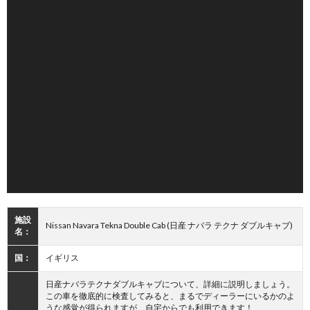
施設
Nissan Navara Tekna Double Cab (日産 ナバラ テクナ ダブルキャブ)
名：
国：
イギリス
日産ナバラテクナダブルキャブについて、詳細に説明しましょう。
この車を徹底的に検査してみると、まるでディーラーにいるかのよ
うな感覚が得られますが、自宅からでも利用できます！