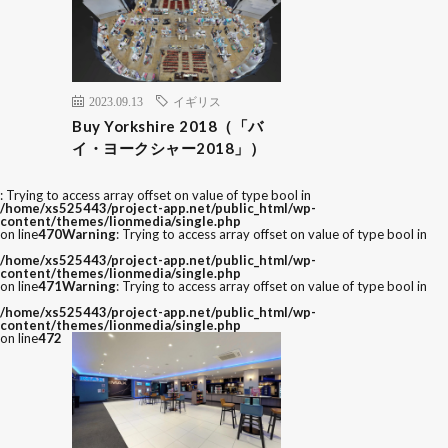
2023.09.13
イギリス
Buy Yorkshire 2018（「バ
イ・ヨークシャー2018」）
: Trying to access array offset on value of type bool in
/home/xs525443/project-app.net/public_html/wp-
content/themes/lionmedia/single.php
on line
470
Warning
: Trying to access array offset on value of type bool in
/home/xs525443/project-app.net/public_html/wp-
content/themes/lionmedia/single.php
on line
471
Warning
: Trying to access array offset on value of type bool in
/home/xs525443/project-app.net/public_html/wp-
content/themes/lionmedia/single.php
on line
472