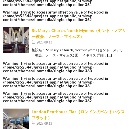
/home/xs525443/project-app.net/public_html/wp-
content/themes/lionmedia/single.php
on line
361
Warning
: Trying to access array offset on value of type bool in
/home/xs525443/project-app.net/public_html/wp-
content/themes/lionmedia/single.php
on line
362
St. Mary’s Church, North Mymms（セント・メアリ
ー教会、ノース・マイムズ）
2023.09.13
施設名： St. Mary’s Church, North Mymms (セント・メアリ
ー教会、ノース・マイムズ) 国： イギリス 詳細：[…]
Warning
: Trying to access array offset on value of type bool in
/home/xs525443/project-app.net/public_html/wp-
content/themes/lionmedia/single.php
on line
360
Warning
: Trying to access array offset on value of type bool in
/home/xs525443/project-app.net/public_html/wp-
content/themes/lionmedia/single.php
on line
361
Warning
: Trying to access array offset on value of type bool in
/home/xs525443/project-app.net/public_html/wp-
content/themes/lionmedia/single.php
on line
362
London Penthouse Flat（ロンドンのペントハウス
フラット）
2023.09.13