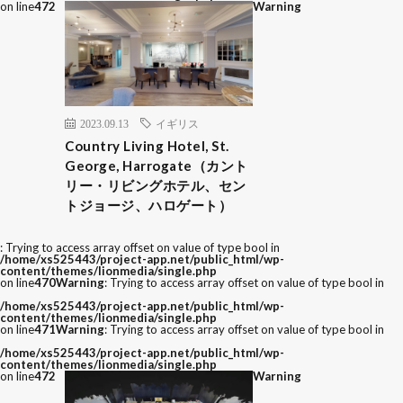
on line
472
Warning
2023.09.13
イギリス
Country Living Hotel, St.
George, Harrogate（カント
リー・リビングホテル、セン
トジョージ、ハロゲート）
: Trying to access array offset on value of type bool in
/home/xs525443/project-app.net/public_html/wp-
content/themes/lionmedia/single.php
on line
470
Warning
: Trying to access array offset on value of type bool in
/home/xs525443/project-app.net/public_html/wp-
content/themes/lionmedia/single.php
on line
471
Warning
: Trying to access array offset on value of type bool in
/home/xs525443/project-app.net/public_html/wp-
content/themes/lionmedia/single.php
on line
472
Warning