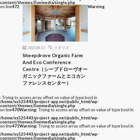
content/themes/lionmedia/single.php
on line
472
Warning
2023.09.13
イギリス
Sheepdrove Organic Farm
And Eco Conference
Centre（シープドローヴオー
ガニックファームとエコカン
ファレンスセンター）
: Trying to access array offset on value of type bool in
/home/xs525443/project-app.net/public_html/wp-
content/themes/lionmedia/single.php
on line
470
Warning
: Trying to access array offset on value of type bool in
/home/xs525443/project-app.net/public_html/wp-
content/themes/lionmedia/single.php
on line
471
Warning
: Trying to access array offset on value of type bool in
/home/xs525443/project-app.net/public_html/wp-
content/themes/lionmedia/single.php