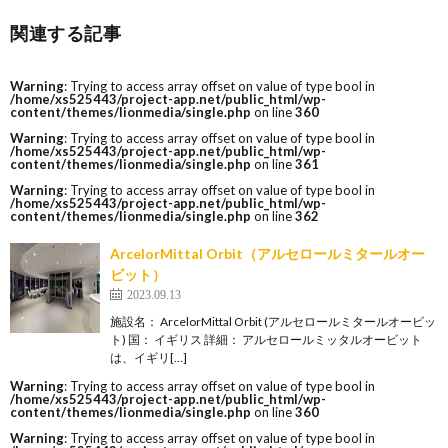
関連する記事
Warning
: Trying to access array offset on value of type bool in
/home/xs525443/project-app.net/public_html/wp-
content/themes/lionmedia/single.php
on line
360
Warning
: Trying to access array offset on value of type bool in
/home/xs525443/project-app.net/public_html/wp-
content/themes/lionmedia/single.php
on line
361
Warning
: Trying to access array offset on value of type bool in
/home/xs525443/project-app.net/public_html/wp-
content/themes/lionmedia/single.php
on line
362
ArcelorMittal Orbit（アルセロールミタールオー
ビット）
2023.09.13
施設名： ArcelorMittal Orbit (アルセロールミタールオービッ
ト) 国： イギリス 詳細： アルセロールミッタルオービット
は、イギリ[…]
Warning
: Trying to access array offset on value of type bool in
/home/xs525443/project-app.net/public_html/wp-
content/themes/lionmedia/single.php
on line
360
Warning
: Trying to access array offset on value of type bool in