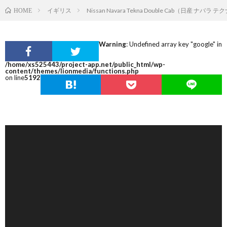
イギリス
Nissan Navara Tekna Double Cab（日産 ナバ
HOME
Warning
: Undefined array key "google" in
/home/xs525443/project-app.net/public_html/wp-
content/themes/lionmedia/functions.php
on line
5192