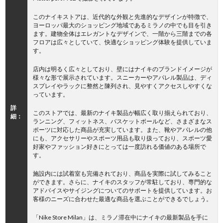
このナイキストアは、近代的な外観と先進的なデザインが特徴で、
ヨーロッパ最大のショッピング地域であるミラノの中でも目を引き
ます。建物全体はエレガントなデザインで、一階から三階までの各
フロアは広々としていて、快適なショッピング体験を提供していま
す。
店内は明るく広々としており、壁にはナイキのブランドイメージが
様々な形で展示されています。スニーカーやアパレル製品は、ディ
スプレイやラックに整然と陳列され、見やすくアクセスしやすくな
っています。
詳
このストアでは、最新のナイキ製品が幅広く取り揃えられており、
細：
ランニング、フィットネス、バスケットボールなど、さまざまなス
ポーツに対応した商品が充実しています。また、靴やアパレルの他
にも、アクセサリーやスポーツ用品も取り扱っており、スポーツ愛
好家やファッション好きにとっては一度訪れる価値のある場所で
す。
施設内には試着室も完備されており、商品を実際に試してみること
ができます。さらに、ナイキのスタッフが常駐しており、専門的な
アドバイスやサイジングについてのサポートを提供しています。お
客様のニーズに合わせた最適な商品を選ぶことができるでしょう。
「Nike Store Milan」は、ミラノ滞在中にナイキの最新製品を手に