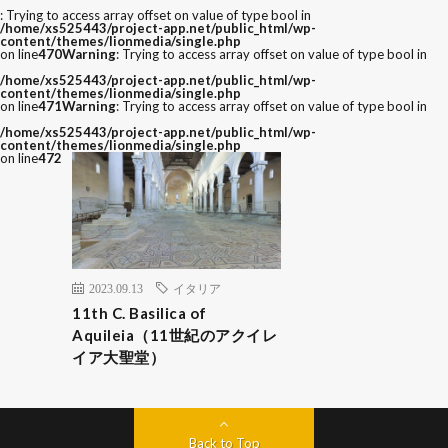
: Trying to access array offset on value of type bool in
/home/xs525443/project-app.net/public_html/wp-
content/themes/lionmedia/single.php
on line
470
Warning
: Trying to access array offset on value of type bool in
/home/xs525443/project-app.net/public_html/wp-
content/themes/lionmedia/single.php
on line
471
Warning
: Trying to access array offset on value of type bool in
/home/xs525443/project-app.net/public_html/wp-
content/themes/lionmedia/single.php
on line
472
2023.09.13
イタリア
11th C. Basilica of
Aquileia（11世紀のアクイレ
イア大聖堂）
Back to Top