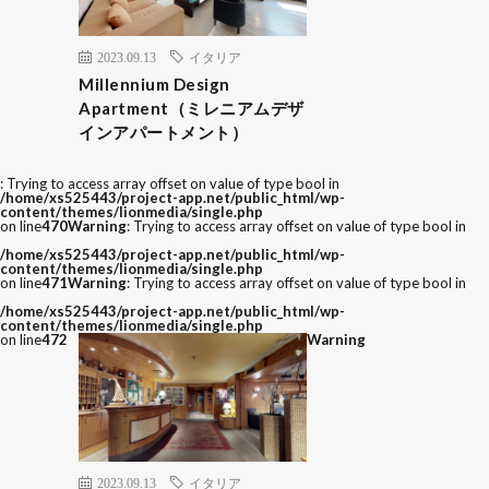
2023.09.13
イタリア
Millennium Design
Apartment（ミレニアムデザ
インアパートメント）
: Trying to access array offset on value of type bool in
/home/xs525443/project-app.net/public_html/wp-
content/themes/lionmedia/single.php
on line
470
Warning
: Trying to access array offset on value of type bool in
/home/xs525443/project-app.net/public_html/wp-
content/themes/lionmedia/single.php
on line
471
Warning
: Trying to access array offset on value of type bool in
/home/xs525443/project-app.net/public_html/wp-
content/themes/lionmedia/single.php
on line
472
Warning
2023.09.13
イタリア