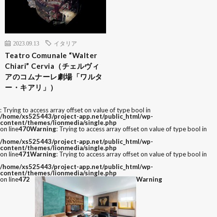
2023.09.13
イタリア
Teatro Comunale “Walter
Chiari” Cervia（チェルヴィ
アのコムナーレ劇場「ワルタ
ー・キアリ」）
: Trying to access array offset on value of type bool in
/home/xs525443/project-app.net/public_html/wp-
content/themes/lionmedia/single.php
on line
470
Warning
: Trying to access array offset on value of type bool in
/home/xs525443/project-app.net/public_html/wp-
content/themes/lionmedia/single.php
on line
471
Warning
: Trying to access array offset on value of type bool in
/home/xs525443/project-app.net/public_html/wp-
content/themes/lionmedia/single.php
on line
472
Warning