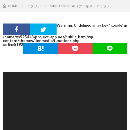
イタリア
Nike Store Milan（ナイキストアミラノ）
HOME
Warning
: Undefined array key "google" in
/home/xs525443/project-app.net/public_html/wp-
content/themes/lionmedia/functions.php
on line
5192