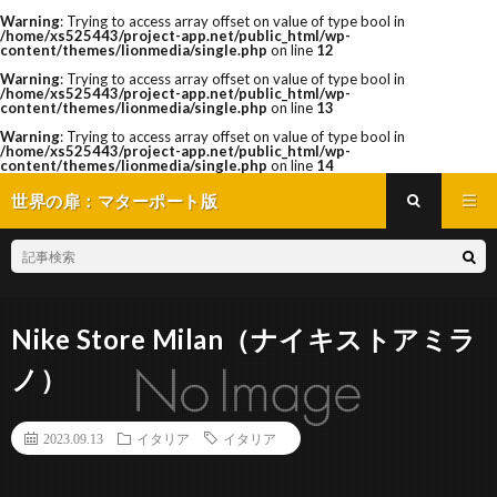
Warning
: Trying to access array offset on value of type bool in
/home/xs525443/project-app.net/public_html/wp-
content/themes/lionmedia/single.php
on line
12
Warning
: Trying to access array offset on value of type bool in
/home/xs525443/project-app.net/public_html/wp-
content/themes/lionmedia/single.php
on line
13
Warning
: Trying to access array offset on value of type bool in
/home/xs525443/project-app.net/public_html/wp-
content/themes/lionmedia/single.php
on line
14
世界の扉：マターポート版
Nike Store Milan（ナイキストアミラ
ノ）
2023.09.13
イタリア
イタリア