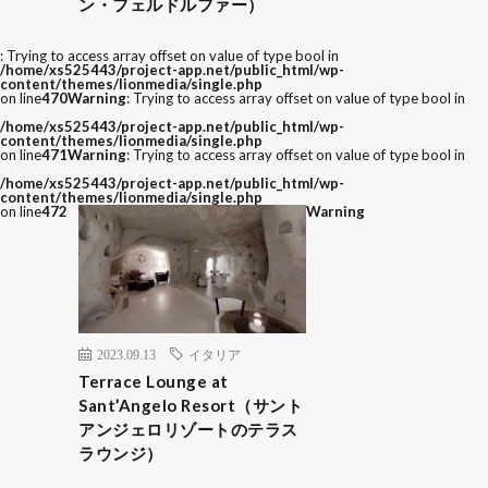
ン・フェルドルファー）
: Trying to access array offset on value of type bool in
/home/xs525443/project-app.net/public_html/wp-
content/themes/lionmedia/single.php
on line
470
Warning
: Trying to access array offset on value of type bool in
/home/xs525443/project-app.net/public_html/wp-
content/themes/lionmedia/single.php
on line
471
Warning
: Trying to access array offset on value of type bool in
/home/xs525443/project-app.net/public_html/wp-
content/themes/lionmedia/single.php
on line
472
Warning
2023.09.13
イタリア
Terrace Lounge at
Sant’Angelo Resort（サント
アンジェロリゾートのテラス
ラウンジ）