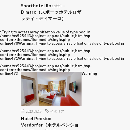
Sporthotel Rosatti –
Dimaro（スポーツホテルロザ
ッティ – ディマーロ）
: Trying to access array offset on value of type bool in
/home/xs525443/project-app.net/public_html/wp-
content/themes/lionmedia/single.php
on line
470
Warning
: Trying to access array offset on value of type bool in
/home/xs525443/project-app.net/public_html/wp-
content/themes/lionmedia/single.php
on line
471
Warning
: Trying to access array offset on value of type bool in
/home/xs525443/project-app.net/public_html/wp-
content/themes/lionmedia/single.php
on line
472
Warning
2023.09.13
イタリア
Hotel Pension
Verdorfer（ホテルペンショ