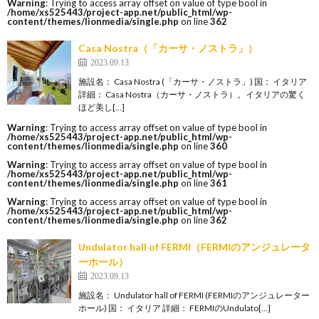
Warning
: Trying to access array offset on value of type bool in
/home/xs525443/project-app.net/public_html/wp-
content/themes/lionmedia/single.php
on line
362
Casa Nostra（「カーサ・ノストラ」）
2023.09.13
施設名： Casa Nostra (「カーサ・ノストラ」) 国： イタリア
詳細： Casa Nostra（カーサ・ノストラ）。イタリアの驚く
ほど美し[…]
Warning
: Trying to access array offset on value of type bool in
/home/xs525443/project-app.net/public_html/wp-
content/themes/lionmedia/single.php
on line
360
Warning
: Trying to access array offset on value of type bool in
/home/xs525443/project-app.net/public_html/wp-
content/themes/lionmedia/single.php
on line
361
Warning
: Trying to access array offset on value of type bool in
/home/xs525443/project-app.net/public_html/wp-
content/themes/lionmedia/single.php
on line
362
Undulator hall of FERMI（FERMIのアンジュレータ
ーホール）
2023.09.13
施設名： Undulator hall of FERMI (FERMIのアンジュレーター
ホール) 国： イタリア 詳細： FERMIのUndulato[…]