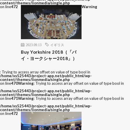
content/themes/lionmedia/single.php
on line
472
Warning
2023.09.13
イギリス
Buy Yorkshire 2018（「バ
イ・ヨークシャー2018」）
: Trying to access array offset on value of type bool in
/home/xs525443/project-app.net/public_html/wp-
content/themes/lionmedia/single.php
on line
470
Warning
: Trying to access array offset on value of type bool in
/home/xs525443/project-app.net/public_html/wp-
content/themes/lionmedia/single.php
on line
471
Warning
: Trying to access array offset on value of type bool in
/home/xs525443/project-app.net/public_html/wp-
content/themes/lionmedia/single.php
on line
472