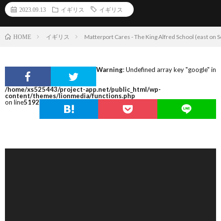
2023.09.13
イギリス
イギリス
イギリス
Matterport Cares - The King Alfred S
HOME
Warning
: Undefined array key "google" in
/home/xs525443/project-app.net/public_html/wp-
content/themes/lionmedia/functions.php
on line
5192