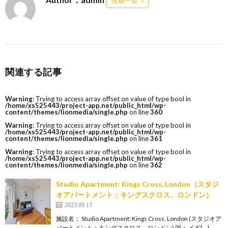
投稿一覧
関連する記事
Warning
: Trying to access array offset on value of type bool in
/home/xs525443/project-app.net/public_html/wp-
content/themes/lionmedia/single.php
on line
360
Warning
: Trying to access array offset on value of type bool in
/home/xs525443/project-app.net/public_html/wp-
content/themes/lionmedia/single.php
on line
361
Warning
: Trying to access array offset on value of type bool in
/home/xs525443/project-app.net/public_html/wp-
content/themes/lionmedia/single.php
on line
362
Studio Apartment: Kings Cross, London（スタジ
オアパートメント：キングスクロス、ロンドン）
2023.09.13
施設名： Studio Apartment: Kings Cross, London (スタジオア
パートメント：キングスクロス、ロンドン) 国： イギ[…]