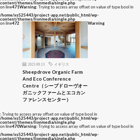
content/themes/lionmedia/single.php
on line
471
Warning
: Trying to access array offset on value of type bool in
/home/xs525443/project-app.net/public_html/wp-
content/themes/lionmedia/single.php
on line
472
Warning
2023.09.13
イギリス
Sheepdrove Organic Farm
And Eco Conference
Centre（シープドローヴオー
ガニックファームとエコカン
ファレンスセンター）
: Trying to access array offset on value of type bool in
/home/xs525443/project-app.net/public_html/wp-
content/themes/lionmedia/single.php
on line
470
Warning
: Trying to access array offset on value of type bool in
/home/xs525443/project-app.net/public_html/wp-
content/themes/lionmedia/single.php