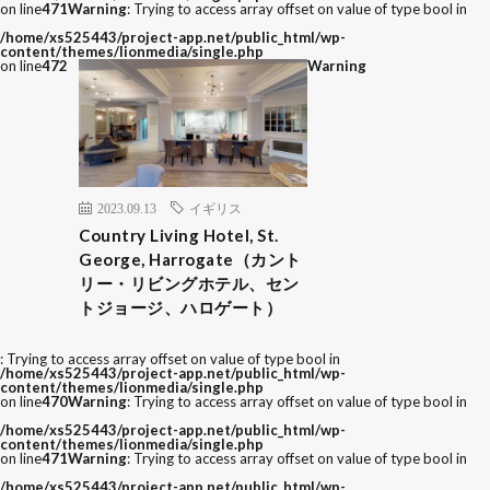
on line
471
Warning
: Trying to access array offset on value of type bool in
/home/xs525443/project-app.net/public_html/wp-
content/themes/lionmedia/single.php
on line
472
Warning
2023.09.13
イギリス
Country Living Hotel, St.
George, Harrogate（カント
リー・リビングホテル、セン
トジョージ、ハロゲート）
: Trying to access array offset on value of type bool in
/home/xs525443/project-app.net/public_html/wp-
content/themes/lionmedia/single.php
on line
470
Warning
: Trying to access array offset on value of type bool in
/home/xs525443/project-app.net/public_html/wp-
content/themes/lionmedia/single.php
on line
471
Warning
: Trying to access array offset on value of type bool in
/home/xs525443/project-app.net/public_html/wp-