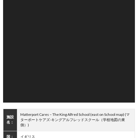
Matterport Cares – The King Alfred School (east on School map) (マ
施設
ターポートケアズ-キングアルフレッドスクール（学校地図の東
名：
側）)
国：
イギリス