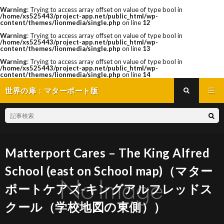
Warning
: Trying to access array offset on value of type bool in
/home/xs525443/project-app.net/public_html/wp-
content/themes/lionmedia/single.php
on line
12
Warning
: Trying to access array offset on value of type bool in
/home/xs525443/project-app.net/public_html/wp-
content/themes/lionmedia/single.php
on line
13
Warning
: Trying to access array offset on value of type bool in
/home/xs525443/project-app.net/public_html/wp-
content/themes/lionmedia/single.php
on line
14
世界の扉：マターポート版
Matterport Cares – The King Alfred
School (east on School map)（マター
ポートケアズ-キングアルフレッドス
クール（学校地図の東側））