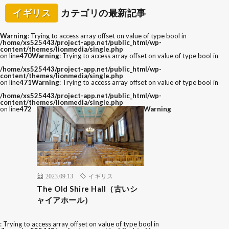
イギリス
カテゴリの最新記事
Warning
: Trying to access array offset on value of type bool in
/home/xs525443/project-app.net/public_html/wp-
content/themes/lionmedia/single.php
on line
470
Warning
: Trying to access array offset on value of type bool in
/home/xs525443/project-app.net/public_html/wp-
content/themes/lionmedia/single.php
on line
471
Warning
: Trying to access array offset on value of type bool in
/home/xs525443/project-app.net/public_html/wp-
content/themes/lionmedia/single.php
on line
472
Warning
2023.09.13
イギリス
The Old Shire Hall（古いシ
ャイアホール）
: Trying to access array offset on value of type bool in