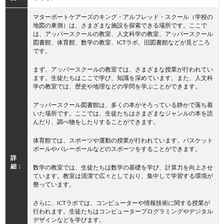
マターポートケアーズのキング・アルフレッド・スクール（学校の
地図の東側）は、さまざまな施設を探索できる場所です。ここで
は、アッパースクールの教室、人文科学の教室、アッパースクール
図書館、体育館、数学の教室、ICTラボ、旧図書館などが見どころ
です。
まず、アッパースクールの教室では、さまざまな授業が行われてい
ます。生徒たちはここで学び、知識を深めています。また、人文科
学の教室では、歴史や地理などの学問を学ぶことができます。
アッパースクール図書館は、多くの本がそろっている静かで落ち着
いた場所です。ここでは、生徒たちはさまざまなジャンルの本を読
んだり、調べ物をしたりすることができます。
体育館では、スポーツや運動の授業が行われています。バスケット
ボールやバレーボールなどのスポーツをすることができます。
詳
細：
数学の教室では、生徒たちは数学の基礎を学び、計算力を向上させ
ています。教室は清潔で広々としており、集中して学習する環境が
整っています。
さらに、ICTラボでは、コンピューターや情報技術に関する授業が
行われます。生徒たちはコンピュータープログラミングやデジタル
デザインなどを学びます。