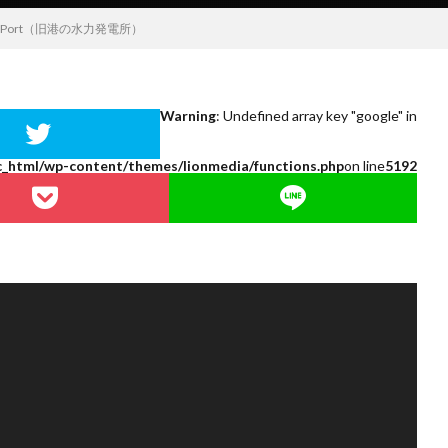
he Old Port（旧港の水力発電所）
Warning
: Undefined array key "google" in
c_html/wp-content/themes/lionmedia/functions.php
on line
5192