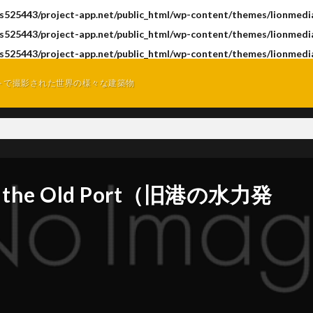
s525443/project-app.net/public_html/wp-content/themes/lionmedia
s525443/project-app.net/public_html/wp-content/themes/lionmedia
s525443/project-app.net/public_html/wp-content/themes/lionmedia
トで撮影された世界の様々な建築物
 at the Old Port（旧港の水力発