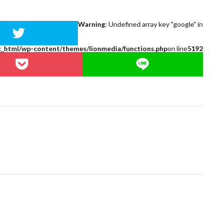
Warning
: Undefined array key "google" in
c_html/wp-content/themes/lionmedia/functions.php
on line
5192