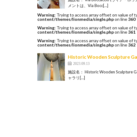
メントは、Via Bocc[…]
Warning
: Trying to access array offset on value of t
content/themes/lionmedia/single.php
on line
360
Warning
: Trying to access array offset on value of t
content/themes/lionmedia/single.php
on line
361
Warning
: Trying to access array offset on value of t
content/themes/lionmedia/single.php
on line
362
Historic Wooden Sculpt
2023.09.13
施設名： Historic Wooden Scul
ャラリ[…]