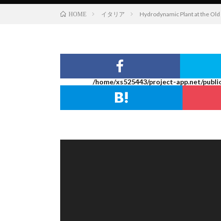
イタリア
Hydrodynamic Plant at t
HOME
/home/xs525443/project-app.net/publi