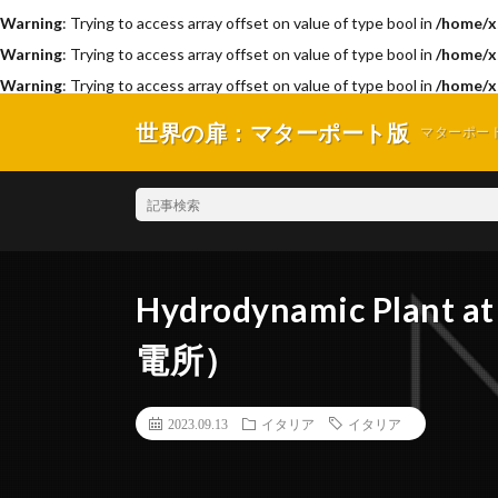
Warning
: Trying to access array offset on value of type bool in
/home/x
Warning
: Trying to access array offset on value of type bool in
/home/x
Warning
: Trying to access array offset on value of type bool in
/home/x
世界の扉：マターポート版
マターポー
Hydrodynamic Plant
電所）
2023.09.13
イタリア
イタリア