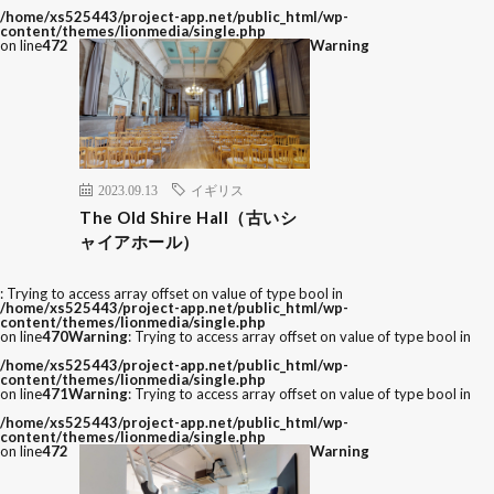
/home/xs525443/project-app.net/public_html/wp-
content/themes/lionmedia/single.php
on line
472
Warning
2023.09.13
イギリス
The Old Shire Hall（古いシ
ャイアホール）
: Trying to access array offset on value of type bool in
/home/xs525443/project-app.net/public_html/wp-
content/themes/lionmedia/single.php
on line
470
Warning
: Trying to access array offset on value of type bool in
/home/xs525443/project-app.net/public_html/wp-
content/themes/lionmedia/single.php
on line
471
Warning
: Trying to access array offset on value of type bool in
/home/xs525443/project-app.net/public_html/wp-
content/themes/lionmedia/single.php
on line
472
Warning