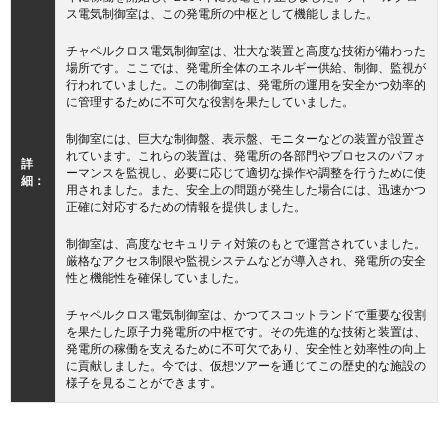
ス電気制御室は、この発電所の中枢として機能しました。
チャペルクロス電気制御室は、壮大な装置と高度な技術が備わった
場所です。ここでは、発電所全体のエネルギー供給、制御、監視が
行われていました。この制御室は、発電所の運用を安全かつ効率的
に管理するために不可欠な役割を果たしていました。
制御室には、巨大な制御盤、表示盤、モニターなどの装置が設置さ
れています。これらの装置は、発電所の各部門やプロセスのパフォ
詳
ーマンスを監視し、必要に応じて適切な操作や調整を行うために使
細：
用されました。また、安全上の問題が発生した場合には、迅速かつ
正確に対応するための情報を提供しました。
制御室は、高度なセキュリティ対策のもとで運営されていました。
厳格なアクセス制限や監視システムなどが導入され、発電所の安全
性と機能性を確保していました。
チャペルクロス電気制御室は、かつてスコットランドで重要な役割
を果たした原子力発電所の中枢です。その先進的な技術と装置は、
発電所の稼働を支えるために不可欠であり、安全性と効率性の向上
に貢献しました。今では、仮想ツアーを通じてこの歴史的な施設の
様子を見ることができます。