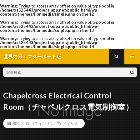
Warning
: Trying to access array offset on value of type bool in
/home/xs525443/project-app.net/public_html/wp-
content/themes/lionmedia/single.php
on line
12
Warning
: Trying to access array offset on value of type bool in
/home/xs525443/project-app.net/public_html/wp-
content/themes/lionmedia/single.php
on line
13
Warning
: Trying to access array offset on value of type bool in
/home/xs525443/project-app.net/public_html/wp-
content/themes/lionmedia/single.php
on line
14
世界の扉：マターポート版
Chapelcross Electrical Control
Room（チャペルクロス電気制御室）
2023.09.13
イギリス
イギリス