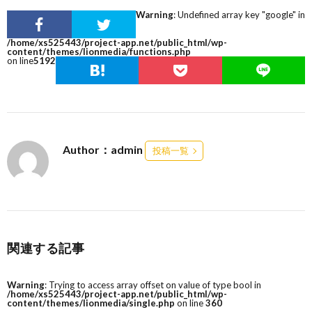
Warning
: Undefined array key "google" in
/home/xs525443/project-app.net/public_html/wp-
content/themes/lionmedia/functions.php
on line
5192
Author：admin
投稿一覧
関連する記事
Warning
: Trying to access array offset on value of type bool in
/home/xs525443/project-app.net/public_html/wp-
content/themes/lionmedia/single.php
on line
360