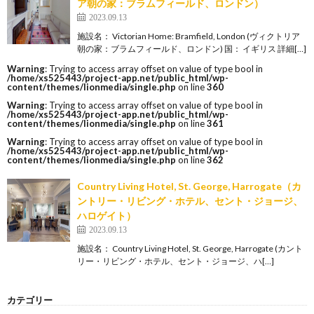
ア朝の家：ブラムフィールド、ロンドン）
2023.09.13
施設名： Victorian Home: Bramfield, London (ヴィクトリア
朝の家：ブラムフィールド、ロンドン) 国： イギリス 詳細[…]
Warning
: Trying to access array offset on value of type bool in
/home/xs525443/project-app.net/public_html/wp-
content/themes/lionmedia/single.php
on line
360
Warning
: Trying to access array offset on value of type bool in
/home/xs525443/project-app.net/public_html/wp-
content/themes/lionmedia/single.php
on line
361
Warning
: Trying to access array offset on value of type bool in
/home/xs525443/project-app.net/public_html/wp-
content/themes/lionmedia/single.php
on line
362
Country Living Hotel, St. George, Harrogate（カ
ントリー・リビング・ホテル、セント・ジョージ、
ハロゲイト）
2023.09.13
施設名： Country Living Hotel, St. George, Harrogate (カント
リー・リビング・ホテル、セント・ジョージ、ハ[…]
カテゴリー