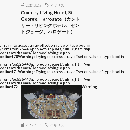
2023.09.13
イギリス
Country Living Hotel, St.
George, Harrogate（カント
リー・リビングホテル、セン
トジョージ、ハロゲート）
: Trying to access array offset on value of type bool in
/home/xs525443/project-app.net/public_html/wp-
content/themes/lionmedia/single.php
on line
470
Warning
: Trying to access array offset on value of type bool in
/home/xs525443/project-app.net/public_html/wp-
content/themes/lionmedia/single.php
on line
471
Warning
: Trying to access array offset on value of type bool in
/home/xs525443/project-app.net/public_html/wp-
content/themes/lionmedia/single.php
on line
472
Warning
2023.09.13
イギリス