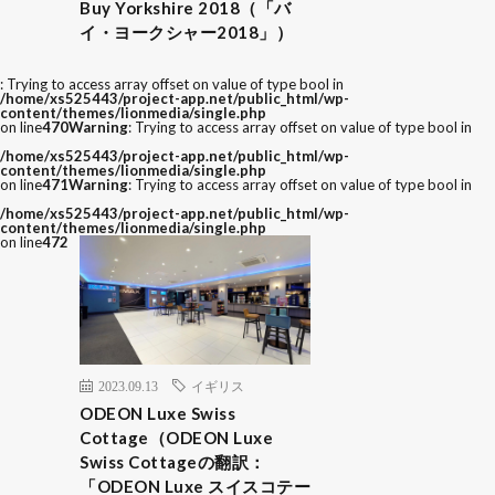
Buy Yorkshire 2018（「バ
イ・ヨークシャー2018」）
: Trying to access array offset on value of type bool in
/home/xs525443/project-app.net/public_html/wp-
content/themes/lionmedia/single.php
on line
470
Warning
: Trying to access array offset on value of type bool in
/home/xs525443/project-app.net/public_html/wp-
content/themes/lionmedia/single.php
on line
471
Warning
: Trying to access array offset on value of type bool in
/home/xs525443/project-app.net/public_html/wp-
content/themes/lionmedia/single.php
on line
472
2023.09.13
イギリス
ODEON Luxe Swiss
Cottage（ODEON Luxe
Swiss Cottageの翻訳：
「ODEON Luxe スイスコテー