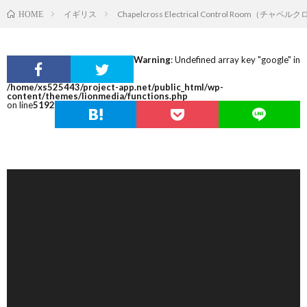
イギリス
Chapelcross Electrical Control Room（チ
HOME
Warning
: Undefined array key "google" in
/home/xs525443/project-app.net/public_html/wp-
content/themes/lionmedia/functions.php
on line
5192