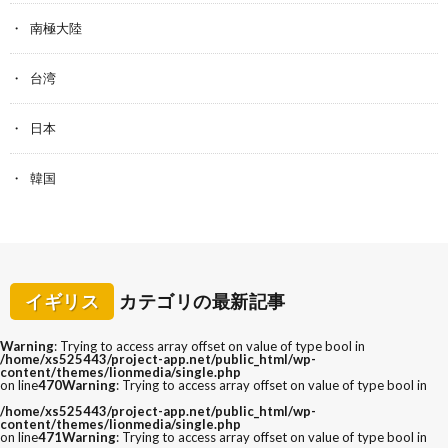
南極大陸
台湾
日本
韓国
イギリス
カテゴリの最新記事
Warning
: Trying to access array offset on value of type bool in
/home/xs525443/project-app.net/public_html/wp-
content/themes/lionmedia/single.php
on line
470
Warning
: Trying to access array offset on value of type bool in
/home/xs525443/project-app.net/public_html/wp-
content/themes/lionmedia/single.php
on line
471
Warning
: Trying to access array offset on value of type bool in