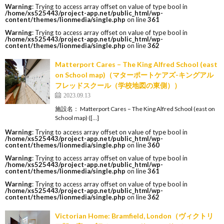
Warning
: Trying to access array offset on value of type bool in
/home/xs525443/project-app.net/public_html/wp-
content/themes/lionmedia/single.php
on line
361
Warning
: Trying to access array offset on value of type bool in
/home/xs525443/project-app.net/public_html/wp-
content/themes/lionmedia/single.php
on line
362
Matterport Cares – The King Alfred School (east
on School map)（マターポートケアズ-キングアル
フレッドスクール（学校地図の東側））
2023.09.13
施設名： Matterport Cares – The King Alfred School (east on
School map) ([…]
Warning
: Trying to access array offset on value of type bool in
/home/xs525443/project-app.net/public_html/wp-
content/themes/lionmedia/single.php
on line
360
Warning
: Trying to access array offset on value of type bool in
/home/xs525443/project-app.net/public_html/wp-
content/themes/lionmedia/single.php
on line
361
Warning
: Trying to access array offset on value of type bool in
/home/xs525443/project-app.net/public_html/wp-
content/themes/lionmedia/single.php
on line
362
Victorian Home: Bramfield, London（ヴィクトリ