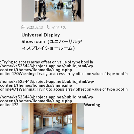
2023.09.13
イギリス
Universal Display
Showroom（ユニバーサルデ
ィスプレイショールーム）
: Trying to access array offset on value of type bool in
/home/xs525443/project-app.net/public_html/wp-
content/themes/lionmedia/single.php
on line
470
Warning
: Trying to access array offset on value of type bool in
/home/xs525443/project-app.net/public_html/wp-
content/themes/lionmedia/single.php
on line
471
Warning
: Trying to access array offset on value of type bool in
/home/xs525443/project-app.net/public_html/wp-
content/themes/lionmedia/single.php
on line
472
Warning