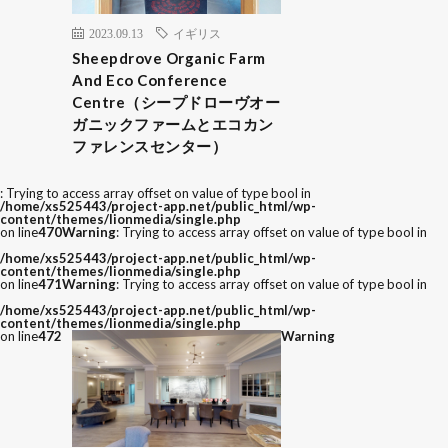
2023.09.13
イギリス
Sheepdrove Organic Farm
And Eco Conference
Centre（シープドローヴオー
ガニックファームとエコカン
ファレンスセンター）
: Trying to access array offset on value of type bool in
/home/xs525443/project-app.net/public_html/wp-
content/themes/lionmedia/single.php
on line
470
Warning
: Trying to access array offset on value of type bool in
/home/xs525443/project-app.net/public_html/wp-
content/themes/lionmedia/single.php
on line
471
Warning
: Trying to access array offset on value of type bool in
/home/xs525443/project-app.net/public_html/wp-
content/themes/lionmedia/single.php
on line
472
Warning