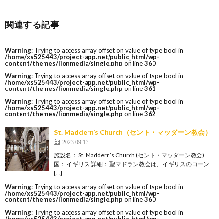
関連する記事
Warning
: Trying to access array offset on value of type bool in
/home/xs525443/project-app.net/public_html/wp-
content/themes/lionmedia/single.php
on line
360
Warning
: Trying to access array offset on value of type bool in
/home/xs525443/project-app.net/public_html/wp-
content/themes/lionmedia/single.php
on line
361
Warning
: Trying to access array offset on value of type bool in
/home/xs525443/project-app.net/public_html/wp-
content/themes/lionmedia/single.php
on line
362
St. Maddern’s Church（セント・マッダーン教会）
2023.09.13
施設名： St. Maddern’s Church (セント・マッダーン教会)
国： イギリス 詳細： 聖マドラン教会は、イギリスのコーン
[…]
Warning
: Trying to access array offset on value of type bool in
/home/xs525443/project-app.net/public_html/wp-
content/themes/lionmedia/single.php
on line
360
Warning
: Trying to access array offset on value of type bool in
/home/xs525443/project-app.net/public_html/wp-