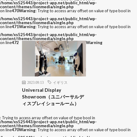
/home/xs525443/project-app.net/public_html/wp-
content/themes/lionmedia/single.php
on line
470
Warning
: Trying to access array offset on value of type bool in
/home/xs525443/project-app.net/public_html/wp-
content/themes/lionmedia/single.php
on line
471
Warning
: Trying to access array offset on value of type bool in
/home/xs525443/project-app.net/public_html/wp-
content/themes/lionmedia/single.php
on line
472
Warning
2023.09.13
イギリス
Universal Display
Showroom（ユニバーサルデ
ィスプレイショールーム）
: Trying to access array offset on value of type bool in
/home/xs525443/project-app.net/public_html/wp-
content/themes/lionmedia/single.php
on line
470
Warning
: Trying to access array offset on value of type bool in