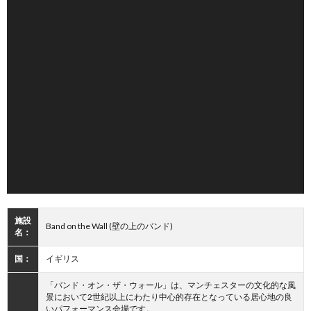
施設
Band on the Wall (壁の上のバンド)
名：
国：
イギリス
「バンド・オン・ザ・ウォール」は、マンチェスターの文化的な風
景において2世紀以上にわたり中心的存在となっている居心地の良
いパフォーマンス会場です。