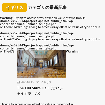
イギリス
カテゴリの最新記事
Warning
: Trying to access array offset on value of type bool in
/home/xs525443/project-app.net/public_html/wp-
content/themes/lionmedia/single.php
on line
470
Warning
: Trying to access array offset on value of type bool in
/home/xs525443/project-app.net/public_html/wp-
content/themes/lionmedia/single.php
on line
471
Warning
: Trying to access array offset on value of type bool in
/home/xs525443/project-app.net/public_html/wp-
content/themes/lionmedia/single.php
on line
472
Warning
2023.09.13
イギリス
The Old Shire Hall（古いシ
ャイアホール）
: Trying to access array offset on value of type bool in