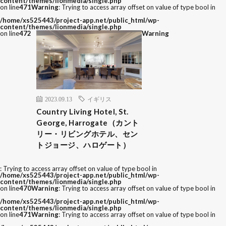
content/themes/lionmedia/single.php
on line
471
Warning
: Trying to access array offset on value of type bool in
/home/xs525443/project-app.net/public_html/wp-
content/themes/lionmedia/single.php
on line
472
Warning
2023.09.13
イギリス
Country Living Hotel, St.
George, Harrogate（カント
リー・リビングホテル、セン
トジョージ、ハロゲート）
: Trying to access array offset on value of type bool in
/home/xs525443/project-app.net/public_html/wp-
content/themes/lionmedia/single.php
on line
470
Warning
: Trying to access array offset on value of type bool in
/home/xs525443/project-app.net/public_html/wp-
content/themes/lionmedia/single.php
on line
471
Warning
: Trying to access array offset on value of type bool in