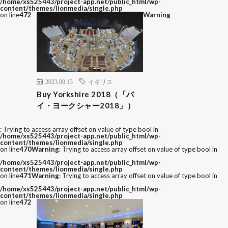
/home/xs525443/project-app.net/public_html/wp-
content/themes/lionmedia/single.php
on line
472
Warning
2023.09.13
イギリス
Buy Yorkshire 2018（「バ
イ・ヨークシャー2018」）
: Trying to access array offset on value of type bool in
/home/xs525443/project-app.net/public_html/wp-
content/themes/lionmedia/single.php
on line
470
Warning
: Trying to access array offset on value of type bool in
/home/xs525443/project-app.net/public_html/wp-
content/themes/lionmedia/single.php
on line
471
Warning
: Trying to access array offset on value of type bool in
/home/xs525443/project-app.net/public_html/wp-
content/themes/lionmedia/single.php
on line
472