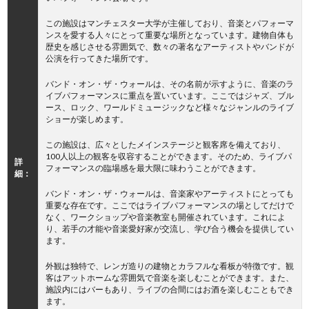
この施設はマンチェスター大学が主催しており、音楽とパフォーマ
ンスを愛する人々にとって重要な場所となっています。建物自体も
歴史を感じさせる雰囲気で、数々の著名なアーティストやバンドが
公演を行ってきた場所です。
バンド・オン・ザ・ウォールは、その名前が示すように、音楽のラ
イブパフォーマンスに重点を置いています。ここではジャズ、ブル
ース、ロック、ワールドミュージックなど様々なジャンルのライブ
ショーが楽しめます。
この施設は、広々としたメインステージと観客席を備えており、
100人以上の観客を収容することができます。そのため、ライブパ
詳
フォーマンスの臨場感を最大限に味わうことができます。
細：
バンド・オン・ザ・ウォールは、音楽家やアーティストにとっても
重要な存在です。ここではライブパフォーマンスの場としてだけで
なく、ワークショップや音楽教室も開催されています。これによ
り、若手の才能や音楽愛好家が交流し、学び合う機会を提供してい
ます。
外観は独特で、レンガ造りの建物とカラフルな看板が特徴です。観
客はアットホームな雰囲気で音楽を楽しむことができます。また、
施設内にはバーもあり、ライブの合間にはお酒を楽しむこともでき
ます。