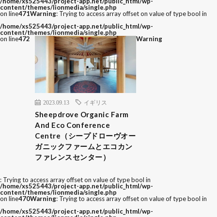
/home/xs525443/project-app.net/public_html/wp-
content/themes/lionmedia/single.php
on line
471
Warning
: Trying to access array offset on value of type bool in
/home/xs525443/project-app.net/public_html/wp-
content/themes/lionmedia/single.php
on line
472
Warning
2023.09.13
イギリス
Sheepdrove Organic Farm
And Eco Conference
Centre（シープドローヴオー
ガニックファームとエコカン
ファレンスセンター）
: Trying to access array offset on value of type bool in
/home/xs525443/project-app.net/public_html/wp-
content/themes/lionmedia/single.php
on line
470
Warning
: Trying to access array offset on value of type bool in
/home/xs525443/project-app.net/public_html/wp-