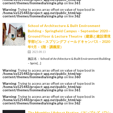
content/themes/lionmedia/single.php
on line
361
Warning
: Trying to access array offset on value of type bool in
/home/xs525443/project-app.net/public_html/wp-
content/themes/lionmedia/single.php
on line
362
School of Architecture & Built Environment
Building – Springfield Campus – September 2020 –
Ground Floor & Lecture Theatre（建築と建設環境
学部ビル – スプリングフィールドキャンパス – 2020
年9月 – 1階・講義室）
2023.09.13
施設名： School of Architecture & Built Environment Building
– Sprin[…]
Warning
: Trying to access array offset on value of type bool in
/home/xs525443/project-app.net/public_html/wp-
content/themes/lionmedia/single.php
on line
360
Warning
: Trying to access array offset on value of type bool in
/home/xs525443/project-app.net/public_html/wp-
content/themes/lionmedia/single.php
on line
361
Warning
: Trying to access array offset on value of type bool in
/home/xs525443/project-app.net/public_html/wp-
content/themes/lionmedia/single.php
on line
362
The Mumbles Lifeboat Station（マンブルズ（ワシ