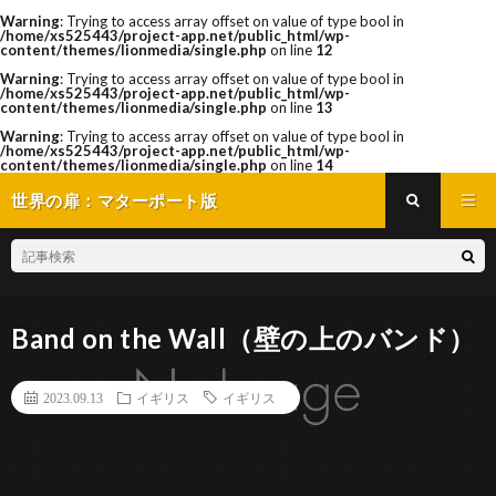
Warning
: Trying to access array offset on value of type bool in
/home/xs525443/project-app.net/public_html/wp-
content/themes/lionmedia/single.php
on line
12
Warning
: Trying to access array offset on value of type bool in
/home/xs525443/project-app.net/public_html/wp-
content/themes/lionmedia/single.php
on line
13
Warning
: Trying to access array offset on value of type bool in
/home/xs525443/project-app.net/public_html/wp-
content/themes/lionmedia/single.php
on line
14
世界の扉：マターポート版
Band on the Wall（壁の上のバンド）
2023.09.13
イギリス
イギリス