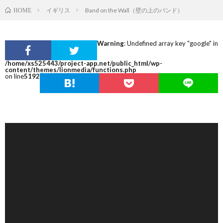
イギリス
Band on the Wall（壁の上のバンド）
HOME
Warning
: Undefined array key "google" in
/home/xs525443/project-app.net/public_html/wp-
content/themes/lionmedia/functions.php
on line
5192