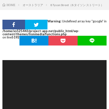
オーストラリア
8 Tyson Street（8 タイソン ストリート）
HOME
Warning
: Undefined array key "google" in
/home/xs525443/project-app.net/public_html/wp-
content/themes/lionmedia/functions.php
on line
5192