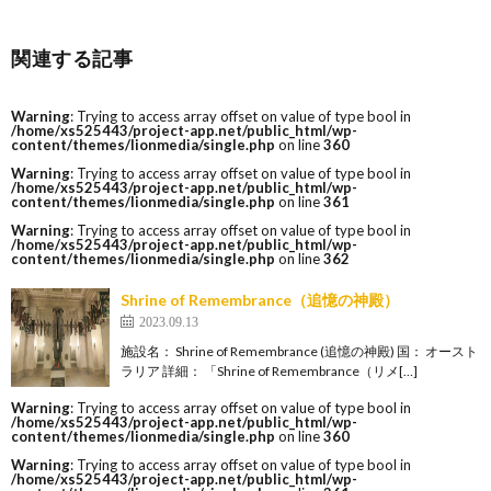
関連する記事
Warning
: Trying to access array offset on value of type bool in
/home/xs525443/project-app.net/public_html/wp-
content/themes/lionmedia/single.php
on line
360
Warning
: Trying to access array offset on value of type bool in
/home/xs525443/project-app.net/public_html/wp-
content/themes/lionmedia/single.php
on line
361
Warning
: Trying to access array offset on value of type bool in
/home/xs525443/project-app.net/public_html/wp-
content/themes/lionmedia/single.php
on line
362
Shrine of Remembrance（追憶の神殿）
2023.09.13
施設名： Shrine of Remembrance (追憶の神殿) 国： オースト
ラリア 詳細： 「Shrine of Remembrance（リメ[…]
Warning
: Trying to access array offset on value of type bool in
/home/xs525443/project-app.net/public_html/wp-
content/themes/lionmedia/single.php
on line
360
Warning
: Trying to access array offset on value of type bool in
/home/xs525443/project-app.net/public_html/wp-