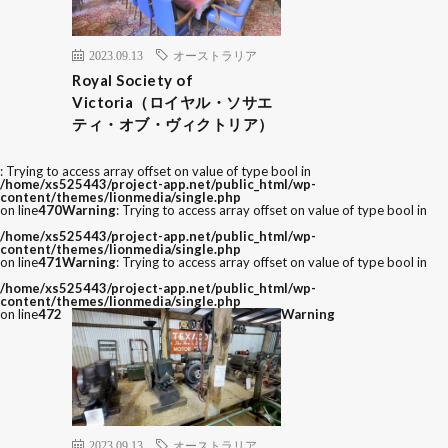
2023.09.13
オーストラリア
Royal Society of
Victoria（ロイヤル・ソサエ
ティ・オブ・ヴィクトリア）
: Trying to access array offset on value of type bool in
/home/xs525443/project-app.net/public_html/wp-
content/themes/lionmedia/single.php
on line
470
Warning
: Trying to access array offset on value of type bool in
/home/xs525443/project-app.net/public_html/wp-
content/themes/lionmedia/single.php
on line
471
Warning
: Trying to access array offset on value of type bool in
/home/xs525443/project-app.net/public_html/wp-
content/themes/lionmedia/single.php
on line
472
Warning
2023.09.13
オーストラリア