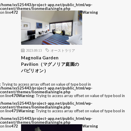
/home/xs525443/project-app.net/public_html/wp-
content/themes/lionmedia/single.php
on line
472
Warning
2023.09.13
オーストラリア
Magnolia Garden
Pavilion（マグノリア庭園の
パビリオン）
: Trying to access array offset on value of type bool in
/home/xs525443/project-app.net/public_html/wp-
content/themes/lionmedia/single.php
on line
470
Warning
: Trying to access array offset on value of type bool in
/home/xs525443/project-app.net/public_html/wp-
content/themes/lionmedia/single.php
on line
471
Warning
: Trying to access array offset on value of type bool in
/home/xs525443/project-app.net/public_html/wp-
content/themes/lionmedia/single.php
on line
472
Warning