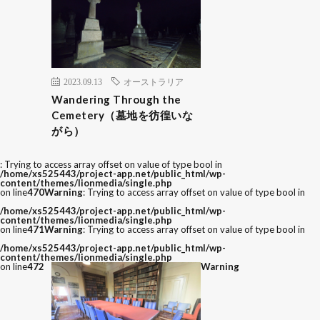
2023.09.13
オーストラリア
Wandering Through the
Cemetery（墓地を彷徨いな
がら）
: Trying to access array offset on value of type bool in
/home/xs525443/project-app.net/public_html/wp-
content/themes/lionmedia/single.php
on line
470
Warning
: Trying to access array offset on value of type bool in
/home/xs525443/project-app.net/public_html/wp-
content/themes/lionmedia/single.php
on line
471
Warning
: Trying to access array offset on value of type bool in
/home/xs525443/project-app.net/public_html/wp-
content/themes/lionmedia/single.php
on line
472
Warning