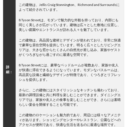
この建物は、Jellis Craig Stonnington、Richmond and Surroundsに
よって紹介されています。
8 Tyson Streetは、モダンで魅力的な外観を持っており、内部にも
同じく美しさが広がっています。建物は広々とした敷地に位置し、
美しい庭園やエントランスが訪れる人々を魅了しています。
この建物は、高品質な建材とデザインが使われており、非常に快適
で豪華な居住空間を提供しています。明るく広々としたリビングエ
リアは、大きな窓からたくさんの自然光が差し込み、家族やゲスト
がくつろぎながら過ごすのに最適な空間です。
8 Tyson Streetには、豪華なベッドルームが複数あり、家族や友人
詳
が快適に滞在できるようになっています。モダンなバスルームは、
細：
高品質な設備と繊細なデザインが特徴であり、くつろぎとリフレッ
シュを提供します。
さらに、この建物にはスタイリッシュなキッチンも備わっており、
最新の調理設備と共に料理を楽しむことができます。ダイニングエ
リアでは、家族や友人との食事を楽しむことができ、さらには素晴
らしい宴会を開催することも可能です。
この建物のロケーションも魅力的であり、周辺には様々なアメニテ
ィがあります。ショッピングセンターやレストラン、公園などへの
アクセスが便利であり、快適な生活を送るのに最適な場所です。