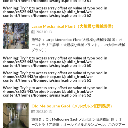
content/themes/lionmedia/single.php
on line
361
Warning
: Trying to access array offset on value of type bool in
/home/xs525443/project-app.net/public_html/wp-
content/themes/lionmedia/single.php
on line
362
Large Mechanical Plant（大規模な機械設備）
2023.09.13
施設名： Large Mechanical Plant (大規模な機械設備) 国： オ
ーストラリア 詳細： 大規模な機械プラント。この大学の機械
プラン[…]
Warning
: Trying to access array offset on value of type bool in
/home/xs525443/project-app.net/public_html/wp-
content/themes/lionmedia/single.php
on line
360
Warning
: Trying to access array offset on value of type bool in
/home/xs525443/project-app.net/public_html/wp-
content/themes/lionmedia/single.php
on line
361
Warning
: Trying to access array offset on value of type bool in
/home/xs525443/project-app.net/public_html/wp-
content/themes/lionmedia/single.php
on line
362
Old Melbourne Gaol（メルボルン旧刑務所）
2023.09.13
施設名： Old Melbourne Gaol (メルボルン旧刑務所) 国： オ
ーストラリア 詳細： オールドメルボルンゴール。このツアー