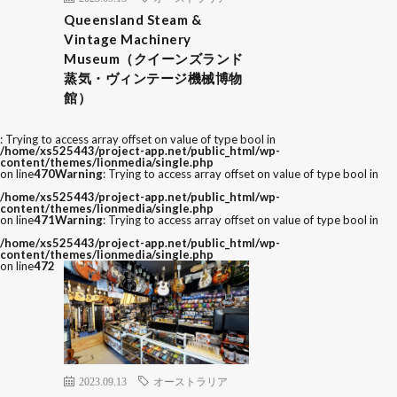
Queensland Steam &
Vintage Machinery
Museum（クイーンズランド
蒸気・ヴィンテージ機械博物
館）
: Trying to access array offset on value of type bool in
/home/xs525443/project-app.net/public_html/wp-
content/themes/lionmedia/single.php
on line
470
Warning
: Trying to access array offset on value of type bool in
/home/xs525443/project-app.net/public_html/wp-
content/themes/lionmedia/single.php
on line
471
Warning
: Trying to access array offset on value of type bool in
/home/xs525443/project-app.net/public_html/wp-
content/themes/lionmedia/single.php
on line
472
2023.09.13
オーストラリア