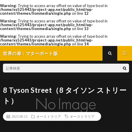
Warning
: Trying to access array offset on value of type bool in
/home/xs525443/project-app.net/public_html/wp-
content/themes/lionmedia/single.php
on line
12
Warning
: Trying to access array offset on value of type bool in
/home/xs525443/project-app.net/public_html/wp-
content/themes/lionmedia/single.php
on line
13
Warning
: Trying to access array offset on value of type bool in
/home/xs525443/project-app.net/public_html/wp-
content/themes/lionmedia/single.php
on line
14
世界の扉：マターポート版
8 Tyson Street（8 タイソン ストリー
ト）
2023.09.13
オーストラリア
オーストラリア